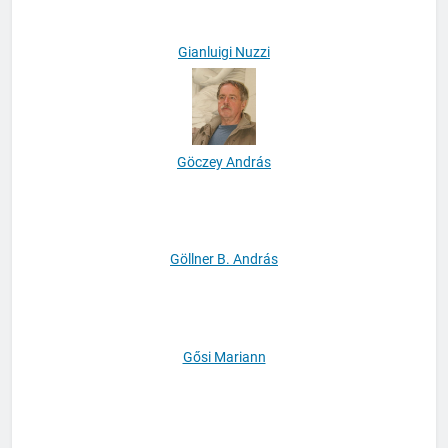
Gianluigi Nuzzi
Göczey András
Göllner B. András
Gősi Mariann