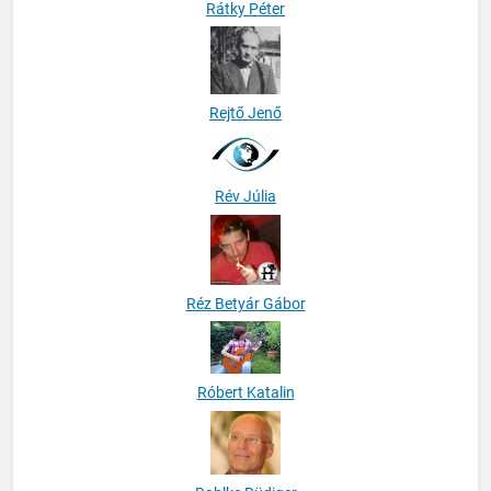
Rátky Péter
Rejtő Jenő
Rév Júlia
Réz Betyár Gábor
Róbert Katalin