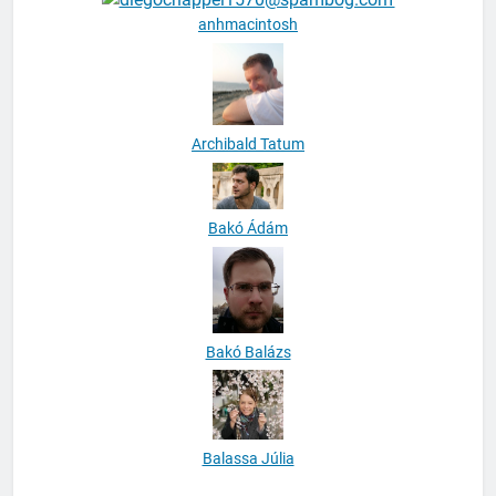
anhmacintosh
Archibald Tatum
Bakó Ádám
Bakó Balázs
Balassa Júlia