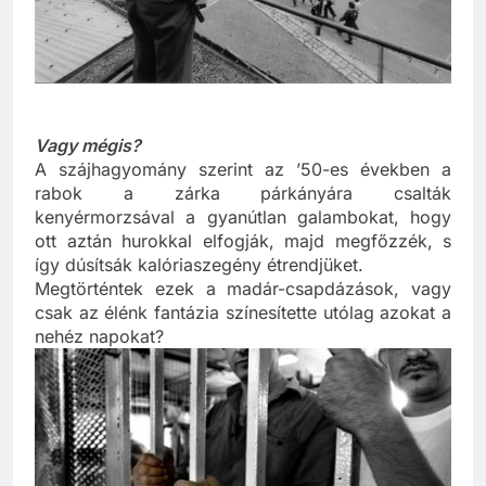
Vagy mégis?
A szájhagyomány szerint az ’50-es években a
rabok a zárka párkányára csalták
kenyérmorzsával a gyanútlan galambokat, hogy
ott aztán hurokkal elfogják, majd megfőzzék, s
így dúsítsák kalóriaszegény étrendjüket.
Megtörténtek ezek a madár-csapdázások, vagy
csak az élénk fantázia színesítette utólag azokat a
nehéz napokat?