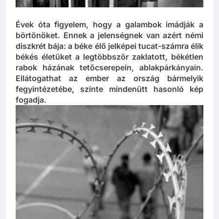
Évek óta figyelem, hogy a galambok imádják a
börtönöket. Ennek a jelenségnek van azért némi
diszkrét bája: a béke élő jelképei tucat-számra élik
békés életüket a legtöbbször zaklatott, békétlen
rabok házának tetőcserepein, ablakpárkányain.
Ellátogathat az ember az ország bármelyik
fegyintézetébe, szinte mindenütt hasonló kép
fogadja.