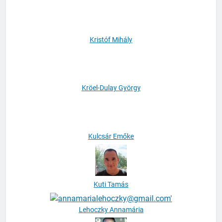
Kránitz Laura
Kristóf Mihály
Kröel-Dulay György
Kulcsár Emőke
Kuti Tamás
Lehoczky Annamária