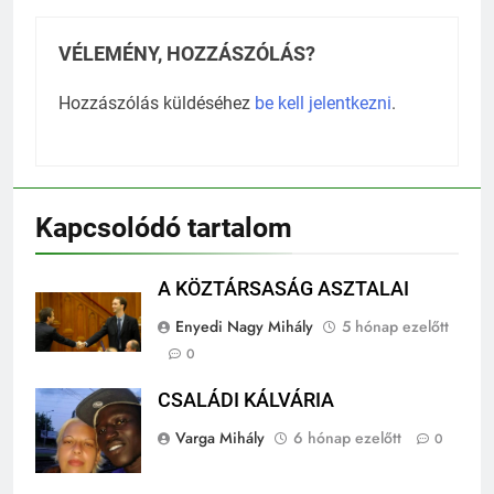
VÉLEMÉNY, HOZZÁSZÓLÁS?
Hozzászólás küldéséhez
be kell jelentkezni
.
Kapcsolódó tartalom
A KÖZTÁRSASÁG ASZTALAI
Enyedi Nagy Mihály
5 hónap ezelőtt
0
CSALÁDI KÁLVÁRIA
Varga Mihály
6 hónap ezelőtt
0