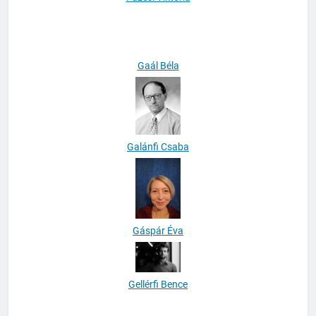
Füzesi Viktória
Gaál Béla
Galánfi Csaba
Gáspár Éva
Gellérfi Bence