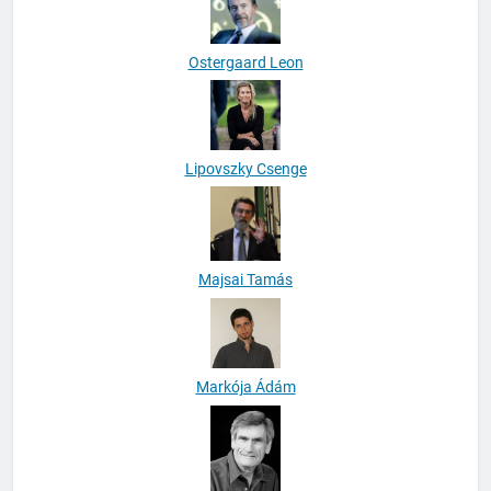
Ostergaard Leon
Lipovszky Csenge
Majsai Tamás
Markója Ádám