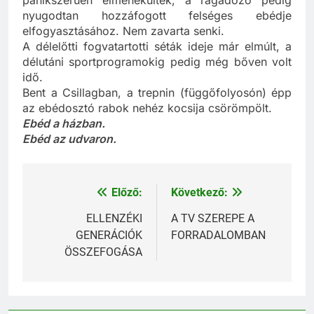
pánikszerűen elmenekültek, a ragadozó pedig
nyugodtan hozzáfogott felséges ebédje
elfogyasztásához. Nem zavarta senki.
A délelőtti fogvatartotti séták ideje már elmúlt, a
délutáni sportprogramokig pedig még bőven volt
idő.
Bent a Csillagban, a trepnin (függőfolyosón) épp
az ebédosztó rabok nehéz kocsija csörömpölt.
Ebéd a házban.
Ebéd az udvaron.
Előző:
Következő:
Bejegyzés
navigáció
ELLENZÉKI
A TV SZEREPE A
GENERÁCIÓK
FORRADALOMBAN
ÖSSZEFOGÁSA