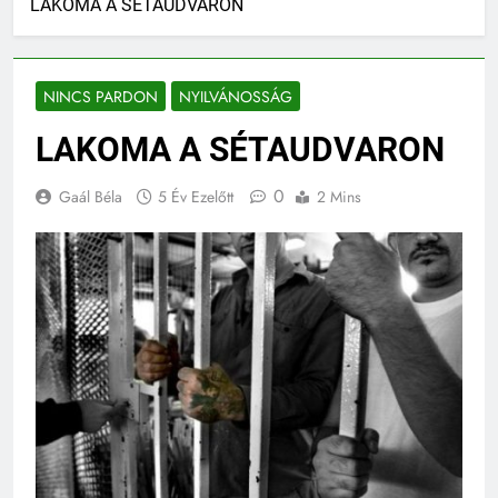
LAKOMA A SÉTAUDVARON
NINCS PARDON
NYILVÁNOSSÁG
LAKOMA A SÉTAUDVARON
0
Gaál Béla
5 Év Ezelőtt
2 Mins