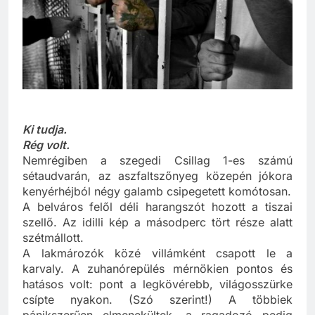
Ki tudja.
Rég volt.
Nemrégiben a szegedi Csillag 1-es számú
sétaudvarán, az aszfaltszőnyeg közepén jókora
kenyérhéjból négy galamb csipegetett komótosan.
A belváros felől déli harangszót hozott a tiszai
szellő. Az idilli kép a másodperc tört része alatt
szétmállott.
A lakmározók közé villámként csapott le a
karvaly. A zuhanórepülés mérnökien pontos és
hatásos volt: pont a legkövérebb, világosszürke
csípte nyakon. (Szó szerint!) A többiek