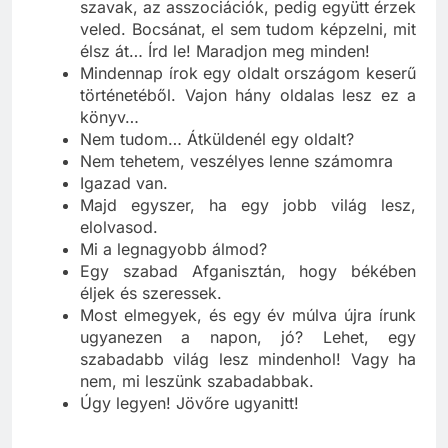
egymással! Mennyire mást jelentenek néha a
szavak, az asszociációk, pedig együtt érzek
veled. Bocsánat, el sem tudom képzelni, mit
élsz át… Írd le! Maradjon meg minden!
Mindennap írok egy oldalt országom keserű
történetéből. Vajon hány oldalas lesz ez a
könyv…
Nem tudom… Átküldenél egy oldalt?
Nem tehetem, veszélyes lenne számomra
Igazad van.
Majd egyszer, ha egy jobb világ lesz,
elolvasod.
Mi a legnagyobb álmod?
Egy szabad Afganisztán, hogy békében
éljek és szeressek.
Most elmegyek, és egy év múlva újra írunk
ugyanezen a napon, jó? Lehet, egy
szabadabb világ lesz mindenhol! Vagy ha
nem, mi leszünk szabadabbak.
Úgy legyen! Jövőre ugyanitt!