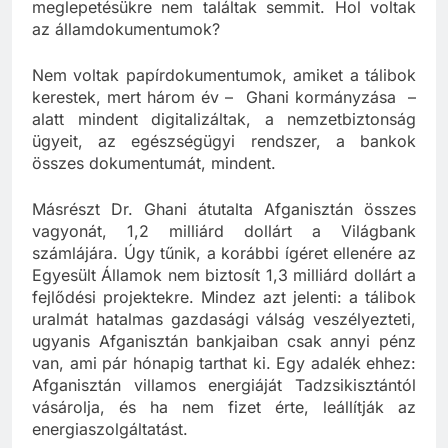
megpróbáltak dokumentumokat szerezni, de nagy
meglepetésükre nem találtak semmit. Hol voltak
az államdokumentumok?
Nem voltak papírdokumentumok, amiket a tálibok
kerestek, mert három év – Ghani kormányzása –
alatt mindent digitalizáltak, a nemzetbiztonság
ügyeit, az egészségügyi rendszer, a bankok
összes dokumentumát, mindent.
Másrészt Dr. Ghani átutalta Afganisztán összes
vagyonát, 1,2 milliárd dollárt a Világbank
számlájára. Úgy tűnik, a korábbi ígéret ellenére az
Egyesült Államok nem biztosít 1,3 milliárd dollárt a
fejlődési projektekre. Mindez azt jelenti: a tálibok
uralmát hatalmas gazdasági válság veszélyezteti,
ugyanis Afganisztán bankjaiban csak annyi pénz
van, ami pár hónapig tarthat ki. Egy adalék ehhez:
Afganisztán villamos energiáját Tadzsikisztántól
vásárolja, és ha nem fizet érte, leállítják az
energiaszolgáltatást.