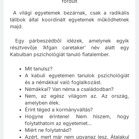
fordult
A világi egyetemek bezárnak, csak a radikális
tálibok által koordinált egyetemek működhetnek
majd.
Egy párbeszédből idézek, amelynek egyik
résztvevője ’Afgan caretaker’ név alatt egy
Kabulban pszichológiát tanuló fiatalember.
Mit tanulsz?
A kabuli egyetemen tanulok pszichológiát
és a némákkal való foglalkozást.
Némákkal? Van néma a családodban?
Nem, az egész világom az. Az ország,
amelyben élek.
Érint téged a kormányváltás?
Hogyne érintene! Nem hiszem, hogy
folytathatom az egyetemet…
Miért ne folytatnád?