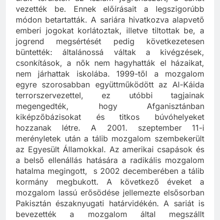
uralt területen az iszlám jogrendszert, a sariát
vezették be. Ennek előírásait a legszigorúbb
módon betartatták. A sariára hivatkozva alapvető
emberi jogokat korlátoztak, illetve tiltottak be, a
jogrend megsértését pedig következetesen
büntették: általánossá váltak a kivégzések,
csonkítások, a nők nem hagyhatták el házaikat,
nem járhattak iskolába. 1999-től a mozgalom
egyre szorosabban együttműködött az Al-Káida
terrorszervezettel, ez utóbbi tagjainak
megengedték, hogy Afganisztánban
kiképzőbázisokat és titkos búvóhelyeket
hozzanak létre. A 2001. szeptember 11-i
merényletek után a tálib mozgalom szembekerült
az Egyesült Államokkal. Az amerikai csapások és
a belső ellenállás hatására a radikális mozgalom
hatalma megingott, s 2002 decemberében a tálib
kormány megbukott. A következő éveket a
mozgalom lassú erősödése jellemezte elsősorban
Pakisztán északnyugati határvidékén. A sariát is