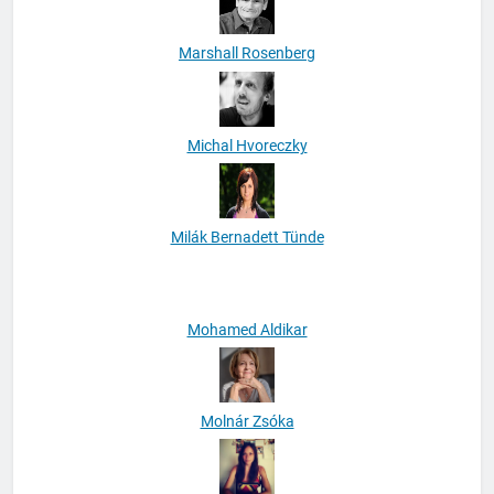
Marshall Rosenberg
Michal Hvoreczky
Milák Bernadett Tünde
Mohamed Aldikar
Molnár Zsóka