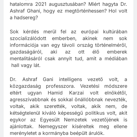
De hogyan juthattak a tálibok ennyire könnyen
hatalomra 2021 augusztusában? Miért hagyta Dr.
Ashraf Ghani, hogy ez megtörténhessen? Hol volt
a hadsereg?
Sok kérdés merül fel az európai kultúrában
szocializálódott emberben, akinek nem sok
információja van egy távoli ország történelméről,
gazdaságáról, aki az ott élő emberek
mentalitásáról csak annyit tud, amit a médiában
hall vagy lát.
Dr. Ashraf Gani intelligens vezető volt, a
közgazdaság professzora. Vezetési módszere
eltért ugyan Hamid Karzai volt elnökétől,
agresszívabbnak és sokkal önállóbbnak nevezték,
voltak, akik szerették, voltak, akik nem, de
kétségtelenül kiváló képességű politikus volt, akit
egykor az Egyesült Nemzetek vezetőjének is
ajánlottak. Nemegyszer kíséreltek meg ellene