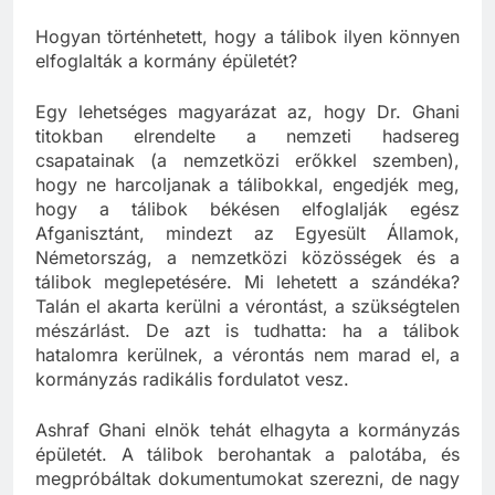
merényletet a kormányba beépült árulók.
Hogyan történhetett, hogy a tálibok ilyen könnyen
elfoglalták a kormány épületét?
Egy lehetséges magyarázat az, hogy Dr. Ghani
titokban elrendelte a nemzeti hadsereg
csapatainak (a nemzetközi erőkkel szemben),
hogy ne harcoljanak a tálibokkal, engedjék meg,
hogy a tálibok békésen elfoglalják egész
Afganisztánt, mindezt az Egyesült Államok,
Németország, a nemzetközi közösségek és a
tálibok meglepetésére. Mi lehetett a szándéka?
Talán el akarta kerülni a vérontást, a szükségtelen
mészárlást. De azt is tudhatta: ha a tálibok
hatalomra kerülnek, a vérontás nem marad el, a
kormányzás radikális fordulatot vesz.
Ashraf Ghani elnök tehát elhagyta a kormányzás
épületét. A tálibok berohantak a palotába, és