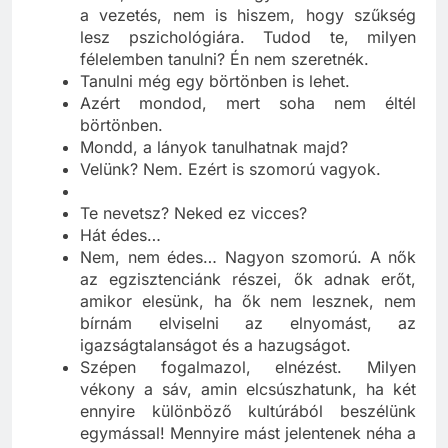
Azért, mert már nem ugyanaz lesz. Átalakul
a vezetés, nem is hiszem, hogy szűkség
lesz pszichológiára. Tudod te, milyen
félelemben tanulni? Én nem szeretnék.
Tanulni még egy börtönben is lehet.
Azért mondod, mert soha nem éltél
börtönben.
Mondd, a lányok tanulhatnak majd?
Velünk? Nem. Ezért is szomorú vagyok.
Te nevetsz? Neked ez vicces?
Hát édes…
Nem, nem édes… Nagyon szomorú. A nők
az egzisztenciánk részei, ők adnak erőt,
amikor elesünk, ha ők nem lesznek, nem
bírnám elviselni az elnyomást, az
igazságtalanságot és a hazugságot.
Szépen fogalmazol, elnézést. Milyen
vékony a sáv, amin elcsúszhatunk, ha két
ennyire különböző kultúrából beszélünk