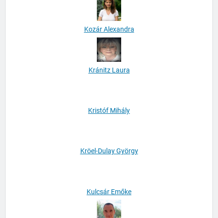
Kozár Alexandra
Kránitz Laura
Kristóf Mihály
Kröel-Dulay György
Kulcsár Emőke