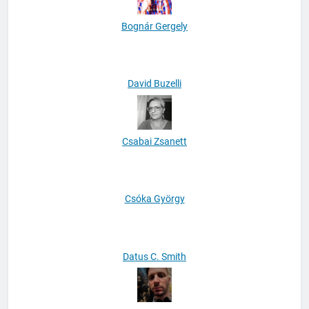
Bognár Gergely
David Buzelli
Csabai Zsanett
Csóka György
Datus C. Smith