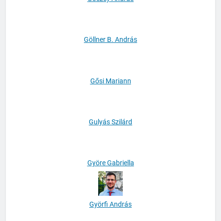
Göczey András
Göllner B. András
Gősi Mariann
Gulyás Szilárd
Györe Gabriella
Györfi András