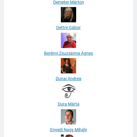
Demeter Márton
Dettre Gábor
Berényi Zsuzsanna Ágnes
Dunai Andrea
Dura Márta
Enyedi Nagy Mihály