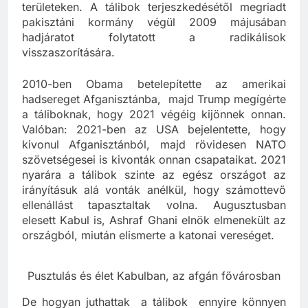
bevezették a mozgalom által megszállt
területeken. A tálibok terjeszkedésétől megriadt
pakisztáni kormány végül 2009 májusában
hadjáratot folytatott a radikálisok
visszaszorítására.
2010-ben Obama betelepítette az amerikai
hadsereget Afganisztánba, majd Trump megígérte
a táliboknak, hogy 2021 végéig kijönnek onnan.
Valóban: 2021-ben az USA bejelentette, hogy
kivonul Afganisztánból, majd rövidesen NATO
szövetségesei is kivonták onnan csapataikat. 2021
nyarára a tálibok szinte az egész országot az
irányításuk alá vonták anélkül, hogy számottevő
ellenállást tapasztaltak volna. Augusztusban
elesett Kabul is, Ashraf Ghani elnök elmenekült az
országból, miután elismerte a katonai vereséget.
Pusztulás és élet Kabulban, az afgán fővárosban