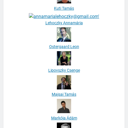
Kuti Tamás
Lehoczky Annamária
Ostergaard Leon
Lipovszky Csenge
Majsai Tamás
Markója Ádám