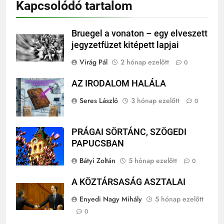
Kapcsolódó tartalom
Bruegel a vonaton – egy elveszett
jegyzetfüzet kitépett lapjai
Virág Pál
2 hónap ezelőtt
0
AZ IRODALOM HALÁLA
Seres László
3 hónap ezelőtt
0
PRÁGAI SÖRTÁNC, SZÖGEDI
PAPUCSBAN
Bátyi Zoltán
5 hónap ezelőtt
0
A KÖZTÁRSASÁG ASZTALAI
Enyedi Nagy Mihály
5 hónap ezelőtt
0