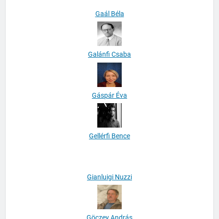
Gaál Béla
Galánfi Csaba
Gáspár Éva
Gellérfi Bence
Gianluigi Nuzzi