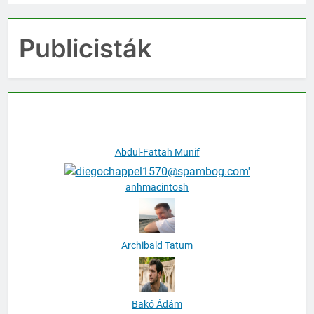
Publicisták
Abdul-Fattah Munif
anhmacintosh
Archibald Tatum