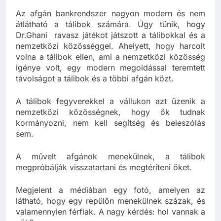
Az afgán bankrendszer nagyon modern és nem
átlátható a tálibok számára. Úgy tűnik, hogy
Dr.Ghani ravasz játékot játszott a tálibokkal és a
nemzetközi közösséggel. Ahelyett, hogy harcolt
volna a tálibok ellen, ami a nemzetközi közösség
igénye volt, egy modern megoldással teremtett
távolságot a tálibok és a többi afgán közt.
A tálibok fegyverekkel a vállukon azt üzenik a
nemzetközi közösségnek, hogy ők tudnak
kormányozni, nem kell segítség és beleszólás
sem.
A művelt afgánok menekülnek, a tálibok
megpróbálják visszatartani és megtéríteni őket.
Megjelent a médiában egy fotó, amelyen az
látható, hogy egy repülőn menekülnek százak, és
valamennyien férfiak. A nagy kérdés: hol vannak a