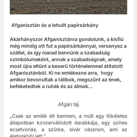
Afganisztán és a lehullt papírsárkány
Akárhányszor Afganisztánra gondolunk, a kisfiú
még mindig ott fut a papírsárkánnyal, versenyez a
széllel, és így marad bennünk a szabadság
szimbólumaként, annak a szabadságnak, amely
most újra eltűnt a keserű történelemmel átitatott
Afganisztánból. Ki ne emlékezne arra, hogy
amikor bevonultak a tálibok, megszűnt az ének,
befeketedtek a ruhák és az álmok…
Afgán táj
„Csak az emlék élt bennem, a múlt egy tökéletes
állapotban konzerválódott darabkája, egy színes
ecsetvonás, a szürke, sivár vásznon, ami az