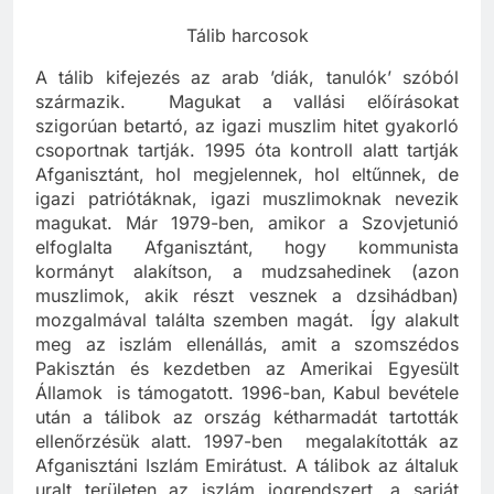
Tálib harcosok
A tálib kifejezés az arab ’diák, tanulók’ szóból
származik. Magukat a vallási előírásokat
szigorúan betartó, az igazi muszlim hitet gyakorló
csoportnak tartják. 1995 óta kontroll alatt tartják
Afganisztánt, hol megjelennek, hol eltűnnek, de
igazi patriótáknak, igazi muszlimoknak nevezik
magukat. Már 1979-ben, amikor a Szovjetunió
elfoglalta Afganisztánt, hogy kommunista
kormányt alakítson, a mudzsahedinek (azon
muszlimok, akik részt vesznek a dzsihádban)
mozgalmával találta szemben magát. Így alakult
meg az iszlám ellenállás, amit a szomszédos
Pakisztán és kezdetben az Amerikai Egyesült
Államok is támogatott. 1996-ban, Kabul bevétele
után a tálibok az ország kétharmadát tartották
ellenőrzésük alatt. 1997-ben megalakították az
Afganisztáni Iszlám Emirátust. A tálibok az általuk