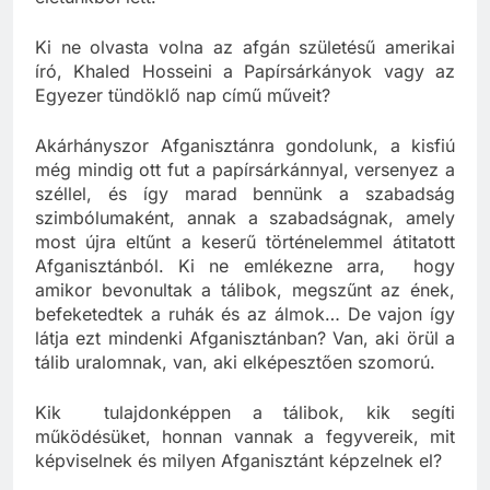
életünkből lett.”
Ki ne olvasta volna az afgán születésű amerikai
író, Khaled Hosseini a Papírsárkányok vagy az
Egyezer tündöklő nap című műveit?
Akárhányszor Afganisztánra gondolunk, a kisfiú
még mindig ott fut a papírsárkánnyal, versenyez a
széllel, és így marad bennünk a szabadság
szimbólumaként, annak a szabadságnak, amely
most újra eltűnt a keserű történelemmel átitatott
Afganisztánból. Ki ne emlékezne arra, hogy
amikor bevonultak a tálibok, megszűnt az ének,
befeketedtek a ruhák és az álmok… De vajon így
látja ezt mindenki Afganisztánban? Van, aki örül a
tálib uralomnak, van, aki elképesztően szomorú.
Kik tulajdonképpen a tálibok, kik segíti
működésüket, honnan vannak a fegyvereik, mit
képviselnek és milyen Afganisztánt képzelnek el?