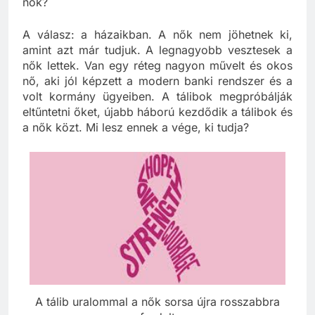
nők?
A válasz: a házaikban. A nők nem jöhetnek ki,
amint azt már tudjuk. A legnagyobb vesztesek a
nők lettek. Van egy réteg nagyon művelt és okos
nő, aki jól képzett a modern banki rendszer és a
volt kormány ügyeiben. A tálibok megpróbálják
eltűntetni őket, újabb háború kezdődik a tálibok és
a nők közt. Mi lesz ennek a vége, ki tudja?
A tálib uralommal a nők sorsa újra rosszabbra