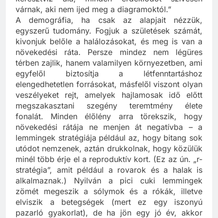
várnak, aki nem ijed meg a diagramoktól.”
A demográfia, ha csak az alapjait nézzük,
egyszerű tudomány. Fogjuk a születések számát,
kivonjuk belőle a halálozásokat, és meg is van a
növekedési ráta. Persze mindez nem légüres
térben zajlik, hanem valamilyen környezetben, ami
egyfelől biztosítja a létfenntartáshoz
elengedhetetlen forrásokat, másfelől viszont olyan
veszélyeket rejt, amelyek hajlamosak idő előtt
megszakasztani szegény teremtmény élete
fonalát. Minden élőlény arra törekszik, hogy
növekedési rátája ne menjen át negatívba – a
lemmingek stratégiája például az, hogy bitang sok
utódot nemzenek, aztán drukkolnak, hogy közülük
minél több érje el a reproduktív kort. (Ez az ún. „r-
stratégia”, amit például a rovarok és a halak is
alkalmaznak.) Nyilván a pici cuki lemmingek
zömét megeszik a sólymok és a rókák, illetve
elviszik a betegségek (mert ez egy iszonyú
pazarló gyakorlat), de ha jön egy jó év, akkor