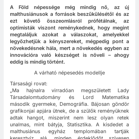
A Föld népessége még mindig nő, az új
malthusiánusok a források beszűkülésétől és az
ezt követő összeomlásról prófétálnak, az
optimisták viszont reménykednek, hogy megint
megtaláljuk azokat a válaszokat, amelyekkel
legyőzhetjük a kényszereket, mégpedig pont a
növekedésnek hála, mert a növekedés egyben az
innovációra való készséget is növeli – ahogy
eddig is mindig történt.
A várható népesedés modellje
Társasági rovat:
„Ma hajnalra virradóan megszületett Lady
Társadalomtudomány és Lord Matematika
második gyermeke, Demográfia. Bájosan göndör
grafikonjai apjára ütnek, de a szülők reményüknek
adtak hangot, miszerint nem lesz olyan retek
unalmas, mint bátyja, Statisztika. A kisdedet a
malthusiánus egyház templomában tartják
keresztvíz alá, minden érdeklődőt szívesen