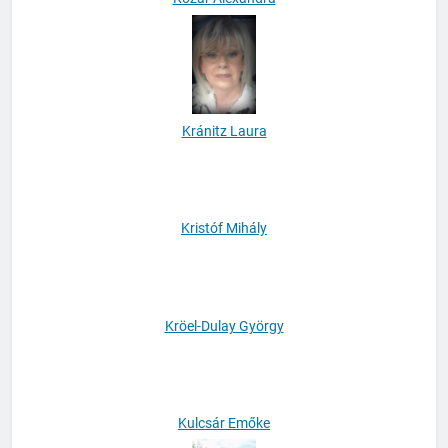
Kránitz Laura
Kristóf Mihály
Kröel-Dulay György
Kulcsár Emőke