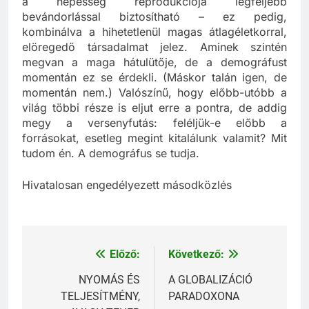
a népesség reprodukciója legfeljebb
bevándorlással biztosítható – ez pedig,
kombinálva a hihetetlenül magas átlagéletkorral,
elöregedő társadalmat jelez. Aminek szintén
megvan a maga hátulütője, de a demográfust
momentán ez se érdekli. (Máskor talán igen, de
momentán nem.) Valószínű, hogy előbb-utóbb a
világ többi része is eljut erre a pontra, de addig
megy a versenyfutás: feléljük-e előbb a
forrásokat, esetleg megint kitalálunk valamit? Mit
tudom én. A demográfus se tudja.
Hivatalosan engedélyezett másodközlés
Előző:
Következő:
Bejegyzés
navigáció
NYOMÁS ÉS
A GLOBALIZÁCIÓ
TELJESÍTMÉNY,
PARADOXONA