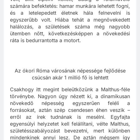
számára befektetés: hamar munkára lehetett fogni,
és a letelepedett életnek hála felnevelni is
egyszerűbb volt. Hiába tehát a megnövekedett
halálozás, a születések száma még nagyobb
ütemben nőtt, következésképpen a növekedési
ráta is bedurrantotta a motort.
Az ókori Róma városának népessége fejlődése
csúcsán akár 1 millió fő is lehtett
Csakhogy itt megint beleütközünk a Malthus-féle
törvénybe. Nagyon úgy nézett ki, a dinamikusan
növekedő népesség egyszerűen feléli a
forrásokat, aztán szép csendesen éhen veszik –
erről az írek tudnának is mesélni. Egyfajta
egyensúlyi helyzetet kell felállítani, vélte Malthus,
születésszabályozást bevezetni, mert különben
mindenkinek annyi lesz. De aztán mégsem így