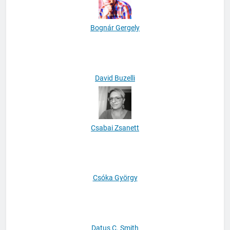
Bognár Gergely
David Buzelli
Csabai Zsanett
Csóka György
Datus C. Smith