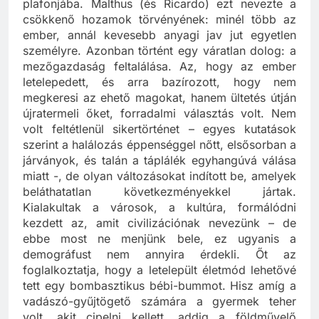
plafonjába. Malthus (és Ricardo) ezt nevezte a
csökkenő hozamok törvényének: minél több az
ember, annál kevesebb anyagi jav jut egyetlen
személyre. Azonban történt egy váratlan dolog: a
mezőgazdaság feltalálása. Az, hogy az ember
letelepedett, és arra bazírozott, hogy nem
megkeresi az ehető magokat, hanem ültetés útján
újratermeli őket, forradalmi választás volt. Nem
volt feltétlenül sikertörténet – egyes kutatások
szerint a halálozás éppenséggel nőtt, elsősorban a
járványok, és talán a táplálék egyhangúvá válása
miatt -, de olyan változásokat indított be, amelyek
beláthatatlan következményekkel jártak.
Kialakultak a városok, a kultúra, formálódni
kezdett az, amit civilizációnak nevezünk – de
ebbe most ne menjünk bele, ez ugyanis a
demográfust nem annyira érdekli. Őt az
foglalkoztatja, hogy a letelepült életmód lehetővé
tett egy bombasztikus bébi-bummot. Hisz amíg a
vadászó-gyűjtögető számára a gyermek teher
volt, akit cipelni kellett, addig a földművelő