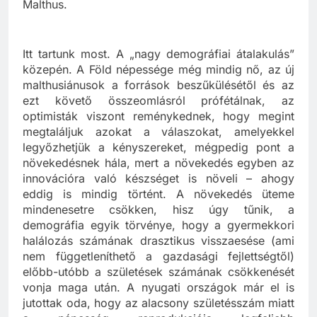
Malthus.
Itt tartunk most. A „nagy demográfiai átalakulás”
közepén. A Föld népessége még mindig nő, az új
malthusiánusok a források beszűkülésétől és az
ezt követő összeomlásról prófétálnak, az
optimisták viszont reménykednek, hogy megint
megtaláljuk azokat a válaszokat, amelyekkel
legyőzhetjük a kényszereket, mégpedig pont a
növekedésnek hála, mert a növekedés egyben az
innovációra való készséget is növeli – ahogy
eddig is mindig történt. A növekedés üteme
mindenesetre csökken, hisz úgy tűnik, a
demográfia egyik törvénye, hogy a gyermekkori
halálozás számának drasztikus visszaesése (ami
nem függetleníthető a gazdasági fejlettségtől)
előbb-utóbb a születések számának csökkenését
vonja maga után. A nyugati országok már el is
jutottak oda, hogy az alacsony születésszám miatt