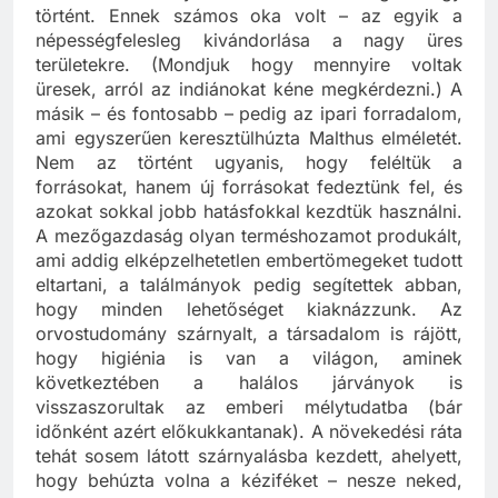
történt. Ennek számos oka volt – az egyik a
népességfelesleg kivándorlása a nagy üres
területekre. (Mondjuk hogy mennyire voltak
üresek, arról az indiánokat kéne megkérdezni.) A
másik – és fontosabb – pedig az ipari forradalom,
ami egyszerűen keresztülhúzta Malthus elméletét.
Nem az történt ugyanis, hogy feléltük a
forrásokat, hanem új forrásokat fedeztünk fel, és
azokat sokkal jobb hatásfokkal kezdtük használni.
A mezőgazdaság olyan terméshozamot produkált,
ami addig elképzelhetetlen embertömegeket tudott
eltartani, a találmányok pedig segítettek abban,
hogy minden lehetőséget kiaknázzunk. Az
orvostudomány szárnyalt, a társadalom is rájött,
hogy higiénia is van a világon, aminek
következtében a halálos járványok is
visszaszorultak az emberi mélytudatba (bár
időnként azért előkukkantanak). A növekedési ráta
tehát sosem látott szárnyalásba kezdett, ahelyett,
hogy behúzta volna a kéziféket – nesze neked,