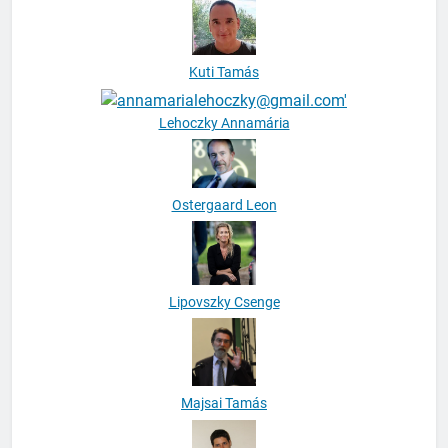
Kuti Tamás
Lehoczky Annamária
Ostergaard Leon
Lipovszky Csenge
Majsai Tamás