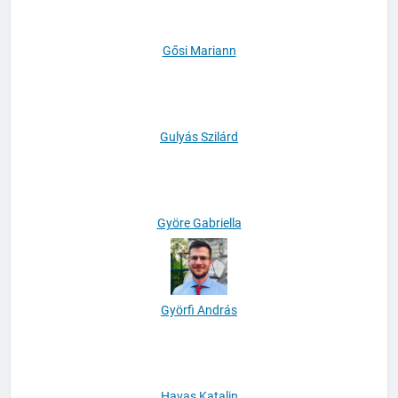
Gősi Mariann
Gulyás Szilárd
Györe Gabriella
Györfi András
Havas Katalin