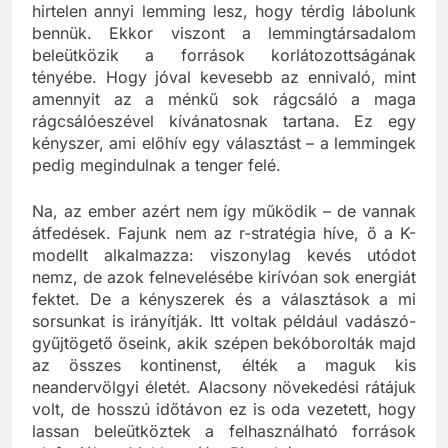
hirtelen annyi lemming lesz, hogy térdig lábolunk
bennük. Ekkor viszont a lemmingtársadalom
beleütközik a források korlátozottságának
tényébe. Hogy jóval kevesebb az ennivaló, mint
amennyit az a ménkű sok rágcsáló a maga
rágcsálóeszével kívánatosnak tartana. Ez egy
kényszer, ami előhív egy választást – a lemmingek
pedig megindulnak a tenger felé.
Na, az ember azért nem így működik – de vannak
átfedések. Fajunk nem az r-stratégia híve, ő a K-
modellt alkalmazza: viszonylag kevés utódot
nemz, de azok felnevelésébe kirívóan sok energiát
fektet. De a kényszerek és a választások a mi
sorsunkat is irányítják. Itt voltak például vadászó-
gyűjtögető őseink, akik szépen bekóborolták majd
az összes kontinenst, élték a maguk kis
neandervölgyi életét. Alacsony növekedési rátájuk
volt, de hosszú időtávon ez is oda vezetett, hogy
lassan beleütköztek a felhasználható források