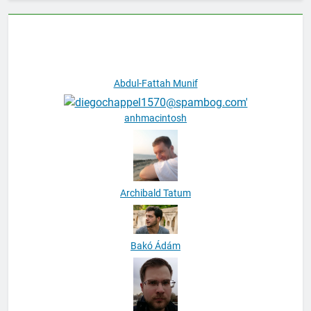
Abdul-Fattah Munif
anhmacintosh
Archibald Tatum
Bakó Ádám