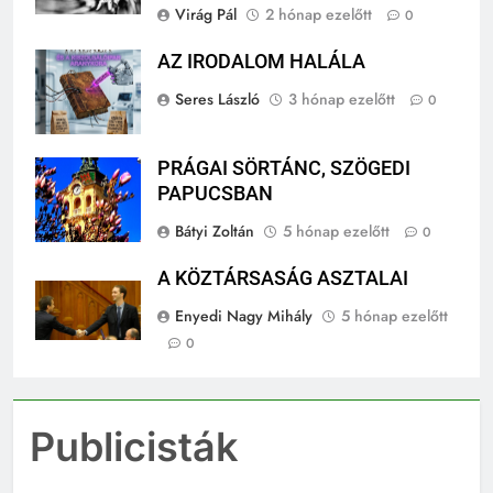
Virág Pál
2 hónap ezelőtt
0
AZ IRODALOM HALÁLA
Seres László
3 hónap ezelőtt
0
PRÁGAI SÖRTÁNC, SZÖGEDI
PAPUCSBAN
Bátyi Zoltán
5 hónap ezelőtt
0
A KÖZTÁRSASÁG ASZTALAI
Enyedi Nagy Mihály
5 hónap ezelőtt
0
Publicisták