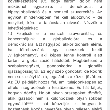
„trilemmájáig”. A szerző ugyanis arra a
következtetésre jut, hogy három dolog nem
működhet egyszerre: a demokrácia, a
hiperglobalizáció és a nemzeti szuverenitás. Az
egyiket mindenképpen fel kell áldoznunk – de
melyiket, kérdi a tanácstalan olvasó. Nézzük a
lehetőségeinket:
1.) Felejtsük el a nemzeti szuverenitást, és
koncentráljunk a globalizációra és a
demokráciára. Ezt nagyjából akkor tudnánk elérni,
ha létrehoznánk egy nemzetek feletti
„világkormányt”, aki képes lenne kontroll alatt
tartani a globalizáció hátulütőit. Megbüntetné a
szabályszegőket, gondoskodna a globális
igazságosságról. Ez egy szép gondolat, de Rodrik
nem sok esélyt lát rá, legalábbis a közeli jövőben.
Az EU példáját hozza fel, ami tulajdonképpen az
efféle integrációnak a tesztüzeme. És hát látjuk,
hogyan döcög. Holott olyan országokat tömörít,
akik igazából nem is különböznek olyan sokban
egymástól*** – hát képzeljük el, hogyan is