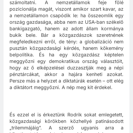
transznacionális testület, amely el tudná
számoltatni. A nemzetállamok feje fölé
pozicionálja magát, viszont amikor szart kavar, az
a nemzetállamon csapódik le: ha összeomlik egy
ország gazdasága, abba nem az USA-ban székelő
bankigazgató, hanem az adott állam kormánya
bukik bele. Bár a közgazdászok szeretnének
megfeledkezni erről, de tény: a globalizáció nem
pusztán közgazdasági kérdés, hanem kőkemény
belpolitika. És ha egy közgazdász képtelen
meggyőzni egy demokratikus ország választóit,
hogy az ő elképzelései duzzasztják meg a népi
pénztárcákat, akkor a hajára kenheti azokat.
Persze más a helyzet a diktatúrák esetén – ott elég
a diktátort meggyőzni. A nép meg kit érdekel.
És ezzel el is érkeztünk Rodrik sokat emlegetett,
közgazdasági körökben közhellyé patinásodott