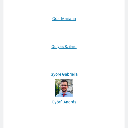
Gősi Mariann
Gulyás Szilárd
Györe Gabriella
Györfi András