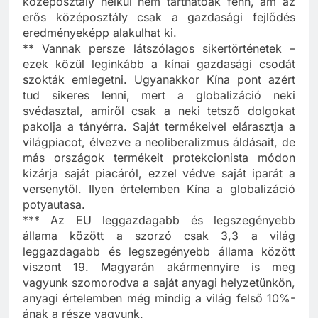
középosztály nélkül nem tarthatóak fenn, ám az
erős középosztály csak a gazdasági fejlődés
eredményeképp alakulhat ki.
** Vannak persze látszólagos sikertörténetek –
ezek közül leginkább a kínai gazdasági csodát
szokták emlegetni. Ugyanakkor Kína pont azért
tud sikeres lenni, mert a globalizáció neki
svédasztal, amiről csak a neki tetsző dolgokat
pakolja a tányérra. Saját termékeivel elárasztja a
világpiacot, élvezve a neoliberalizmus áldásait, de
más országok termékeit protekcionista módon
kizárja saját piacáról, ezzel védve saját iparát a
versenytől. Ilyen értelemben Kína a globalizáció
potyautasa.
*** Az EU leggazdagabb és legszegényebb
állama között a szorzó csak 3,3 a világ
leggazdagabb és legszegényebb állama között
viszont 19. Magyarán akármennyire is meg
vagyunk szomorodva a saját anyagi helyzetünkön,
anyagi értelemben még mindig a világ felső 10%-