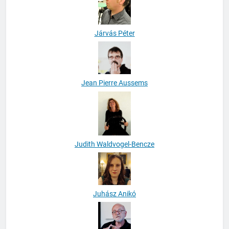
Járvás Péter
Jean Pierre Aussems
Judith Waldvogel-Bencze
Juhász Anikó