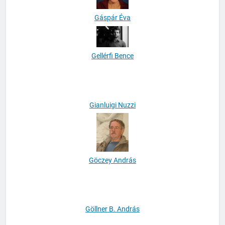
Gáspár Éva
Gellérfi Bence
Gianluigi Nuzzi
Göczey András
Göllner B. András