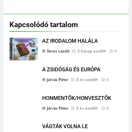
Kapcsolódó tartalom
AZ IRODALOM HALÁLA
Seres László
3 hónap ezelőtt
0
A ZSIDÓSÁG ÉS EURÓPA
Járvás Péter
3 év ezelőtt
0
HONMENTŐK/HONVESZTŐK
Járvás Péter
3 év ezelőtt
0
VÁGTÁK VOLNA LE