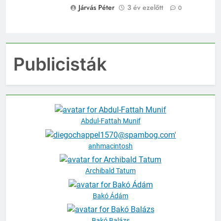
Járvás Péter
3 év ezelőtt
0
Publicisták
Abdul-Fattah Munif
anhmacintosh
Archibald Tatum
Bakó Ádám