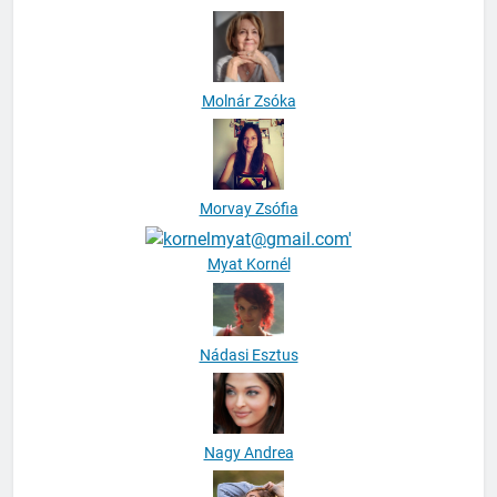
Mohamed Aldikar
Molnár Zsóka
Morvay Zsófia
Myat Kornél
Nádasi Esztus
Nagy Andrea