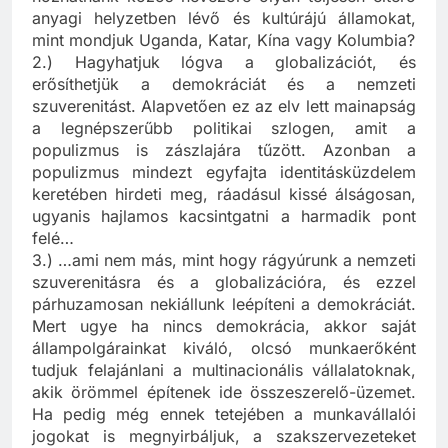
hozhatnánk közös nevezőre olyan teljesen eltérő
anyagi helyzetben lévő és kultúrájú államokat,
mint mondjuk Uganda, Katar, Kína vagy Kolumbia?
2.) Hagyhatjuk lógva a globalizációt, és
erősíthetjük a demokráciát és a nemzeti
szuverenitást. Alapvetően ez az elv lett mainapság
a legnépszerűbb politikai szlogen, amit a
populizmus is zászlajára tűzött. Azonban a
populizmus mindezt egyfajta identitásküzdelem
keretében hirdeti meg, ráadásul kissé álságosan,
ugyanis hajlamos kacsintgatni a harmadik pont
felé…
3.) …ami nem más, mint hogy rágyúrunk a nemzeti
szuverenitásra és a globalizációra, és ezzel
párhuzamosan nekiállunk leépíteni a demokráciát.
Mert ugye ha nincs demokrácia, akkor saját
állampolgárainkat kiváló, olcsó munkaerőként
tudjuk felajánlani a multinacionális vállalatoknak,
akik örömmel építenek ide összeszerelő-üzemet.
Ha pedig még ennek tetejében a munkavállalói