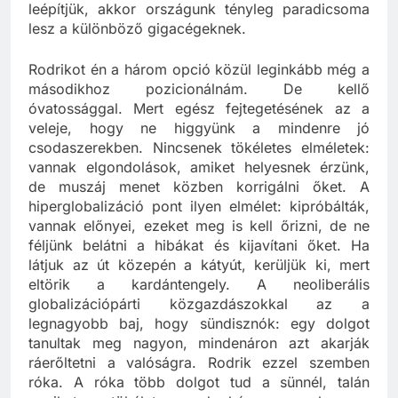
jogokat is megnyirbáljuk, a szakszervezeteket
leépítjük, akkor országunk tényleg paradicsoma
lesz a különböző gigacégeknek.
Rodrikot én a három opció közül leginkább még a
másodikhoz pozicionálnám. De kellő
óvatossággal. Mert egész fejtegetésének az a
veleje, hogy ne higgyünk a mindenre jó
csodaszerekben. Nincsenek tökéletes elméletek:
vannak elgondolások, amiket helyesnek érzünk,
de muszáj menet közben korrigálni őket. A
hiperglobalizáció pont ilyen elmélet: kipróbálták,
vannak előnyei, ezeket meg is kell őrizni, de ne
féljünk belátni a hibákat és kijavítani őket. Ha
látjuk az út közepén a kátyút, kerüljük ki, mert
eltörik a kardántengely. A neoliberális
globalizációpárti közgazdászokkal az a
legnagyobb baj, hogy sündisznók: egy dolgot
tanultak meg nagyon, mindenáron azt akarják
ráerőltetni a valóságra. Rodrik ezzel szemben