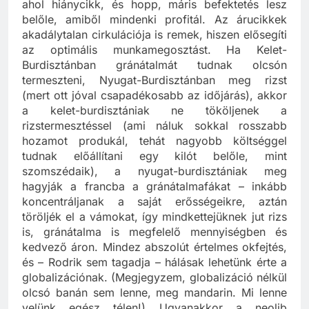
nélkül eljut onnan, ahol felesleg van belőle, oda,
ahol hiánycikk, és hopp, máris befektetés lesz
belőle, amiből mindenki profitál. Az árucikkek
akadálytalan cirkulációja is remek, hiszen elősegíti
az optimális munkamegosztást. Ha Kelet-
Burdisztánban gránátalmát tudnak olcsón
termeszteni, Nyugat-Burdisztánban meg rizst
(mert ott jóval csapadékosabb az időjárás), akkor
a kelet-burdisztániak ne tököljenek a
rizstermesztéssel (ami náluk sokkal rosszabb
hozamot produkál, tehát nagyobb költséggel
tudnak előállítani egy kilót belőle, mint
szomszédaik), a nyugat-burdisztániak meg
hagyják a francba a gránátalmafákat – inkább
koncentráljanak a saját erősségeikre, aztán
töröljék el a vámokat, így mindkettejüknek jut rizs
is, gránátalma is megfelelő mennyiségben és
kedvező áron. Mindez abszolút értelmes okfejtés,
és – Rodrik sem tagadja – hálásak lehetünk érte a
globalizációnak. (Megjegyzem, globalizáció nélkül
olcsó banán sem lenne, meg mandarin. Mi lenne