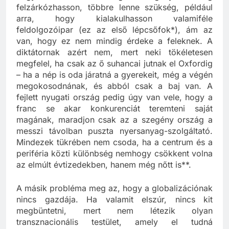
hogy a szóban forgó szegény ország
felzárkózhasson, többre lenne szükség, például
arra, hogy kialakulhasson valamiféle
feldolgozóipar (ez az első lépcsőfok*), ám az
van, hogy ez nem mindig érdeke a feleknek. A
diktátornak azért nem, mert neki tökéletesen
megfelel, ha csak az ő suhancai jutnak el Oxfordig
– ha a nép is oda járatná a gyerekeit, még a végén
megokosodnának, és abból csak a baj van. A
fejlett nyugati ország pedig úgy van vele, hogy a
franc se akar konkurenciát teremteni saját
magának, maradjon csak az a szegény ország a
messzi távolban puszta nyersanyag-szolgáltató.
Mindezek tükrében nem csoda, ha a centrum és a
periféria közti különbség nemhogy csökkent volna
az elmúlt évtizedekben, hanem még nőtt is**.
A másik probléma meg az, hogy a globalizációnak
nincs gazdája. Ha valamit elszúr, nincs kit
megbüntetni, mert nem létezik olyan