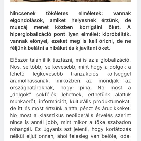
Nincsenek tökéletes elméletek: vannak
elgondolások, amiket helyesnek érzünk, de
muszáj menet közben korrigálni őket. A
hiperglobalizáció pont ilyen elmélet: kipróbálták,
vannak előnyei, ezeket meg is kell őrizni, de ne
féljünk belátni a hibákat és kijavítani őket.
Először talán illik tisztázni, mi is az a globalizáció.
Nos, se több, se kevesebb, mint hogy a dolgok a
lehető legkevesebb tranzakciós költséggel
áramolhassanak, miközben az mondják az
országhatároknak, hogy: piha. No most a
„dolgok” sokfélék lehetnek, érthetünk alattuk
munkaerőt, információt, kulturális produktumokat,
de itt és most értsünk alatta pénzt és árucikkeket.
No most a klasszikus neoliberális érvelés szerint
nincs is annál jobb, mint mikor a tőke szabadon
rohangál. Ez ugyanis azt jelenti, hogy korlátozás