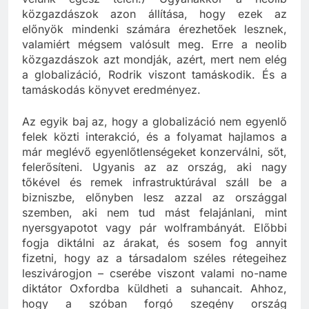
velünk egész télen!) Ugyanakkor a neolib
közgazdászok azon állítása, hogy ezek az
előnyök mindenki számára érezhetőek lesznek,
valamiért mégsem valósult meg. Erre a neolib
közgazdászok azt mondják, azért, mert nem elég
a globalizáció, Rodrik viszont tamáskodik. És a
tamáskodás könyvet eredményez.
Az egyik baj az, hogy a globalizáció nem egyenlő
felek közti interakció, és a folyamat hajlamos a
már meglévő egyenlőtlenségeket konzerválni, sőt,
felerősíteni. Ugyanis az az ország, aki nagy
tőkével és remek infrastruktúrával száll be a
bizniszbe, előnyben lesz azzal az országgal
szemben, aki nem tud mást felajánlani, mint
nyersgyapotot vagy pár wolframbányát. Előbbi
fogja diktálni az árakat, és sosem fog annyit
fizetni, hogy az a társadalom széles rétegeihez
leszivárogjon – cserébe viszont valami no-name
diktátor Oxfordba küldheti a suhancait. Ahhoz,