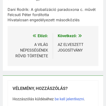
ának a része vagyunk.
Dani Rodrik: A globalizáció paradoxona c. művét
Felcsuti Péter fordította
Hivatalosan engedélyezett másodközlés
Előző:
Következő:
Bejegyzés
navigáció
A VILÁG
AZ ELVESZETT
NÉPESSÉGÉNEK
JOGOSÍTVÁNY
RÖVID TÖRTÉNETE
VÉLEMÉNY, HOZZÁSZÓLÁS?
Hozzászólás küldéséhez
be kell jelentkezni
.