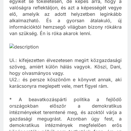
róka. A róka több dolgot tud a sünnél, talán
egyiket se tökéletesen, de képes arra, hogy a
valóságra reflektáljon, és azt a képességét vegye
elő, amelyik az adott helyzetben leginkább
alkalmazható. És a gyorsan átalakuló, új
információktól hemzsegő világban bizony rókákra
van szükség. Én is róka akarok lenni.
Ui.: kifejezetten élvezetesen megírt közgazdasági
szöveg, amiért külön hálás vagyok. Köszi, Dani,
hogy olvasmányos vagy.
Ui2.: és persze köszönöm e könyvet annak, aki
karácsonyra meglepett vele, mert figyel rám.
* A beavatkozáspárti politika a fejlődő
országokban először a demokratikus
intézményeket teremtené meg, és azoktól várja a
gazdasági megugrást. Azonban úgy fest, a
demokratikus intézmények megfelelően erős