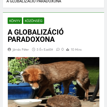
A GLOBALIZÁCIÓ PARADOXONA
KÖNYV
KÖZÖNSÉG
A GLOBALIZÁCIÓ
PARADOXONA
0
Járvás Péter
5 Év Ezelőtt
10 Mins