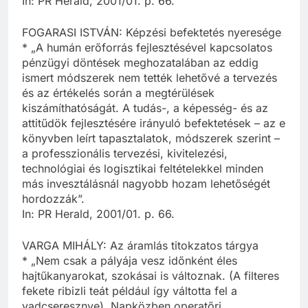
In: PR Herald, 2001/01. p. 66.
FOGARASI ISTVÁN: Képzési befektetés nyeresége
* „A humán erőforrás fejlesztésével kapcsolatos
pénzügyi döntések meghozatalában az eddig
ismert módszerek nem tették lehetővé a tervezés
és az értékelés során a megtérülések
kiszámíthatóságát. A tudás-, a képesség- és az
attitűdök fejlesztésére irányuló befektetések – az e
könyvben leírt tapasztalatok, módszerek szerint –
a professzionális tervezési, kivitelezési,
technológiai és logisztikai feltételekkel minden
más invesztálásnál nagyobb hozam lehetőségét
hordozzák”.
In: PR Herald, 2001/01. p. 66.
VARGA MIHÁLY: Az áramlás titokzatos tárgya
* „Nem csak a pályája vesz időnként éles
hajtűkanyarokat, szokásai is változnak. (A filteres
fekete ribizli teát például így váltotta fel a
vadcseresznye). Napközben operatőri