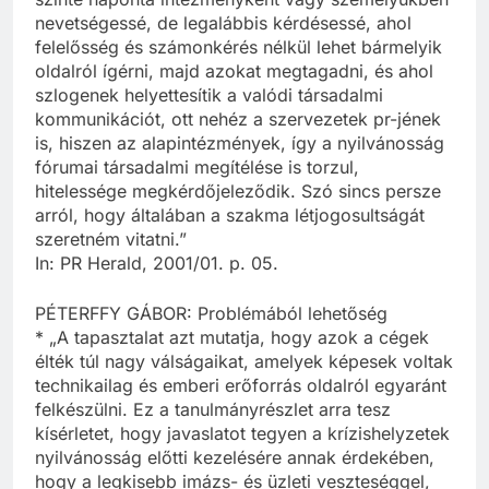
nevetségessé, de legalábbis kérdésessé, ahol
felelősség és számonkérés nélkül lehet bármelyik
oldalról ígérni, majd azokat megtagadni, és ahol
szlogenek helyettesítik a valódi társadalmi
kommunikációt, ott nehéz a szervezetek pr-jének
is, hiszen az alapintézmények, így a nyilvánosság
fórumai társadalmi megítélése is torzul,
hitelessége megkérdőjeleződik. Szó sincs persze
arról, hogy általában a szakma létjogosultságát
szeretném vitatni.”
In: PR Herald, 2001/01. p. 05.
PÉTERFFY GÁBOR: Problémából lehetőség
* „A tapasztalat azt mutatja, hogy azok a cégek
élték túl nagy válságaikat, amelyek képesek voltak
technikailag és emberi erőforrás oldalról egyaránt
felkészülni. Ez a tanulmányrészlet arra tesz
kísérletet, hogy javaslatot tegyen a krízishelyzetek
nyilvánosság előtti kezelésére annak érdekében,
hogy a legkisebb imázs- és üzleti veszteséggel,