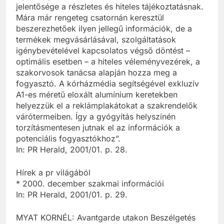
jelentősége a részletes és hiteles tájékoztatásnak.
Mára már rengeteg csatornán keresztül
beszerezhetőek ilyen jellegű információk, de a
termékek megvásárlásával, szolgáltatások
igénybevételével kapcsolatos végső döntést –
optimális esetben – a hiteles véleményvezérek, a
szakorvosok tanácsa alapján hozza meg a
fogyasztó. A kórházmédia segítségével exkluzív
A1-es méretű eloxált alumínium keretekben
helyezzük el a reklámplakátokat a szakrendelők
várótermeiben. Így a gyógyítás helyszínén
torzításmentesen jutnak el az információk a
potenciális fogyasztókhoz”.
In: PR Herald, 2001/01. p. 28.
Hírek a pr világából
* 2000. december szakmai információi
In: PR Herald, 2001/01. p. 29.
MYAT KORNÉL: Avantgarde utakon Beszélgetés