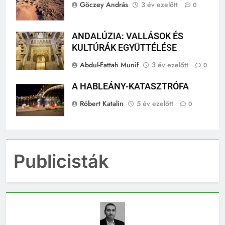
Göczey András
3 év ezelőtt
0
ANDALÚZIA: VALLÁSOK ÉS
KULTÚRÁK EGYÜTTÉLÉSE
Abdul-Fattah Munif
3 év ezelőtt
0
A HABLEÁNY-KATASZTRÓFA
Róbert Katalin
5 év ezelőtt
0
Publicisták