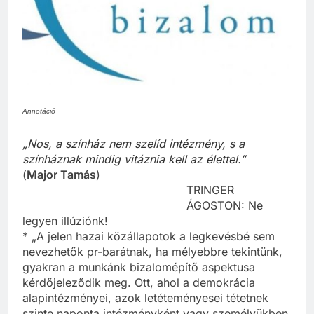
Annotáció
„
Nos, a színház nem szelíd intézmény, s a
színháznak mindig vitáznia kell az élettel.”
(
Major Tamás
)
TRINGER
ÁGOSTON: Ne
legyen illúziónk!
* „A jelen hazai közállapotok a legkevésbé sem
nevezhetők pr-barátnak, ha mélyebbre tekintünk,
gyakran a munkánk bizalomépítő aspektusa
kérdőjeleződik meg. Ott, ahol a demokrácia
alapintézményei, azok letéteményesei tétetnek
szinte naponta intézményként vagy személyükben