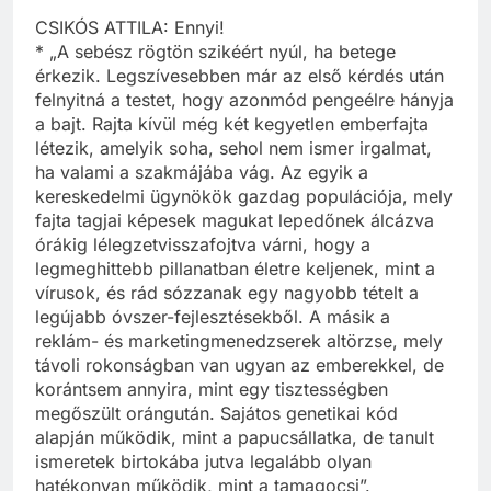
CSIKÓS ATTILA: Ennyi!
* „A sebész rögtön szikéért nyúl, ha betege
érkezik. Legszívesebben már az első kérdés után
felnyitná a testet, hogy azonmód pengeélre hányja
a bajt. Rajta kívül még két kegyetlen emberfajta
létezik, amelyik soha, sehol nem ismer irgalmat,
ha valami a szakmájába vág. Az egyik a
kereskedelmi ügynökök gazdag populációja, mely
fajta tagjai képesek magukat lepedőnek álcázva
órákig lélegzetvisszafojtva várni, hogy a
legmeghittebb pillanatban életre keljenek, mint a
vírusok, és rád sózzanak egy nagyobb tételt a
legújabb óvszer-fejlesztésekből. A másik a
reklám- és marketingmenedzserek altörzse, mely
távoli rokonságban van ugyan az emberekkel, de
korántsem annyira, mint egy tisztességben
megőszült orángután. Sajátos genetikai kód
alapján működik, mint a papucsállatka, de tanult
ismeretek birtokába jutva legalább olyan
hatékonyan működik, mint a tamagocsi”.