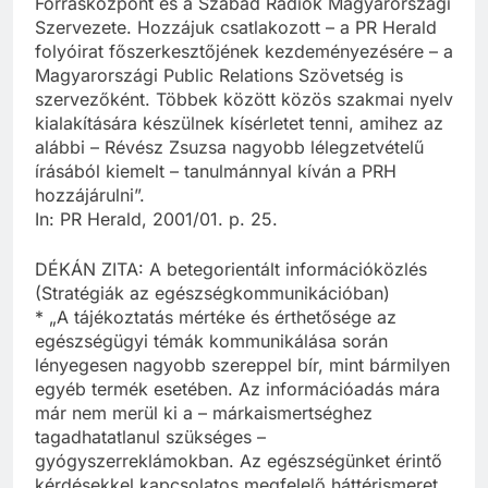
Forrásközpont és a Szabad Rádiók Magyarországi
Szervezete. Hozzájuk csatlakozott – a PR Herald
folyóirat főszerkesztőjének kezdeményezésére – a
Magyarországi Public Relations Szövetség is
szervezőként. Többek között közös szakmai nyelv
kialakítására készülnek kísérletet tenni, amihez az
alábbi – Révész Zsuzsa nagyobb lélegzetvételű
írásából kiemelt – tanulmánnyal kíván a PRH
hozzájárulni”.
In: PR Herald, 2001/01. p. 25.
DÉKÁN ZITA: A betegorientált információközlés
(Stratégiák az egészségkommunikációban)
* „A tájékoztatás mértéke és érthetősége az
egészségügyi témák kommunikálása során
lényegesen nagyobb szereppel bír, mint bármilyen
egyéb termék esetében. Az információadás mára
már nem merül ki a – márkaismertséghez
tagadhatatlanul szükséges –
gyógyszerreklámokban. Az egészségünket érintő
kérdésekkel kapcsolatos megfelelő háttérismeret