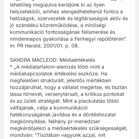
lehetőleg megújulva kerüljünk ki az ilyen
helyzetekből, amihez elengedhetetlenül fontos a
hatóságok, szervezetek és légitársaságok aktív és
jó szándékú közreműködése, a minőségi
kommunikáció fontosságának felismerése és
mindennapos gyakorlása a Ferihegyi repülőtéren”.
In: PR Herald, 2001/01. p. 08.
SANDRA MACLEOD: Médiaértékelés
* „A médiatartalom-elemzés több mint a
médiakapcsolatok értékelési eszköze. Ha
megfelelően strukturált, jelentős mértékben
hozzájárulhat, hogy a vállalat megértse, és tisztán
lássa hírnevét, versenytársait, a kritikus pontokat
és az üzleti stratégiát. Mint a piackutatás többi
válfajának, célja a kommunikáció
hatékonyságának javítása és a döntéshozatal
megkönnyítése. Néhány pr-menedzser
megkérdőjelezi a médiaértékelés szükségességét,
mondván: “Tisztában vagyunk azzal, mit