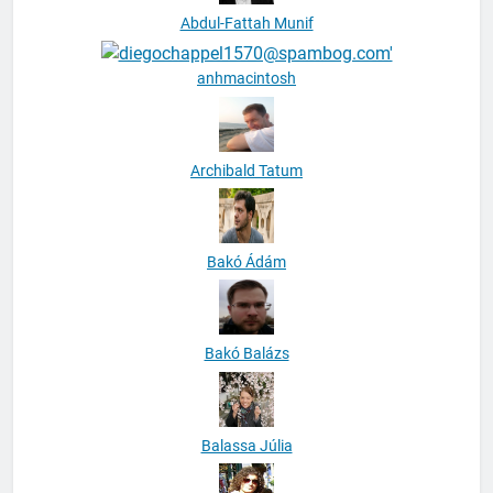
Abdul-Fattah Munif
anhmacintosh
Archibald Tatum
Bakó Ádám
Bakó Balázs
Balassa Júlia