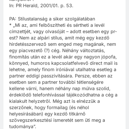
In: PR Herald, 2001/01. p. 53.
PA: Stílustalanság a siker szolgálatában
* „Mi az, ami felbőszítheti és sértheti a levél
címzettjét, vagy olvasóját – adott esetben egy pr-
est? Nem az alpári stílus, amit még egy kezdő
hirdetésszervező sem enged meg magának, nem
egy piacvezető (?) cég. Néhány változtatás,
finomítás után ez a levél akár egy nagyon jópofa,
könnyed, humoros kapcsolatfelvevő direct mail is
lehetne, amely finom iróniával utalhatna esetleg a
partner eddigi passzivitására. Persze, ebben az
esetben sem a partner további tétlenségére
kellene várni, hanem néhány nap múlva szolid,
érdeklődő telefonhívással tájékozódhatna a cég a
kialakult helyzetről. Még azt is elnézzük a
szerzőnek, hogy formailag (és néhol
helyesírásában) egy kezdő titkárnő
szövegszerkesztési ismeretét sem üti meg a
tudománya”.