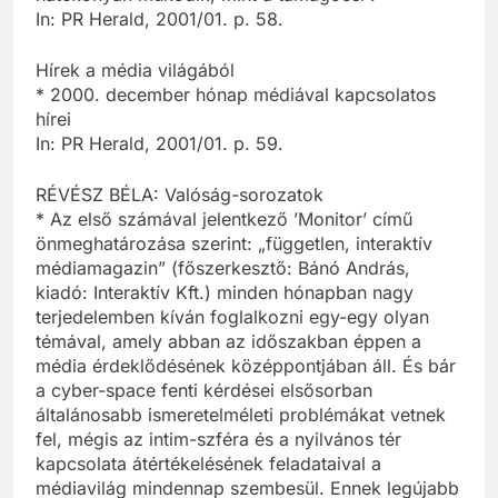
In: PR Herald, 2001/01. p. 58.
Hírek a média világából
* 2000. december hónap médiával kapcsolatos
hírei
In: PR Herald, 2001/01. p. 59.
RÉVÉSZ BÉLA: Valóság-sorozatok
* Az első számával jelentkező ’Monitor’ című
önmeghatározása szerint: „független, interaktív
médiamagazin” (főszerkesztő: Bánó András,
kiadó: Interaktív Kft.) minden hónapban nagy
terjedelemben kíván foglalkozni egy-egy olyan
témával, amely abban az időszakban éppen a
média érdeklődésének középpontjában áll. És bár
a cyber-space fenti kérdései elsősorban
általánosabb ismeretelméleti problémákat vetnek
fel, mégis az intim-szféra és a nyilvános tér
kapcsolata átértékelésének feladataival a
médiavilág mindennap szembesül. Ennek legújabb