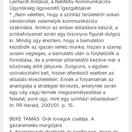
Lenhardt Anitával, a NetAktív Kommunikációs
Ügynökség ügyvezető igazgatójával
* „Nem véletlen, hogy a színház területéről sokan
vándoroltak valamelyik kommunikációs
szakmába. Amikor az ember előadásra készül, a
próbafolyamat során egy bizonyos figurát dolgoz
ki. Mindig úgy éreztem, hogy a bemutatón
kezdődik az igazán nehéz munka, hiszen a szerep
sosem végleges, a bemutató után is folytatódik a
formálása, de a premier pillanatától kezdve már a
közönség előtt játszunk. Dolgozni, s egyben
szórakoztatni kell, hiszen ellenkező esetben az
előadás élvezhetetlen. Ennek a folyamatnak az
analógiája a stratégiai tervezés, amelynek során
egy cég vagy termék megszemélyesítése a
feladat, pont úgy, mint egy színházi előadásban”.
In: PR Herald, 2001/01. p. 15.
BEKE TAMÁS: Grál lovagok csatája. A
gázáremelés margójára
* „Kormányzati stratégák és korifeusok, hazai és