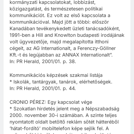
kormányzati kapcsolatokat, lobbizást,
közigazgatást, és természetesen politikai
kommunikációt. Ez volt az első kapcsolata a
kommunikációval. Majd jött a többi: először
Kanadában tevékenykedett üzleti tanácsadóként,
1991-ben a Hill and Knowlton budapesti irodájának
volt ügyvezetője, majd megalapította itthoni
cégeit, az AG Internationalt, a Ferenczy-Göllner
Kft.-t és legújabban az ANNAX Internationalt”.
In: PR Herald, 2001/01. p. 38.
Kommunikációs képzések szakmai listája
* Iskolák, tantárgyak, tanárok, elérhetőségek.
In: PR Herald, 2001/01. p. 44.
CRONIO PÉREZ: Egy kapcsolat vége
* Szokatlan hirdetés jelent meg a Népszabadság
2000. november 30-i számában. A szinte teljes
nyomtatott oldalt betöltő reklám sötét hátteréből
’hátat-fordító’ mobiltelefon képe sejlik fel. A