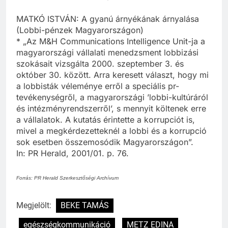
MATKÓ ISTVÁN: A gyanú árnyékának árnyalása
(Lobbi-pénzek Magyarországon)
* „Az M&H Communications Intelligence Unit-ja a
magyarországi vállalati menedzsment lobbizási
szokásait vizsgálta 2000. szeptember 3. és
október 30. között. Arra keresett választ, hogy mi
a lobbisták véleménye erről a speciális pr-
tevékenységről, a magyarországi ’lobbi-kultúráról
és intézményrendszerről’, s mennyit költenek erre
a vállalatok. A kutatás érintette a korrupciót is,
mivel a megkérdezetteknél a lobbi és a korrupció
sok esetben összemosódik Magyarországon”.
In: PR Herald, 2001/01. p. 76.
Forrás: PR Herald Szerkesztőségi Archívum
Megjelölt:
BEKE TAMÁS
egészségkommunikáció
METZ EDINA