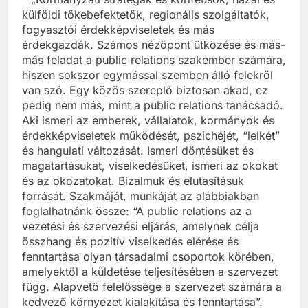
külföldi tőkebefektetők, regionális szolgáltatók,
fogyasztói érdekképviseletek és más
érdekgazdák. Számos nézőpont ütközése és más-
más feladat a public relations szakember számára,
hiszen sokszor egymással szemben álló felekről
van szó. Egy közös szereplő biztosan akad, ez
pedig nem más, mint a public relations tanácsadó.
Aki ismeri az emberek, vállalatok, kormányok és
érdekképviseletek működését, pszichéjét, “lelkét”
és hangulati változását. Ismeri döntésüket és
magatartásukat, viselkedésüket, ismeri az okokat
és az okozatokat. Bizalmuk és elutasításuk
forrását. Szakmáját, munkáját az alábbiakban
foglalhatnánk össze: “A public relations az a
vezetési és szervezési eljárás, amelynek célja
összhang és pozitív viselkedés elérése és
fenntartása olyan társadalmi csoportok körében,
amelyektől a küldetése teljesítésében a szervezet
függ. Alapvető felelőssége a szervezet számára a
kedvező környezet kialakítása és fenntartása”.