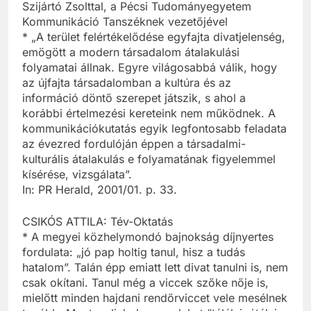
Szijártó Zsolttal, a Pécsi Tudományegyetem
Kommunikáció Tanszéknek vezetőjével
* „A terület felértékelődése egyfajta divatjelenség,
emögött a modern társadalom átalakulási
folyamatai állnak. Egyre világosabbá válik, hogy
az újfajta társadalomban a kultúra és az
információ döntő szerepet játszik, s ahol a
korábbi értelmezési kereteink nem működnek. A
kommunikációkutatás egyik legfontosabb feladata
az évezred fordulóján éppen a társadalmi-
kulturális átalakulás e folyamatának figyelemmel
kísérése, vizsgálata”.
In: PR Herald, 2001/01. p. 33.
CSIKÓS ATTILA: Tév-Oktatás
* A megyei közhelymondó bajnokság díjnyertes
fordulata: „jó pap holtig tanul, hisz a tudás
hatalom”. Talán épp emiatt lett divat tanulni is, nem
csak okítani. Tanul még a viccek szőke nője is,
mielőtt minden hajdani rendőrviccet vele mesélnek