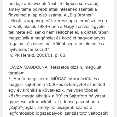
példája a televíziók ’real life’ típusú sorozatai,
amely téma bővebb áttekintésének szenteli a
figyelmet a lap első száma. A „Big Brother”-
jellegű szappanoperák keresztapja természetesen
Orwell, akinek 1984-ében a Nagy Testvér figyelő
tekintete elől senki nem rejtőzhet el; a diktatúrában
megszűnik a magánélet és közélet hagyományos
fogalma, és nincs már különbség a bizalmas és a
nyilvános tér között”.
In: PR Herald, 2001/01. p. 63.
KASZA MAGDOLNA: Tetszetős dizájn, megújult
tartalom
* „A már megszokott MÚOSZ információk és a
magyar sajtóban a 2000-es évkönyvtől számított
egy év krónikája következik, melyben többek
között megtalálhatjuk a 99’-es Sajtófotó pályázat
győzteseinek munkáit is. Újdonság azonban a
„Sajtó”-jogtár, amely az újságírók számára
legfontosabb jogszabályok ’zanzásított’ változatát