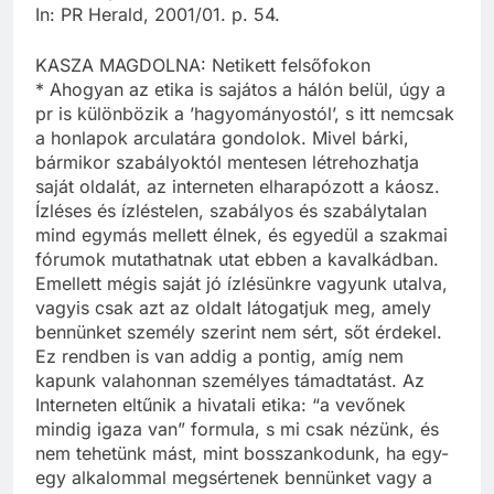
In: PR Herald, 2001/01. p. 54.
KASZA MAGDOLNA: Netikett felsőfokon
* Ahogyan az etika is sajátos a hálón belül, úgy a
pr is különbözik a ’hagyományostól’, s itt nemcsak
a honlapok arculatára gondolok. Mivel bárki,
bármikor szabályoktól mentesen létrehozhatja
saját oldalát, az interneten elharapózott a káosz.
Ízléses és ízléstelen, szabályos és szabálytalan
mind egymás mellett élnek, és egyedül a szakmai
fórumok mutathatnak utat ebben a kavalkádban.
Emellett mégis saját jó ízlésünkre vagyunk utalva,
vagyis csak azt az oldalt látogatjuk meg, amely
bennünket személy szerint nem sért, sőt érdekel.
Ez rendben is van addig a pontig, amíg nem
kapunk valahonnan személyes támadtatást. Az
Interneten eltűnik a hivatali etika: “a vevőnek
mindig igaza van” formula, s mi csak nézünk, és
nem tehetünk mást, mint bosszankodunk, ha egy-
egy alkalommal megsértenek bennünket vagy a