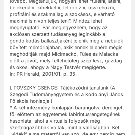
tovább. Megtanuljuk, hogyan lehet “túlélni, átélni,
belekerülni, kibekkelni, lelobbizni, összehozni,
profitálni és szakmailag a szokásos, elvárható
maximális nívón teljesíteni”. Mindez lehet
megnyugtató. Bár megjegyezném, hogy az
akciósan szerzett tudásanyag leginkább a
gondolkodás ballasztjaként jelenik meg a nebulók
bővített memóriájában, akik ennek ellenére mégis
meghódítják majd Micimackó, Füles és Malacka
előtt a jövőt, mely feltehetőleg szép lesz, gazdag
és okos, ahogy a Nagy Testvér megígérte.
In: PR Herald, 2001/01. p. 35.
LIPOVSZKY CSENGE: Tájékozódni tanulunk (A
Szegedi Tudományegyetem és a Kodolányi János
Főiskola honlapjai)
* A két intézmény honlapján barangolva derengett
föl előttem az egyetemek labirintusrengetegének
hasonlata, ahol a virtuális folyosók még
szerteágazóbbak voltak, mint a valóságban. Két
„vidéki” alma materről van szó, de egy percig nem