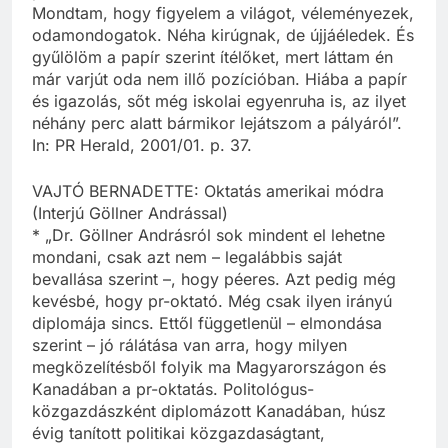
Mondtam, hogy figyelem a világot, véleményezek,
odamondogatok. Néha kirúgnak, de újjáéledek. És
gyűlölöm a papír szerint ítélőket, mert láttam én
már varjút oda nem illő pozícióban. Hiába a papír
és igazolás, sőt még iskolai egyenruha is, az ilyet
néhány perc alatt bármikor lejátszom a pályáról”.
In: PR Herald, 2001/01. p. 37.
VAJTÓ BERNADETTE: Oktatás amerikai módra
(Interjú Göllner Andrással)
* „Dr. Göllner Andrásról sok mindent el lehetne
mondani, csak azt nem – legalábbis saját
bevallása szerint –, hogy péeres. Azt pedig még
kevésbé, hogy pr-oktató. Még csak ilyen irányú
diplomája sincs. Ettől függetlenül – elmondása
szerint – jó rálátása van arra, hogy milyen
megközelítésből folyik ma Magyarországon és
Kanadában a pr-oktatás. Politológus-
közgazdászként diplomázott Kanadában, húsz
évig tanított politikai közgazdaságtant,