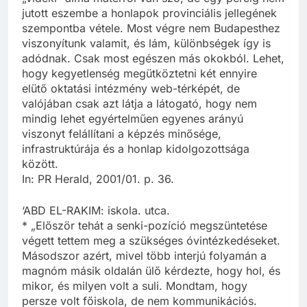
jutott eszembe a honlapok provinciális jellegének
szempontba vétele. Most végre nem Budapesthez
viszonyítunk valamit, és lám, különbségek így is
adódnak. Csak most egészen más okokból. Lehet,
hogy kegyetlenség megütköztetni két ennyire
elütő oktatási intézmény web-térképét, de
valójában csak azt látja a látogató, hogy nem
mindig lehet egyértelműen egyenes arányú
viszonyt felállítani a képzés minősége,
infrastruktúrája és a honlap kidolgozottsága
között.
In: PR Herald, 2001/01. p. 36.
‘ABD EL-RAKIM: iskola. utca.
* „Először tehát a senki-pozíció megszüntetése
végett tettem meg a szükséges óvintézkedéseket.
Másodszor azért, mivel több interjú folyamán a
magnóm másik oldalán ülő kérdezte, hogy hol, és
mikor, és milyen volt a suli. Mondtam, hogy
persze volt főiskola, de nem kommunikációs.