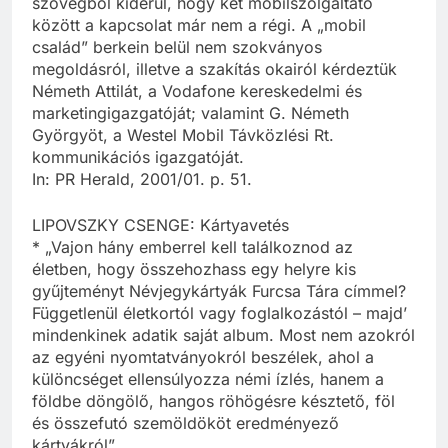
szövegből kiderül, hogy két mobilszolgáltató
között a kapcsolat már nem a régi. A „mobil
család” berkein belül nem szokványos
megoldásról, illetve a szakítás okairól kérdeztük
Németh Attilát, a Vodafone kereskedelmi és
marketingigazgatóját; valamint G. Németh
Györgyöt, a Westel Mobil Távközlési Rt.
kommunikációs igazgatóját.
In: PR Herald, 2001/01. p. 51.
LIPOVSZKY CSENGE: Kártyavetés
* „Vajon hány emberrel kell találkoznod az
életben, hogy összehozhass egy helyre kis
gyűjteményt Névjegykártyák Furcsa Tára címmel?
Függetlenül életkortól vagy foglalkozástól – majd’
mindenkinek adatik saját album. Most nem azokról
az egyéni nyomtatványokról beszélek, ahol a
különcséget ellensúlyozza némi ízlés, hanem a
földbe döngölő, hangos röhögésre késztető, föl
és összefutó szemöldököt eredményező
kártyákról”.