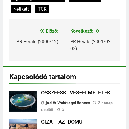
Netikett
TCR
Előző:
Következő:
Bejegyzés
navigáció
PR Herald (2000/12)
PR Herald (2001/02-
03)
Kapcsolódó tartalom
ÖSSZEESKÜVÉS−ELMÉLETEK
Judith Waldvogel-Bencze
9 hónap
ezelőtt
0
GIZA – AZ IDŐMŰ