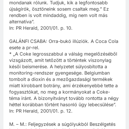
mondanak rólunk. Tudjuk, kik a legfontosabb
újságírók, ösztöneink sosem csaltak meg.” Ez
rendben is volt mindaddig, míg nem volt más
alternatíva”.
In: PR Herald, 2001/01. p. 10.
GALÁNFI CSABA: Orra-bukó illúziók. A Coca Cola
esete a pr-rel.
* „A Coke legrosszabbul a válság megelőzéséből
vizsgázott, amit tetőzött a történtek viszonylag
késői beismerése. A helyzetet súlyosbította a
monitoring-rendszer gyengesége. Belgiumban
tombolt a dioxin és a mezőgazdasági termékek
miatt kirobbant botrány, ami érzékenyebbé tette a
fogyasztókat, no meg a kormányokat a Coke-
téma iránt. A bizonyítványt tovább rontotta a négy
héttel korábban történt hasonló ügy lebecsülése”.
In: PR Herald, 2001/01. p. 12.
M. – M.: Feljegyzések a súgólyukból Beszélgetés