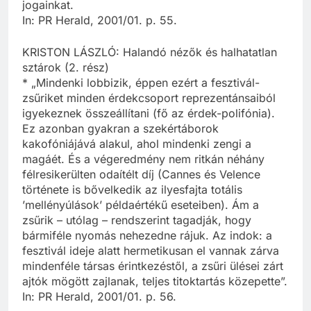
jogainkat.
In: PR Herald, 2001/01. p. 55.
KRISTON LÁSZLÓ: Halandó nézők és halhatatlan
sztárok (2. rész)
* „Mindenki lobbizik, éppen ezért a fesztivál-
zsűriket minden érdekcsoport reprezentánsaiból
igyekeznek összeállítani (fő az érdek-polifónia).
Ez azonban gyakran a szekértáborok
kakofóniájává alakul, ahol mindenki zengi a
magáét. És a végeredmény nem ritkán néhány
félresikerülten odaítélt díj (Cannes és Velence
története is bővelkedik az ilyesfajta totális
’mellényúlások’ példaértékű eseteiben). Ám a
zsűrik – utólag – rendszerint tagadják, hogy
bármiféle nyomás nehezedne rájuk. Az indok: a
fesztivál ideje alatt hermetikusan el vannak zárva
mindenféle társas érintkezéstől, a zsűri ülései zárt
ajtók mögött zajlanak, teljes titoktartás közepette”.
In: PR Herald, 2001/01. p. 56.