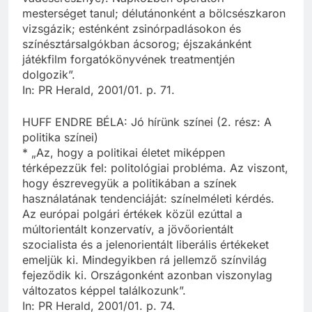
mesterséget tanul; délutánonként a bölcsészkaron
vizsgázik; esténként zsinórpadlásokon és
színésztársalgókban ácsorog; éjszakánként
játékfilm forgatókönyvének treatmentjén
dolgozik”.
In: PR Herald, 2001/01. p. 71.
HUFF ENDRE BÉLA: Jó hírünk színei (2. rész: A
politika színei)
* „Az, hogy a politikai életet miképpen
térképezzük fel: politológiai probléma. Az viszont,
hogy észrevegyük a politikában a színek
használatának tendenciáját: színelméleti kérdés.
Az európai polgári értékek közül ezúttal a
múltorientált konzervatív, a jövőorientált
szocialista és a jelenorientált liberális értékeket
emeljük ki. Mindegyikben rá jellemző színvilág
fejeződik ki. Országonként azonban viszonylag
változatos képpel találkozunk”.
In: PR Herald, 2001/01. p. 74.