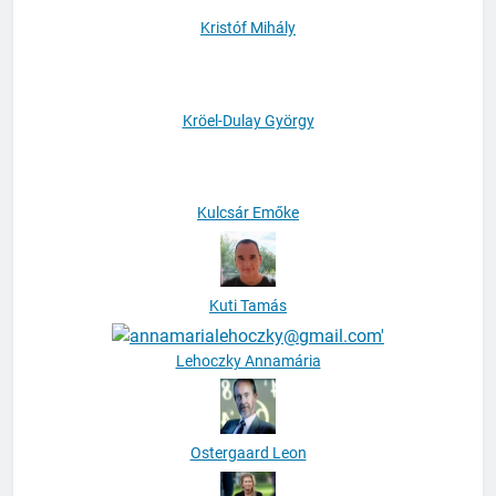
Kristóf Mihály
Kröel-Dulay György
Kulcsár Emőke
Kuti Tamás
Lehoczky Annamária
Ostergaard Leon