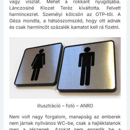
Akkor azt mondták, vagy kiváltja a vállalkozóit,
vagy viszlát. Mehet a rokkant nyugdíjába.
Lánczosiné Klozet Teréz kiváltotta. Felvett
harmincezret. Személyi kölcsön az OTP–től. A
Géza mondta, a hátsószomszéd, hogy ott adnak
és csak harmincöt százalék kamatot kell rá fizetni.
illusztráció – fotó – ANRO
Nem volt nagy forgalom, manapság az emberek
nem járnak nyilvános WC–be, csak a hajléktalanok