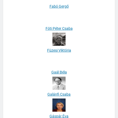
Fabó Gergő
Fóti Péter Csaba
Füzesi Viktória
Gaál Béla
Galánfi Csaba