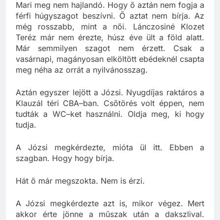
azt mondták, ahhoz a Marit kéne a férfiba tenni, a
Mari meg nem hajlandó. Hogy ő aztán nem fogja a
férfi húgyszagot beszívni. Ő aztat nem bírja. Az
még rosszabb, mint a női. Lánczosiné Klozet
Teréz már nem érezte, húsz éve ült a föld alatt.
Már semmilyen szagot nem érzett. Csak a
vasárnapi, magányosan elköltött ebédeknél csapta
meg néha az orrát a nyilvánosszag.
Aztán egyszer lejött a Józsi. Nyugdíjas raktáros a
Klauzál téri CBA–ban. Csőtörés volt éppen, nem
tudták a WC–ket használni. Oldja meg, ki hogy
tudja.
A Józsi megkérdezte, mióta ül itt. Ebben a
szagban. Hogy hogy bírja.
Hát ő már megszokta. Nem is érzi.
A Józsi megkérdezte azt is, mikor végez. Mert