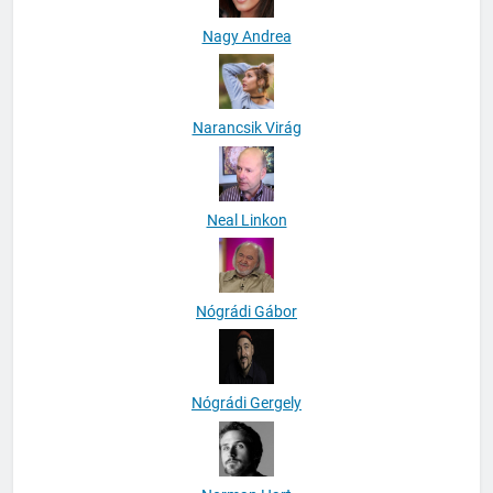
Nagy Andrea
Narancsik Virág
Neal Linkon
Nógrádi Gábor
Nógrádi Gergely