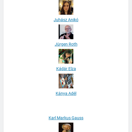
Judith Waldvogel-Bencze
Juhász Anikó
Jürgen Roth
Kádár Elza
Kánya Adél
Karl Markus Gauss