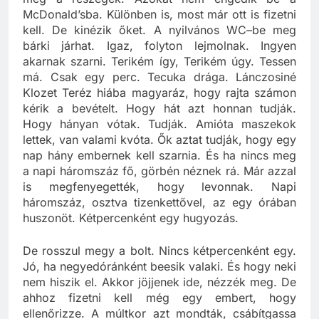
meg a részegek. Azokat nem engedik be a
McDonald’sba. Különben is, most már ott is fizetni
kell. De kinézik őket. A nyilvános WC–be meg
bárki járhat. Igaz, folyton lejmolnak. Ingyen
akarnak szarni. Terikém így, Terikém úgy. Tessen
má. Csak egy perc. Tecuka drága. Lánczosiné
Klozet Teréz hiába magyaráz, hogy rajta számon
kérik a bevételt. Hogy hát azt honnan tudják.
Hogy hányan vótak. Tudják. Amióta maszekok
lettek, van valami kvóta. Ők aztat tudják, hogy egy
nap hány embernek kell szarnia. És ha nincs meg
a napi háromszáz fő, görbén néznek rá. Már azzal
is megfenyegették, hogy levonnak. Napi
háromszáz, osztva tizenkettővel, az egy órában
huszonöt. Kétpercenként egy hugyozás.
De rosszul megy a bolt. Nincs kétpercenként egy.
Jó, ha negyedóránként beesik valaki. És hogy neki
nem hiszik el. Akkor jöjjenek ide, nézzék meg. De
ahhoz fizetni kell még egy embert, hogy