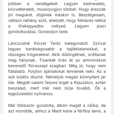
ellenőrizze. A múltkor azt mondták, csábítgassa
jobban a vendégeket. Legyen kedvesebb,
közvetlenebb, mosolyogjon többet. Hogy érezzék
jól magukat. Jöjjenek máskor is. Beszélgessen,
váltson néhány szót, ahelyett, hogy felnézés nélkül
a Kiskegyedbe mélyed. Legyen piaci
gondolkodású. Gondoljon bele.
Lánczosiné Klozet Teréz belegondolt. Szóval
legyen barátságosabb a hajléktalanokkal, a
részeges trógerekkel. Akik dülöngélnek, ordítanak
meg hánynak. Tizenkét órán át az ammóniával
keveredő flóraszept szagban. Még jó, hogy nem
fiatalabb. Folyton ajánlatokat tennének neki. Az a
sok büdös disznó. Némelyik magán könnyíteni jár
ide. Meglát valami feszes bigét a Klauzálon, aztán
beszalad, mert már nem bírja tovább. Ők a
legközelebbi nyilvános.
Már többször gondolta, átkéri magát a nőibe, de