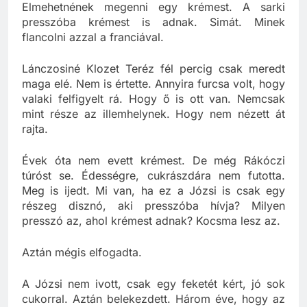
akkor érte jönne a műszak után a dakszlival.
Elmehetnének megenni egy krémest. A sarki
presszóba krémest is adnak. Simát. Minek
flancolni azzal a franciával.
Lánczosiné Klozet Teréz fél percig csak meredt
maga elé. Nem is értette. Annyira furcsa volt, hogy
valaki felfigyelt rá. Hogy ő is ott van. Nemcsak
mint része az illemhelynek. Hogy nem nézett át
rajta.
Évek óta nem evett krémest. De még Rákóczi
túróst se. Édességre, cukrászdára nem futotta.
Meg is ijedt. Mi van, ha ez a Józsi is csak egy
részeg disznó, aki presszóba hívja? Milyen
presszó az, ahol krémest adnak? Kocsma lesz az.
Aztán mégis elfogadta.
A Józsi nem ivott, csak egy feketét kért, jó sok