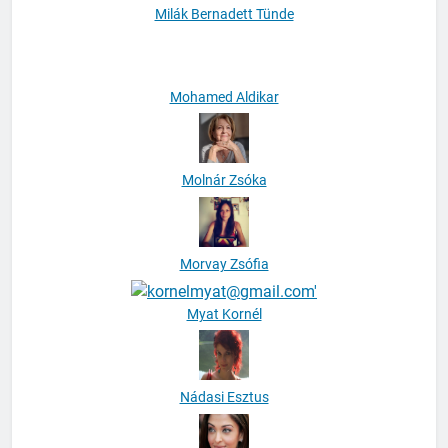
Milák Bernadett Tünde
Mohamed Aldikar
Molnár Zsóka
Morvay Zsófia
Myat Kornél
Nádasi Esztus