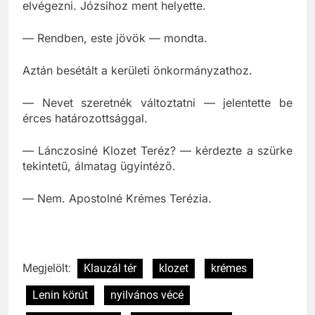
nyilvános zárva volt, senki nem tudta a dolgát
elvégezni. Józsihoz ment helyette.
— Rendben, este jövök — mondta.
Aztán besétált a kerületi önkormányzathoz.
— Nevet szeretnék változtatni — jelentette be
érces határozottsággal.
— Lánczosiné Klozet Teréz? — kérdezte a szürke
tekintetű, álmatag ügyintéző.
— Nem. Apostolné Krémes Terézia.
Megjelölt:
Klauzál tér
klozet
krémes
Lenin körút
nyilvános vécé