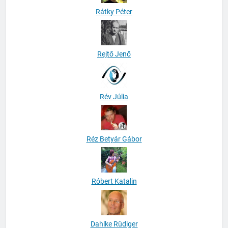
Rátky Péter
Rejtő Jenő
Rév Júlia
Réz Betyár Gábor
Róbert Katalin