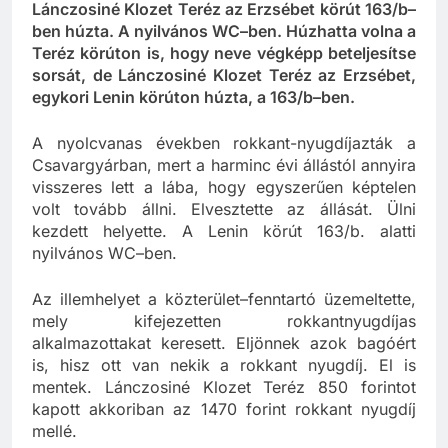
Lánczosiné Klozet Teréz az Erzsébet körút 163/b–
ben húzta. A nyilvános WC–ben. Húzhatta volna a
Teréz körúton is, hogy neve végképp beteljesítse
sorsát, de Lánczosiné Klozet Teréz az Erzsébet,
egykori Lenin körúton húzta, a 163/b–ben.
A nyolcvanas években rokkant-nyugdíjazták a
Csavargyárban, mert a harminc évi állástól annyira
visszeres lett a lába, hogy egyszerűen képtelen
volt tovább állni. Elvesztette az állását. Ülni
kezdett helyette. A Lenin körút 163/b. alatti
nyilvános WC–ben.
Az illemhelyet a közterület–fenntartó üzemeltette,
mely kifejezetten rokkantnyugdíjas
alkalmazottakat keresett. Eljönnek azok bagóért
is, hisz ott van nekik a rokkant nyugdíj. El is
mentek. Lánczosiné Klozet Teréz 850 forintot
kapott akkoriban az 1470 forint rokkant nyugdíj