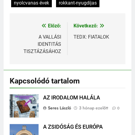
nyolcvanas évek
rokkant-nyugdíjas
Előző:
Következő:
Bejegyzés
navigáció
A VALLÁSI
TEDX: FIATALOK
IDENTITÁS
TISZTÁZÁSÁHOZ
Kapcsolódó tartalom
AZ IRODALOM HALÁLA
Seres László
3 hónap ezelőtt
0
A ZSIDÓSÁG ÉS EURÓPA