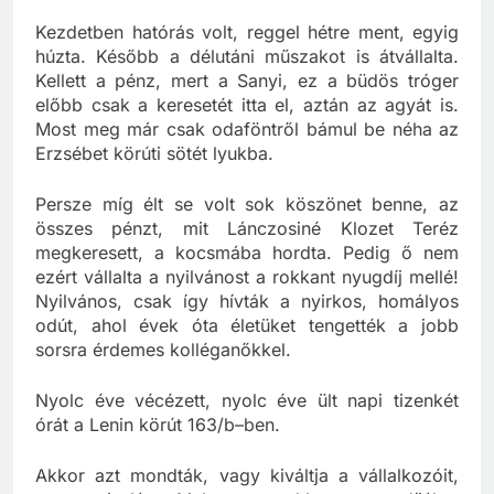
mellé.
Kezdetben hatórás volt, reggel hétre ment, egyig
húzta. Később a délutáni műszakot is átvállalta.
Kellett a pénz, mert a Sanyi, ez a büdös tróger
előbb csak a keresetét itta el, aztán az agyát is.
Most meg már csak odaföntről bámul be néha az
Erzsébet körúti sötét lyukba.
Persze míg élt se volt sok köszönet benne, az
összes pénzt, mit Lánczosiné Klozet Teréz
megkeresett, a kocsmába hordta. Pedig ő nem
ezért vállalta a nyilvánost a rokkant nyugdíj mellé!
Nyilvános, csak így hívták a nyirkos, homályos
odút, ahol évek óta életüket tengették a jobb
sorsra érdemes kolléganőkkel.
Nyolc éve vécézett, nyolc éve ült napi tizenkét
órát a Lenin körút 163/b–ben.