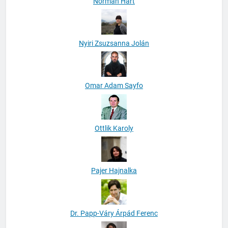
Norman Hart
Nyiri Zsuzsanna Jolán
Omar Adam Sayfo
Ottlik Karoly
Pajer Hajnalka
Dr. Papp-Váry Árpád Ferenc