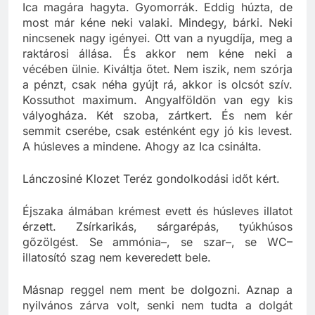
cukorral. Aztán belekezdett. Három éve, hogy az
Ica magára hagyta. Gyomorrák. Eddig húzta, de
most már kéne neki valaki. Mindegy, bárki. Neki
nincsenek nagy igényei. Ott van a nyugdíja, meg a
raktárosi állása. És akkor nem kéne neki a
vécében ülnie. Kiváltja őtet. Nem iszik, nem szórja
a pénzt, csak néha gyújt rá, akkor is olcsót szív.
Kossuthot maximum. Angyalföldön van egy kis
vályogháza. Két szoba, zártkert. És nem kér
semmit cserébe, csak esténként egy jó kis levest.
A húsleves a mindene. Ahogy az Ica csinálta.
Lánczosiné Klozet Teréz gondolkodási időt kért.
Éjszaka álmában krémest evett és húsleves illatot
érzett. Zsírkarikás, sárgarépás, tyúkhúsos
gőzölgést. Se ammónia–, se szar–, se WC–
illatosító szag nem keveredett bele.
Másnap reggel nem ment be dolgozni. Aznap a