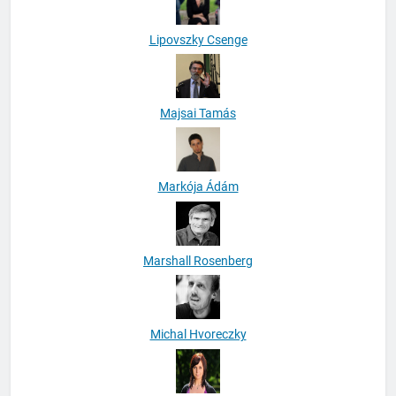
Lipovszky Csenge
Majsai Tamás
Markója Ádám
Marshall Rosenberg
Michal Hvoreczky