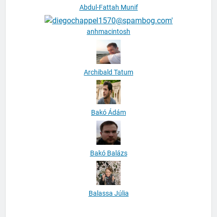
Abdul-Fattah Munif
anhmacintosh
Archibald Tatum
Bakó Ádám
Bakó Balázs
Balassa Júlia