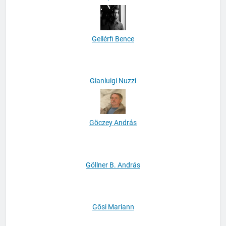
Gáspár Éva
Gellérfi Bence
Gianluigi Nuzzi
Göczey András
Göllner B. András
Gősi Mariann