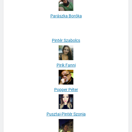
Parászka Boróka
Pintér Szabolcs
Pirik Fanni
Popper Péter
Pusztai-Pintér Szonja