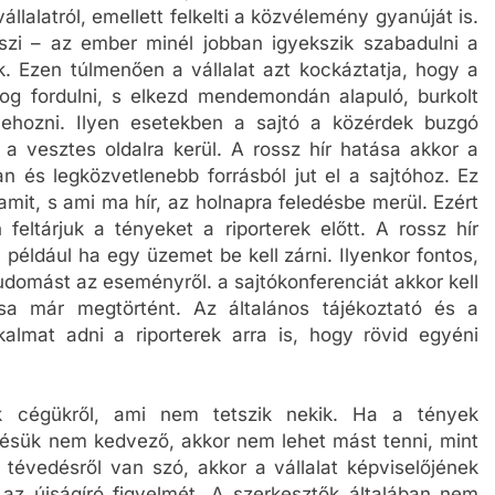
állalatról, emellett felkelti a közvélemény gyanúját is.
szi – az ember minél jobban igyekszik szabadulni a
k. Ezen túlmenően a vállalat azt kockáztatja, hogy a
og fordulni, s elkezd mendemondán alapuló, burkolt
lehozni. Ilyen esetekben a sajtó a közérdek buzgó
g a vesztes oldalra kerül. A rossz hír hatása akkor a
n és legközvetlenebb forrásból jut el a sajtóhoz. Ez
amit, s ami ma hír, az holnapra feledésbe merül. Ezért
feltárjuk a tényeket a riporterek előtt. A rossz hír
 például ha egy üzemet be kell zárni. Ilyenkor fontos,
udomást az eseményről. a sajtókonferenciát akkor kell
ása már megtörtént. Az általános tájékoztató és a
kalmat adni a riporterek arra is, hogy rövid egyéni
ak cégükről, ami nem tetszik nekik. Ha a tények
ésük nem kedvező, akkor nem lehet mást tenni, mint
tévedésről van szó, akkor a vállalat képviselőjének