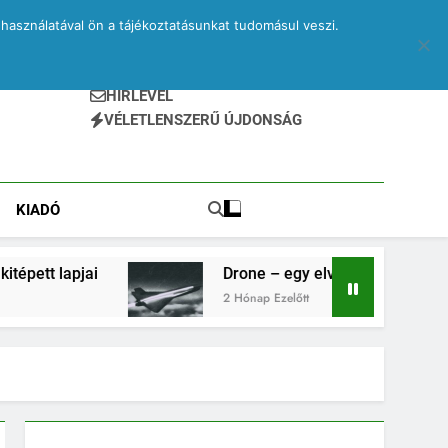
használatával ön a tájékoztatásunkat tudomásul veszi.
HÍRLEVÉL
VÉLETLENSZERŰ ÚJDONSÁG
KIADÓ
Drone – egy elveszett jegyzetfüzet kitépett lapjai
2 Hónap Ezelőtt