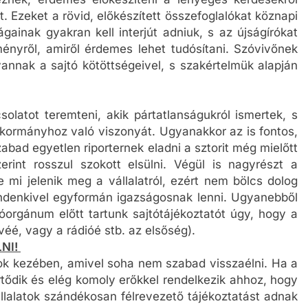
eznek, érdemes előkészíteni a lényeges kérdésekről
. Ezeket a rövid, előkészített összefoglalókat köznapi
gainak gyakran kell interjút adniuk, s az újságírókat
eményről, amiről érdemes lehet tudósítani. Szóvivőnek
 vannak a sajtó kötöttségeivel, s szakértelmük alapján
csolatot teremteni, akik pártatlanságukról ismertek, s
 kormányhoz való viszonyát. Ugyanakkor az is fontos,
bad egyetlen riporternek eladni a sztorit még mielőtt
rint rosszul szokott elsülni. Végül is nagyrészt a
ve mi jelenik meg a vállalatról, ezért nem bölcs dolog
mindenkivel egyformán igazságosnak lenni. Ugyanebből
orgánum előtt tartunk sajtótájékoztatót úgy, hogy a
évéé, vagy a rádióé stb. az elsőség).
NI!
atok kezében, amivel soha nem szabad visszaélni. Ha a
rtődik és elég komoly erőkkel rendelkezik ahhoz, hogy
llalatok szándékosan félrevezető tájékoztatást adnak