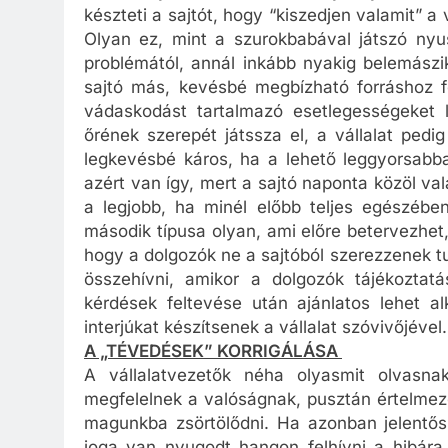
készteti a sajtót, hogy “kiszedjen valamit” a v
Olyan ez, mint a szurokbabával játszó nyu
problémától, annál inkább nyakig belemászi
sajtó más, kevésbé megbízható forráshoz f
vádaskodást tartalmazó esetlegességeket 
őrének szerepét játssza el, a vállalat pedi
legkevésbé káros, ha a lehető leggyorsabba
azért van így, mert a sajtó naponta közöl val
a legjobb, ha minél előbb teljes egészében 
második típusa olyan, ami előre betervezhet,
hogy a dolgozók ne a sajtóból szerezzenek t
összehívni, amikor a dolgozók tájékoztat
kérdések feltevése után ajánlatos lehet al
interjúkat készítsenek a vállalat szóvivőjével.
A „TÉVEDÉSEK” KORRIGÁLÁSA
A vállalatvezetők néha olyasmit olvasn
megfelelnek a valóságnak, pusztán értelmez
magunkba zsörtölődni. Ha azonban jelentős 