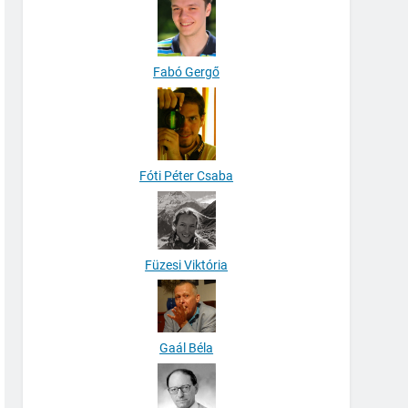
Fabó Gergő
Fóti Péter Csaba
Füzesi Viktória
Gaál Béla