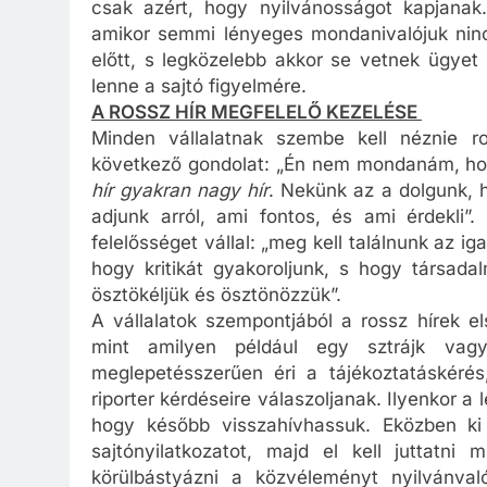
csak azért, hogy nyilvánosságot kapjanak.
amikor semmi lényeges mondanivalójuk nincs.
előtt, s legközelebb akkor se vetnek ügyet
lenne a sajtó figyelmére.
A ROSSZ HÍR MEGFELELŐ KEZELÉSE
Minden vállalatnak szembe kell néznie ro
következő gondolat: „Én nem mondanám, hogy
hír gyakran nagy hír
. Nekünk az a dolgunk, 
adjunk arról, ami fontos, és ami érdekli”.
felelősséget vállal: „meg kell találnunk az i
hogy kritikát gyakoroljunk, s hogy társada
ösztökéljük és ösztönözzük”.
A vállalatok szempontjából a rossz hírek e
mint amilyen például egy sztrájk vagy 
meglepetésszerűen éri a tájékoztatáskérés
riporter kérdéseire válaszoljanak. Ilyenkor a
hogy később visszahívhassuk. Eközben ki ke
sajtónyilatkozatot, majd el kell juttatni
körülbástyázni a közvéleményt nyilvánval