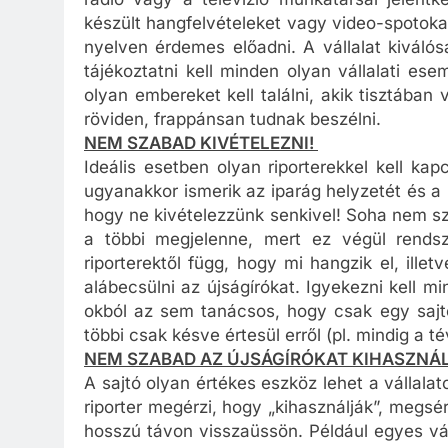
rádió vagy a televízió munkatársai jelentk
készült hangfelvételeket vagy video-spotokat
nyelven érdemes előadni. A vállalat kiválósá
tájékoztatni kell minden olyan vállalati es
olyan embereket kell találni, akik tisztában
röviden, frappánsan tudnak beszélni.
NEM SZABAD KIVÉTELEZNI!
Ideális esetben olyan riporterekkel kell kap
ugyanakkor ismerik az iparág helyzetét és a
hogy ne kivételezzünk senkivel! Soha nem sza
a többi megjelenne, mert ez végül rendsze
riporterektől függ, hogy mi hangzik el, illet
alábecsülni az újságírókat. Igyekezni kell 
okból az sem tanácsos, hogy csak egy sajtó
többi csak késve értesül erről (pl. mindig a t
NEM SZABAD AZ ÚJSÁGÍRÓKAT KIHASZNÁL
A sajtó olyan értékes eszköz lehet a vállal
riporter megérzi, hogy „kihasználják”, megsé
hosszú távon visszaüssön. Például egyes vá