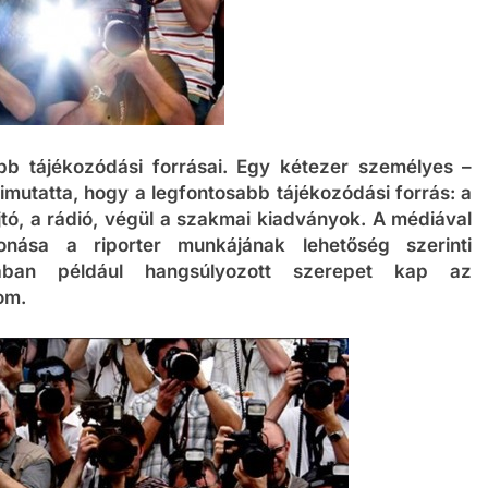
b tájékozódási forrásai. Egy kétezer személyes –
kimutatta, hogy a legfontosabb tájékozódási forrás: a
jtó, a rádió, végül a szakmai kiadványok. A médiával
onása a riporter munkájának lehetőség szerinti
jában például hangsúlyozott szerepet kap az
lom.