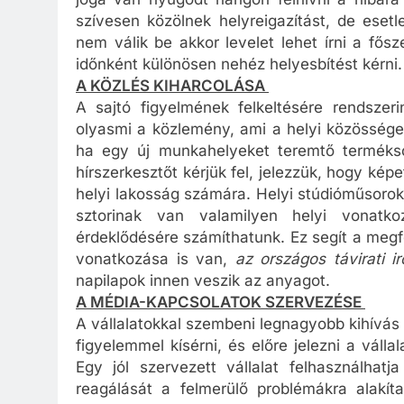
joga van nyugodt hangon felhívni a hibára 
szívesen közölnek helyreigazítást, de esetl
nem válik be akkor levelet lehet írni a fősz
időnként különösen nehéz helyesbítést kérni.
A KÖZLÉS KIHARCOLÁSA
A sajtó figyelmének felkeltésére rendsze
olyasmi a közlemény, ami a helyi közösséget 
ha egy új munkahelyeket teremtő termékso
hírszerkesztőt kérjük fel, jelezzük, hogy kép
helyi lakosság számára. Helyi stúdióműsorok
sztorinak van valamilyen helyi vonat
érdeklődésére számíthatunk. Ez segít a megf
vonatkozása is van,
az országos távirati i
napilapok innen veszik az anyagot.
A MÉDIA-KAPCSOLATOK SZERVEZÉSE
A vállalatokkal szembeni legnagyobb kihívás
figyelemmel kísérni, és előre jelezni a vállal
Egy jól szervezett vállalat felhasználha
reagálását a felmerülő problémákra alakít