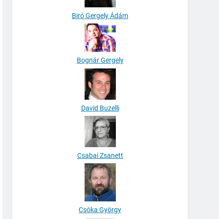
Biró Gergely Ádám
Bognár Gergely
David Buzelli
Csabai Zsanett
Csóka György