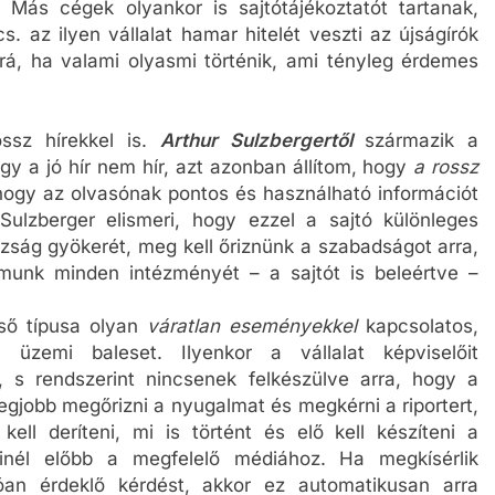
 Más cégek olyankor is sajtótájékoztatót tartanak,
 az ilyen vállalat hamar hitelét veszti az újságírók
 rá, ha valami olyasmi történik, ami tényleg érdemes
ssz hírekkel is.
Arthur Sulzbergertől
származik a
 a jó hír nem hír, azt azonban állítom, hogy
a rossz
hogy az olvasónak pontos és használható információt
 Sulzberger elismeri, hogy ezzel a sajtó különleges
gazság gyökerét, meg kell őriznünk a szabadságot arra,
lmunk minden intézményét – a sajtót is beleértve –
lső típusa olyan
váratlan eseményekkel
kapcsolatos,
üzemi baleset. Ilyenkor a vállalat képviselőit
, s rendszerint nincsenek felkészülve arra, hogy a
 legjobb megőrizni a nyugalmat és megkérni a riportert,
ll deríteni, mi is történt és elő kell készíteni a
 minél előbb a megfelelő médiához. Ha megkísérlik
óan érdeklő kérdést, akkor ez automatikusan arra