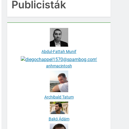
Publicisták
Abdul-Fattah Munif
anhmacintosh
Archibald Tatum
Bakó Ádám