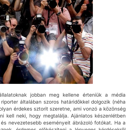
llalatoknak jobban meg kellene érteniük a média
iporter általában szoros határidőkkel dolgozik (néha
s olyan érdekes sztorit szeretne, ami vonzó a közönség
i kell neki, hogy megtalálja. Ajánlatos készenlétben
eit és nevezetesebb eseményeit ábrázoló fotókat. Ha a