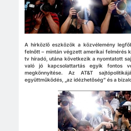
A hírközlő eszközök a közvélemény legfőb
felnőtt – mintán végzett amerikai felmérés 
tv híradó, utána következik a nyomtatott sa
való jó kapcsolattartás egyik fontos v
megkönnyítése. Az AT&T sajtópolitiká
együttműködés, „az idézhetőség” és a biza