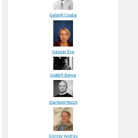
Galánfi Csaba
Gáspár Éva
Gellérfi Bence
Gianluigi Nuzzi
Göczey András