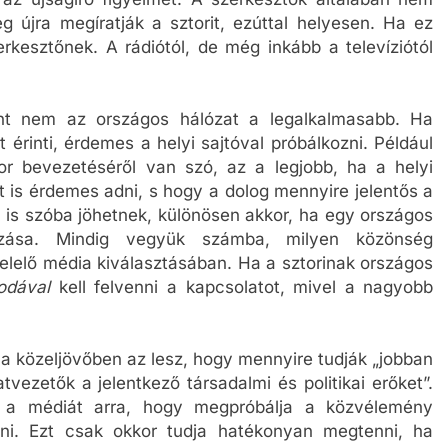
az újságíró figyelmét. A szerkesztők általában nem
eg újra megíratják a sztorit, ezúttal helyesen. Ha ez
erkesztőnek. A rádiótól, de még inkább a televíziótól
rint nem az országos hálózat a legalkalmasabb. Ha
érinti, érdemes a helyi sajtóval próbálkozni. Például
r bevezetéséről van szó, az a legjobb, ha a helyi
et is érdemes adni, s hogy a dolog mennyire jelentős a
 is szóba jöhetnek, különösen akkor, ha egy országos
kozása. Mindig vegyük számba, milyen közönség
elelő média kiválasztásában. Ha a sztorinak országos
rodával
kell felvenni a kapcsolatot, mivel a nagyobb
 a közeljövőben az lesz, hogy mennyire tudják „jobban
atvezetők a jelentkező társadalmi és politikai erőket”.
tja a médiát arra, hogy megpróbálja a közvélemény
ani. Ezt csak okkor tudja hatékonyan megtenni, ha