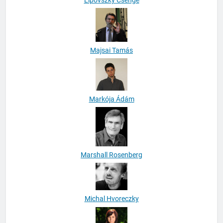
Lipovszky Csenge
Majsai Tamás
Markója Ádám
Marshall Rosenberg
Michal Hvoreczky