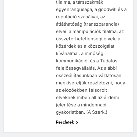
az őszinteség, a korrupció
tilalma, a társszakmák
egyenrangúsága, a goodwill és a
reputáció szabályai, az
átláthatóság (transzparencia)
elvei, a manipulációk tilalma, az
összeférhetetlenségi elvek, a
közérdek és a közszolgálat
kívánalmai, a minőségi
kommunikáció, és a Tudatos
felelősségvállalás. Az alábbi
összeállításunkban vázlatosan
megkíséreljük részletezni, hogy
az előzőekben felsorolt
elveknek miben áll az érdemi
jelentése a mindennapi
gyakorlatban. (A Szerk.)
Részletek