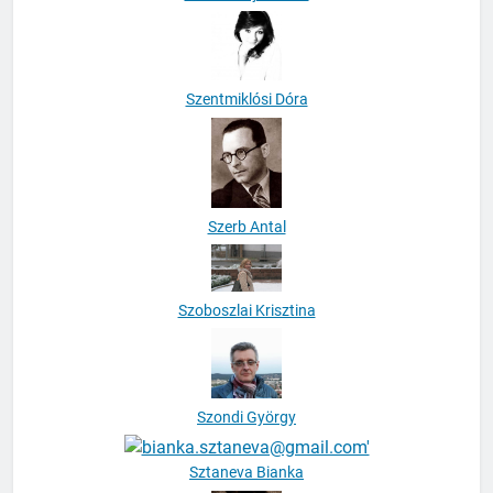
Szentiványi Gábor
Szentmiklósi Dóra
Szerb Antal
Szoboszlai Krisztina
Szondi György
Sztaneva Bianka