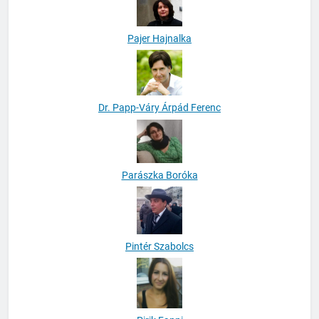
Pajer Hajnalka
Dr. Papp-Váry Árpád Ferenc
Parászka Boróka
Pintér Szabolcs