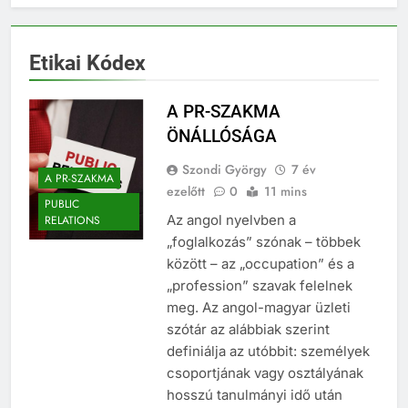
Etikai Kódex
A PR-SZAKMA
ÖNÁLLÓSÁGA
Szondi György
7 év
A PR-SZAKMA
ezelőtt
0
11 mins
PUBLIC
Az angol nyelvben a
RELATIONS
„foglalkozás” szónak – többek
között – az „occupation” és a
„profession” szavak felelnek
meg. Az angol-magyar üzleti
szótár az alábbiak szerint
definiálja az utóbbit: személyek
csoportjának vagy osztályának