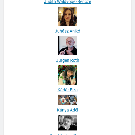
Judith Waldvogel-Bencze
Juhász Anikó
Jürgen Roth
Kádár Elza
Kánya Adél