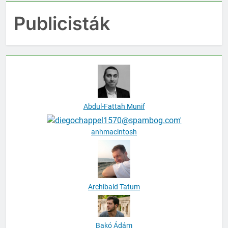
Publicisták
Abdul-Fattah Munif
anhmacintosh
Archibald Tatum