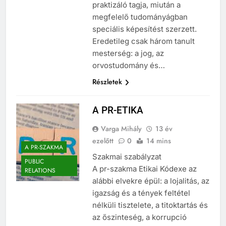
hosszú tanulmányi idő után
praktizáló tagja, miután a
megfelelő tudományágban
speciális képesítést szerzett.
Eredetileg csak három tanult
mesterség: a jog, az
orvostudomány és…
Részletek
A PR-ETIKA
Varga Mihály
13 év
ezelőtt
0
14 mins
A PR-SZAKMA
Szakmai szabályzat
PUBLIC
A pr-szakma Etikai Kódexe az
RELATIONS
alábbi elvekre épül: a lojalitás, az
igazság és a tények feltétel
nélküli tisztelete, a titoktartás és