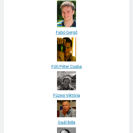
Fábián Kristóf
Fabó Gergő
Fóti Péter Csaba
Füzesi Viktória
Gaál Béla