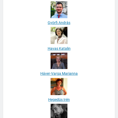
Györe Gabriella
Györfi András
Havas Katalin
Háver-Varga Marianna
Hegedüs Irén