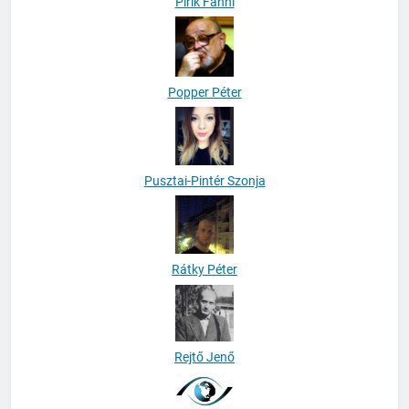
Pirik Fanni
Popper Péter
Pusztai-Pintér Szonja
Rátky Péter
Rejtő Jenő