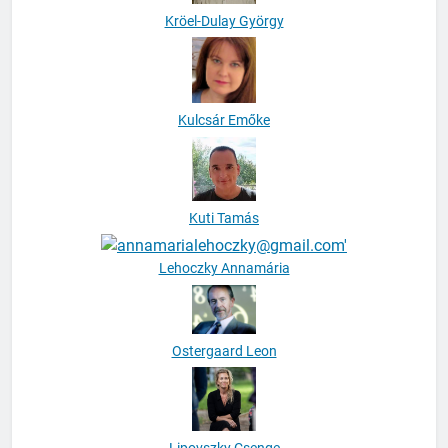
Kröel-Dulay György
Kulcsár Emőke
Kuti Tamás
Lehoczky Annamária
Ostergaard Leon