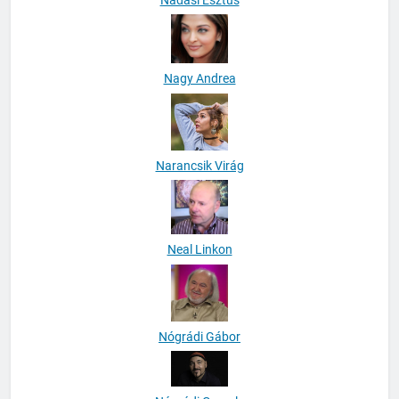
Nádasi Esztus
Nagy Andrea
Narancsik Virág
Neal Linkon
Nógrádi Gábor