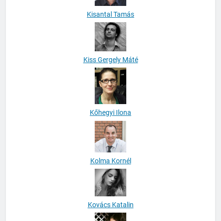
Kisantal Tamás
Kiss Gergely Máté
Kőhegyi Ilona
Kolma Kornél
Kovács Katalin