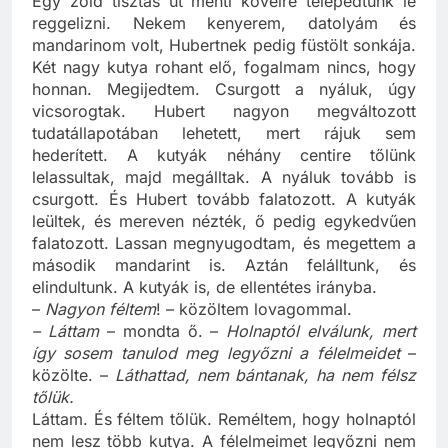
Egy zöld tisztás út menti köveire telepedtünk le
reggelizni. Nekem kenyerem, datolyám és
mandarinom volt, Hubertnek pedig füstölt sonkája.
Két nagy kutya rohant elő, fogalmam nincs, hogy
honnan. Megijedtem. Csurgott a nyáluk, úgy
vicsorogtak. Hubert nagyon megváltozott
tudatállapotában lehetett, mert rájuk sem
hederített. A kutyák néhány centire tőlünk
lelassultak, majd megálltak. A nyáluk tovább is
csurgott. És Hubert tovább falatozott. A kutyák
leültek, és mereven nézték, ő pedig egykedvűen
falatozott. Lassan megnyugodtam, és megettem a
második mandarint is. Aztán felálltunk, és
elindultunk. A kutyák is, de ellentétes irányba.
–
Nagyon féltem
! – közöltem lovagommal.
– Láttam
– mondta ő. –
Holnaptól elválunk, mert
így sosem tanulod meg legyőzni a félelmeidet
–
közölte. –
Láthattad, nem bántanak, ha nem félsz
tőlük.
Láttam. És féltem tőlük. Reméltem, hogy holnaptól