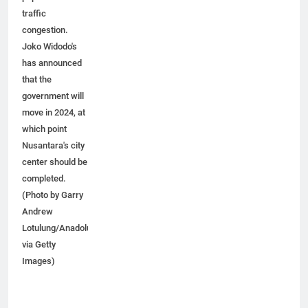
population and
traffic
congestion.
Joko Widodo's
has announced
that the
government will
move in 2024, at
which point
Nusantara's city
center should be
completed.
(Photo by Garry
Andrew
Lotulung/Anadolu
via Getty
Images)