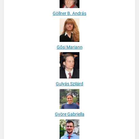
Göllner B. András
Gősi Mariann
Gulyás Szilárd
Györe Gabriella