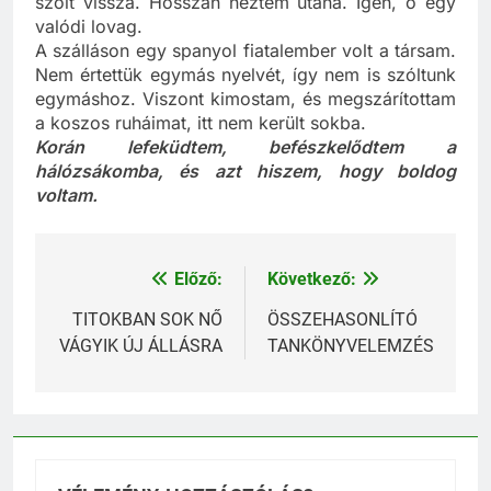
szólt vissza. Hosszan néztem utána. Igen, ő egy
valódi lovag.
A szálláson egy spanyol fiatalember volt a társam.
Nem értettük egymás nyelvét, így nem is szóltunk
egymáshoz. Viszont kimostam, és megszárítottam
a koszos ruháimat, itt nem került sokba.
Korán lefeküdtem, befészkelődtem a
hálózsákomba, és azt hiszem, hogy boldog
voltam.
Előző:
Következő:
Bejegyzés
navigáció
TITOKBAN SOK NŐ
ÖSSZEHASONLÍTÓ
VÁGYIK ÚJ ÁLLÁSRA
TANKÖNYVELEMZÉS