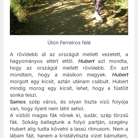
Úton Ferreiros felé
A rövidebb út az országút mellett vezetett, a
hagyományos eltért ettől.
Hubert
azt mondta,
hogy az országút mellett rövidebb. Én azt
mondtam, hogy a másikon megyek.
Hubert
morgott egy kicsit, aztán utánam csábult. Hubert
mindig morog egy kicsit, lehet, hogy a füstölt
sonka teszi.
Samos
szép város, és olyan tiszta vizű folyója
van, hogy ilyent nem látni sehol.
A vízből magas fák nőnek ki, sudár, szép törzsű
fák. Sokáig ballagtunk a folyó partján, szegény
Hubert alig tudta követni a lassú ritmusom. Nem a