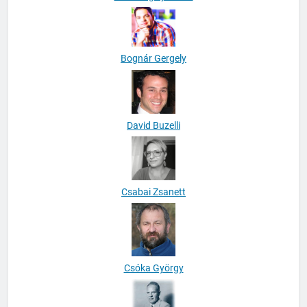
Biró Gergely Ádám
Bognár Gergely
David Buzelli
Csabai Zsanett
Csóka György