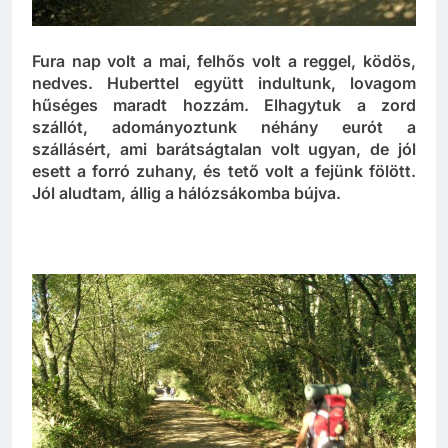
Fura nap volt a mai, felhős volt a reggel, ködös,
nedves. Huberttel együtt indultunk, lovagom
hűséges maradt hozzám. Elhagytuk a zord
szállót, adományoztunk néhány eurót a
szállásért, ami barátságtalan volt ugyan, de jól
esett a forró zuhany, és tető volt a fejünk fölött.
Jól aludtam, állig a hálózsákomba bújva.