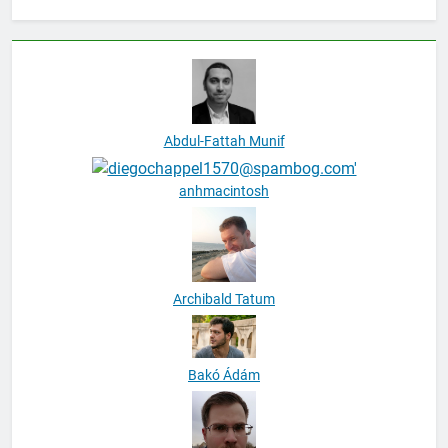
Abdul-Fattah Munif
anhmacintosh
Archibald Tatum
Bakó Ádám