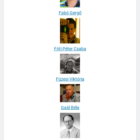
Fabó Gergő
Fóti Péter Csaba
Füzesi Viktória
Gaál Béla