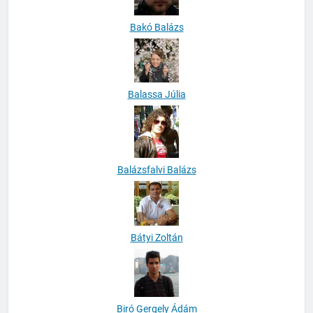
Bakó Balázs
Balassa Júlia
Balázsfalvi Balázs
Bátyi Zoltán