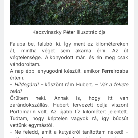
Kaczvinszky Péter illusztrációja
Faluba be, faluból ki. Így ment ez kilométereken
át, mintha véget sem akarna érni. Az út
végtelensége. Alkonyodott már, és én meg csak
vándoroltam.
A nap épp lenyugodni készült, amikor
Ferreiros
ba
értem.
–
Hildegárd! –
köszönt rám Hubert. –
Vár a fekete
teád!
Örültem neki. Annak is, hogy itt van
zarándokszállás. Hubert tervezett célja viszont
Portomarin volt. Az újabb tíz kilométert jelentett.
Tudtam, hogy képtelen vagyok rá, így búcsút
vettünk egymástól.
– Ne feledd, amit a kutyákról tanítottam neked! –