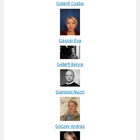
Galánfi Csaba
Gáspár Éva
Gellérfi Bence
Gianluigi Nuzzi
Göczey András