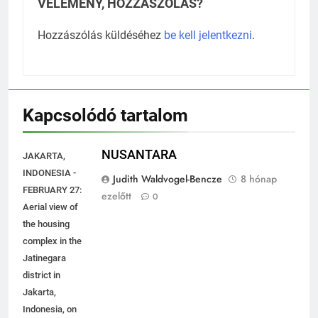
VÉLEMÉNY, HOZZÁSZÓLÁS?
Hozzászólás küldéséhez
be kell jelentkezni
.
Kapcsolódó tartalom
NUSANTARA
JAKARTA,
INDONESIA -
Judith Waldvogel-Bencze
8 hónap
FEBRUARY 27:
ezelőtt
0
Aerial view of
the housing
complex in the
Jatinegara
district in
Jakarta,