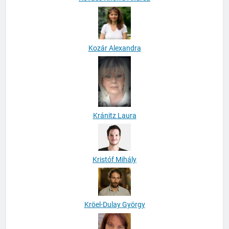
Kovács Rhewa Andrea
Kozár Alexandra
Kránitz Laura
Kristóf Mihály
Kröel-Dulay György