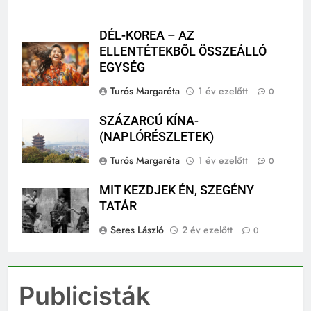
DÉL-KOREA – AZ
ELLENTÉTEKBŐL ÖSSZEÁLLÓ
EGYSÉG
Turós Margaréta
1 év ezelőtt
0
SZÁZARCÚ KÍNA-
(NAPLÓRÉSZLETEK)
Turós Margaréta
1 év ezelőtt
0
MIT KEZDJEK ÉN, SZEGÉNY
TATÁR
Seres László
2 év ezelőtt
0
Publicisták