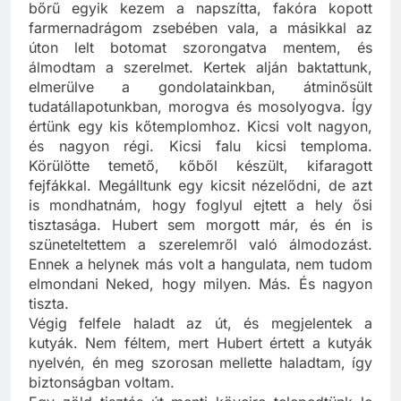
megvalósult vágyamnak: feketére égett, kiszáradt
bőrű egyik kezem a napszítta, fakóra kopott
farmernadrágom zsebében vala, a másikkal az
úton lelt botomat szorongatva mentem, és
álmodtam a szerelmet. Kertek alján baktattunk,
elmerülve a gondolatainkban, átminősült
tudatállapotunkban, morogva és mosolyogva. Így
értünk egy kis kőtemplomhoz. Kicsi volt nagyon,
és nagyon régi. Kicsi falu kicsi temploma.
Körülötte temető, kőből készült, kifaragott
fejfákkal. Megálltunk egy kicsit nézelődni, de azt
is mondhatnám, hogy foglyul ejtett a hely ősi
tisztasága. Hubert sem morgott már, és én is
szüneteltettem a szerelemről való álmodozást.
Ennek a helynek más volt a hangulata, nem tudom
elmondani Neked, hogy milyen. Más. És nagyon
tiszta.
Végig felfele haladt az út, és megjelentek a
kutyák. Nem féltem, mert Hubert értett a kutyák
nyelvén, én meg szorosan mellette haladtam, így
biztonságban voltam.