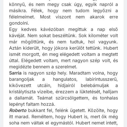
nem lesz több kutya. A félelmeimet legyőzni nem
könnyű, és nem megy csak úgy, egyik napról a
másikra. Félek, hogy nem tudom legyőzni a
félelmeimet. Most viszont nem akarok erre
gondolni.
Egy kedves kávézóban megittuk a nap első
kávéját. Nem sokat beszéltünk. Sok kilométer volt
már mögöttünk, és nem tudtuk, hol vagyunk.
Aztán kiderült, hogy jókora kerülőt tettünk. Hubert
ismét morgott, én meg elégedett voltam a megtett
úttal. Elégedett voltam, mert nagyon szép volt, és
megidézte bennem a szerelmet.
Sarria
is nagyon szép hely. Maradtam volna, hogy
barangoljak a hangulatos, labirintusszerű,
kikövezett utcáin, hídjairól belebámuljak a
kristálytiszta vizeibe, érezzem a lüktetését, halljam
a dallamát. Teámat szürcsölgettem, és tonhalas
lepényt faltam hozzá.
Roberto
bukkant fel, felénk ügetett. Közölte, hogy
itt marad. Reméltem, hogy Hubert is, mert ők még