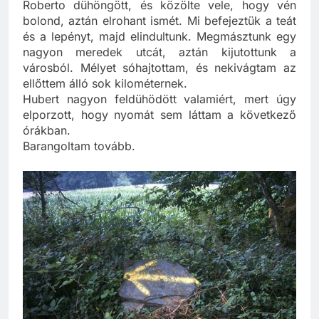
soha nem váltak el egymástól. Hubert nemet intett,
Roberto dühöngött, és közölte vele, hogy vén
bolond, aztán elrohant ismét. Mi befejeztük a teát
és a lepényt, majd elindultunk. Megmásztunk egy
nagyon meredek utcát, aztán kijutottunk a
városból. Mélyet sóhajtottam, és nekivágtam az
ellőttem álló sok kilométernek.
Hubert nagyon feldühödött valamiért, mert úgy
elporzott, hogy nyomát sem láttam a következő
órákban.
Barangoltam tovább.