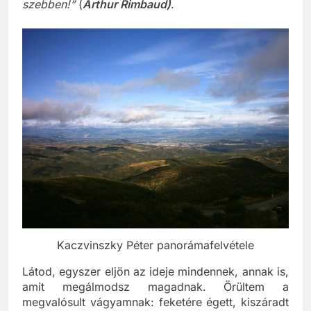
alatt, / s nem álmodott még hejh
!
szerelmet senki
szebben!”
(
Arthur Rimbaud)
.
Kaczvinszky Péter panorámafelvétele
Látod, egyszer eljön az ideje mindennek, annak is,
amit megálmodsz magadnak. Örültem a