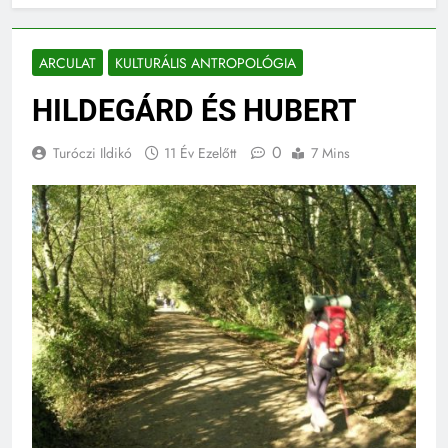
ARCULAT
KULTURÁLIS ANTROPOLÓGIA
HILDEGÁRD ÉS HUBERT
0
Turóczi Ildikó
11 Év Ezelőtt
7 Mins