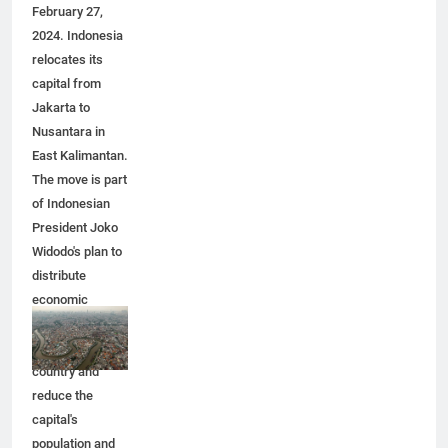
Indonesia, on
February 27,
2024. Indonesia
relocates its
capital from
Jakarta to
Nusantara in
East Kalimantan.
The move is part
of Indonesian
President Joko
Widodo's plan to
distribute
economic
activity
throughout the
country and
reduce the
capital's