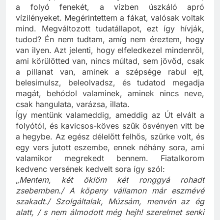
lábam fájt, hanem a kristálytiszta vizet bámultam,
a folyó fenekét, a vízben úszkáló apró
vízilényeket. Megérintettem a fákat, valósak voltak
mind. Megváltozott tudatállapot, ezt így hívják,
tudod? Én nem tudtam, amíg nem éreztem, hogy
van ilyen. Azt jelenti, hogy elfeledkezel mindenről,
ami körülötted van, nincs múltad, sem jövőd, csak
a pillanat van, aminek a szépsége rabul ejt,
belesimulsz, beleolvadsz, és tudatod megadja
magát, behódol valaminek, aminek nincs neve,
csak hangulata, varázsa, illata.
Így mentünk valameddig, ameddig az Út elvált a
folyótól, és kavicsos-köves szűk ösvényen vitt be
a hegybe. Az egész délelőtt felhős, szürke volt, és
egy vers jutott eszembe, ennek néhány sora, ami
valamikor megrekedt bennem. Fiatalkorom
kedvenc versének kedvelt sora így szól:
„
Mentem, két öklöm két ronggyá rohadt
zsebemben./ A köpeny vállamon már eszmévé
szakadt./ Szolgáltalak, Múzsám, menvén az ég