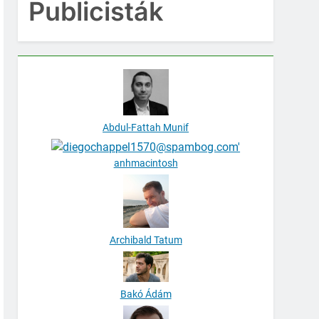
Publicisták
Abdul-Fattah Munif
anhmacintosh
Archibald Tatum
Bakó Ádám