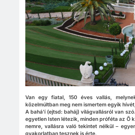
Van egy fiatal, 150 éves vallás, melyn
közelmúltban meg nem ismertem egyik hívét, 
A bahá’í (ejtsd: baháj) világvallásról van sz
egyetlen Isten létezik, minden próféta az Ő 
nemre, vallásra való tekintet nélkül – egy
gyakorlatban tesznek is érte
.