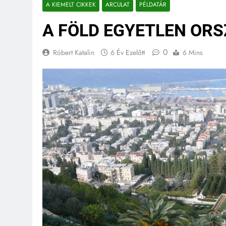
A KIEMELT CIKKEK
ARCULAT
PÉLDATÁR
A FÖLD EGYETLEN OR
0
Róbert Katalin
6 Év Ezelőtt
6 Mins