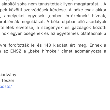
ok alapítói soha nem tanúsítottak ilyen magatartást… A
ek közötti szerződések kérdése. A béke csak akkor
k, amelyeket egyesek „emberi értékeknek” hívnak,
problémák megoldását. A béke útjában álló akadályok
őítéletek elvetése, a szegények és gazdagok közötti
és nők egyenlőségének és az egyetemes oktatásnak a
vre fordították le és 143 kiadást ért meg. Ennek a
 az ENSZ a „béke hírnökei” címet adományozta a
kiadvány
ertészei
posts/