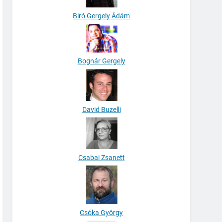
Biró Gergely Ádám
Bognár Gergely
David Buzelli
Csabai Zsanett
Csóka György