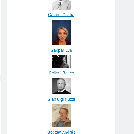
Galánfi Csaba
Gáspár Éva
Gellérfi Bence
Gianluigi Nuzzi
Göczey András