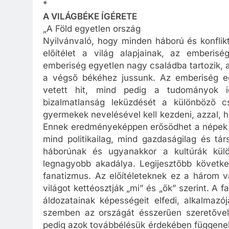
*
A VILÁGBÉKE ÍGÉRETE
„A Föld egyetlen ország
Nyilvánvaló, hogy minden háború és konfliktus
előítélet a világ alapjainak, az emberi
emberiség egyetlen nagy családba tartozik, a
a végső békéhez jussunk. Az emberiség e
vetett hit, mind pedig a tudományok ig
bizalmatlanság leküzdését a különböző c
gyermekek nevelésével kell kezdeni, azzal, 
Ennek eredményeképpen erősödhet a népek kö
mind politikailag, mind gazdaságilag és tá
háborúnak és ugyanakkor a kultúrák külö
legnagyobb akadálya. Legijesztőbb következ
fanatizmus. Az előítéleteknek ez a három v
világot kettéosztják „mi” és „ők” szerint. A 
áldozatainak képességeit elfedi, alkalmazój
szemben az országát ésszerűen szeretővel
pedig azok továbbélésük érdekében függenek