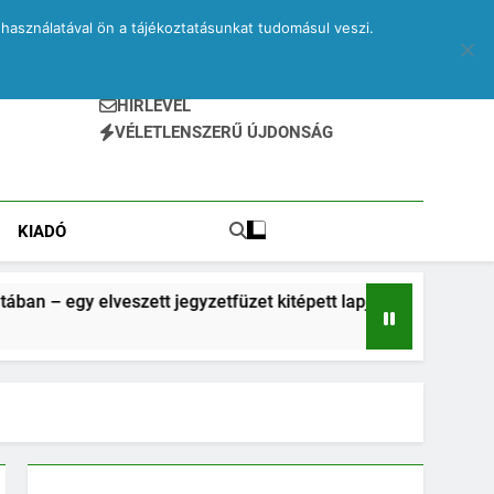
használatával ön a tájékoztatásunkat tudomásul veszi.
HÍRLEVÉL
VÉLETLENSZERŰ ÚJDONSÁG
KIADÓ
 jegyzetfüzet kitépett lapjai
Bruegel a vonato
2 Hónap Ezelőtt