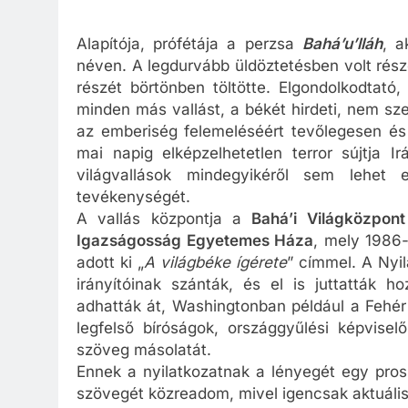
Alapítója, prófétája a perzsa
Bahá’u’lláh
, a
néven. A legdurvább üldöztetésben volt rész
részét börtönben töltötte. Elgondolkodtató
minden más vallást, a békét hirdeti, nem s
az emberiség felemeléséért tevőlegesen és
mai napig elképzelhetetlen terror sújtja
világvallások mindegyikéről sem lehet
tevékenységét.
A vallás központja a
Bahá’i Világközpont
Igazságosság Egyetemes Háza
, mely 1986
adott ki „
A világbéke ígérete
” címmel. A Nyi
irányítóinak szánták, és el is juttatták 
adhatták át, Washingtonban például a Fehér
legfelső bíróságok, országgyűlési képvise
szöveg másolatát.
Ennek a nyilatkozatnak a lényegét egy pros
szövegét közreadom, mivel igencsak aktuális