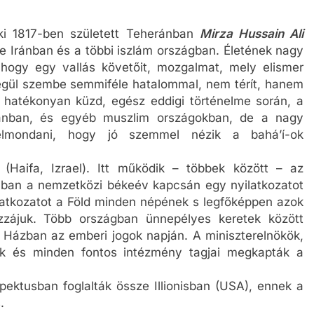
ki 1817-ben született Teheránban
Mirza Hussain Ali
e Iránban és a többi iszlám országban. Életének nagy
, hogy egy vallás követőit, mozgalmat, mely elismer
zegül szembe semmiféle hatalommal, nem térít, hanem
 hatékonyan küzd, egész eddigi történelme során, a
 Iránban, és egyéb muszlim országokban, de a nagy
 elmondani, hogy jó szemmel nézik a bahá’í-ok
(Haifa, Izrael). Itt működik – többek között – az
-ban a nemzetközi békeév kapcsán egy nyilatkozatot
latkozatot a Föld minden népének s legfőképpen azok
hozzájuk. Több országban ünnepélyes keretek között
 Házban az emberi jogok napján. A miniszterelnökök,
lők és minden fontos intézmény tagjai megkapták a
pektusban foglalták össze Illionisban (USA), ennek a
.