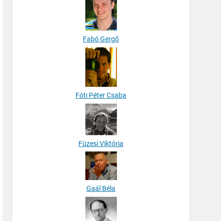
Fabó Gergő
Fóti Péter Csaba
Füzesi Viktória
Gaál Béla