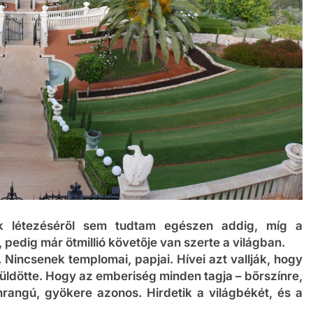
ek létezéséről sem tudtam egészen addig, míg a
pedig már ötmillió követője van szerte a világban.
ó. Nincsenek templomai, papjai. Hívei azt vallják, hogy
küldötte. Hogy az emberiség minden tagja – bőrszínre,
enrangú, gyökere azonos. Hirdetik a világbékét, és a