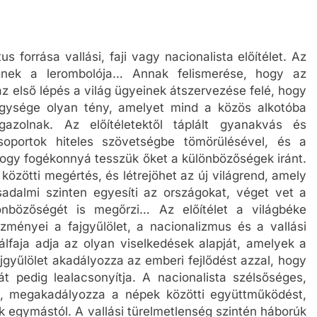
 forrása vallási, faji vagy nacionalista előítélet. Az
ségnek a lerombolója… Annak felismerése, hogy az
z első lépés a világ ügyeinek átszervezése felé, hogy
gysége olyan tény, amelyet mind a közös alkotóba
azolnak. Az előítéletektől táplált gyanakvás és
soportok hiteles szövetségbe tömörülésével, és a
hogy fogékonnyá tesszük őket a különbözőségek iránt.
zötti megértés, és létrejöhet az új világrend, amely
rsadalmi szinten egyesíti az országokat, véget vet a
nbözőségét is megőrzi… Az előítélet a világbéke
ményei a fajgyűlölet, a nacionalizmus és a vallási
álfaja adja az olyan viselkedések alapját, amelyek a
fajgyűlölet akadályozza az emberi fejlődést azzal, hogy
át pedig lealacsonyítja. A nacionalista szélsőséges,
, megakadályozza a népek közötti együttműködést,
 egymástól. A vallási türelmetlenség szintén háborúk