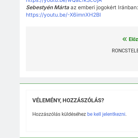
https://youtu.be/wQaLfkScUjA
Sebestyén Márta
az emberi jogokért Iránban
https://youtu.be/-X6imnXH2BI
Előz
Bejegyzés
navigáció
RONCSTEL
VÉLEMÉNY, HOZZÁSZÓLÁS?
Hozzászólás küldéséhez
be kell jelentkezni
.