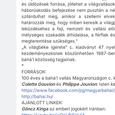
és üldözések forrása, jóllehet a világvallás
háborúskodás befejezése nem pusztán a nép
szilárdulhat meg, amikor a szellemi elve
határozzák meg, hogy miben keresik a világ
leküzdéséhez a faji, nemzeti és vallási el
mélységes szakadék áthidalása, a férfiak 
megteremtése szükséges.”
„A világbéke ígérete” c. kiadványt 47 nyel
kezdeményezésnek köszönhetően 1987-ben
bahá’í közösség tagjainak.
*
FORRÁSOK:
100 éves a bahá’í vallás Magyarországon c. 
Colette Gouvion
és
Philippe Jouvion
: Isten k
https://www.facebook.com/pg/magyarbahai/
http://bahai.hu/
AJÁNLOTT LINKEK:
Göncz Kinga
az emberi jogokért Iránban: