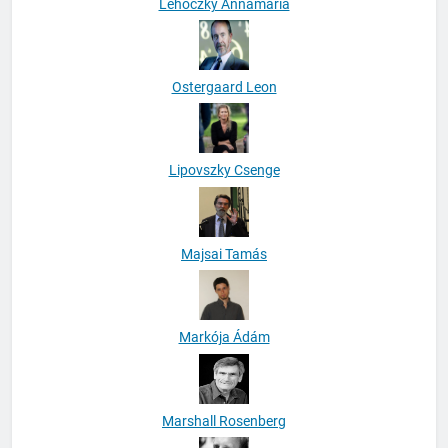
Lehoczky Annamária
Ostergaard Leon
Lipovszky Csenge
Majsai Tamás
Markója Ádám
Marshall Rosenberg