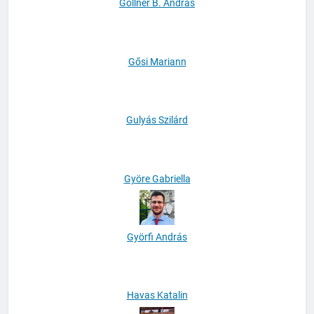
Göllner B. András
Gősi Mariann
Gulyás Szilárd
Györe Gabriella
Györfi András
Havas Katalin