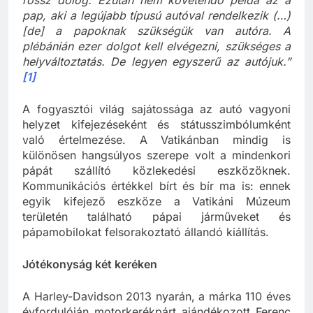
rossz dolog. Ezután nem követendő példa az a
pap, aki a legújabb típusú autóval rendelkezik (…)
[de] a papoknak szükségük van autóra. A
plébánián ezer dolgot kell elvégezni, szükséges a
helyváltoztatás. De legyen egyszerű az autójuk.”
[1]
A fogyasztói világ sajátossága az autó vagyoni
helyzet kifejezéseként és státusszimbólumként
való értelmezése. A Vatikánban mindig is
különösen hangsúlyos szerepe volt a mindenkori
pápát szállító közlekedési eszközöknek.
Kommunikációs értékkel bírt és bír ma is: ennek
egyik kifejező eszköze a Vatikáni Múzeum
területén található pápai járműveket és
pápamobilokat felsorakoztató állandó kiállítás.
Jótékonyság két keréken
A Harley-Davidson 2013 nyarán, a márka 110 éves