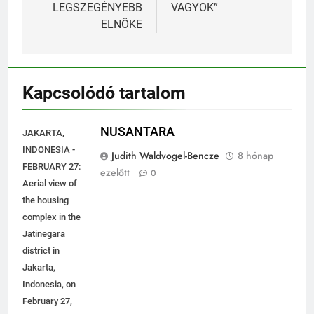
navigáció
A VILÁG
„TRANZITBAN
LEGSZEGÉNYEBB
VAGYOK”
ELNÖKE
Kapcsolódó tartalom
NUSANTARA
JAKARTA,
INDONESIA -
Judith Waldvogel-Bencze
8 hónap
FEBRUARY 27:
ezelőtt
0
Aerial view of
the housing
complex in the
Jatinegara
district in
Jakarta,
Indonesia, on
February 27,