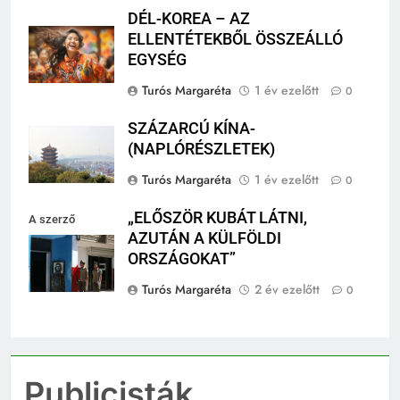
DÉL-KOREA – AZ
ELLENTÉTEKBŐL ÖSSZEÁLLÓ
EGYSÉG
Turós Margaréta
1 év ezelőtt
0
SZÁZARCÚ KÍNA-
(NAPLÓRÉSZLETEK)
Turós Margaréta
1 év ezelőtt
0
„ELŐSZÖR KUBÁT LÁTNI,
A szerző
AZUTÁN A KÜLFÖLDI
felvétele
ORSZÁGOKAT”
Turós Margaréta
2 év ezelőtt
0