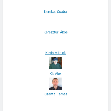
Kerekes Csaba
Kereszturi Ákos
Kevin Mitnick
Kis Alex
Kisantal Tamás