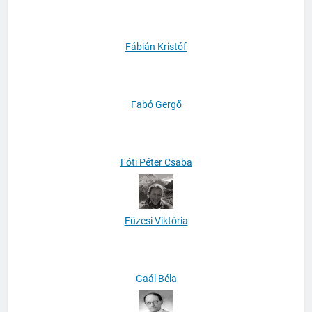
F. Tóth Tibor Benedek
Fábián Kristóf
Fabó Gergő
Fóti Péter Csaba
Füzesi Viktória
Gaál Béla