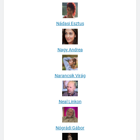
Myat Kornél
Nádasi Esztus
Nagy Andrea
Narancsik Virág
Neal Linkon
Nógrádi Gábor