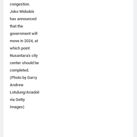
traffic
congestion.
Joko Widodo's
has announced
that the
government will
move in 2024, at
which point
Nusantara's city
center should be
completed.
(Photo by Garry
Andrew
Lotulung/Anadolu
via Getty
Images)