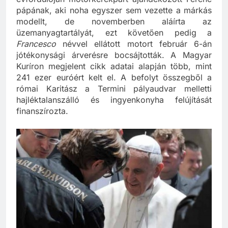
évfordulóján motorkerékpárt ajándékozott Ferenc
pápának, aki noha egyszer sem vezette a márkás
modellt, de novemberben aláírta az
üzemanyagtartályát, ezt követően pedig a
Francesco
névvel ellátott motort február 6-án
jótékonysági árverésre bocsájtották. A Magyar
Kuríron megjelent cikk adatai alapján több, mint
241 ezer euróért kelt el. A befolyt összegből a
római Karitász a Termini pályaudvar melletti
hajléktalanszálló és ingyenkonyha felújítását
finanszírozta.