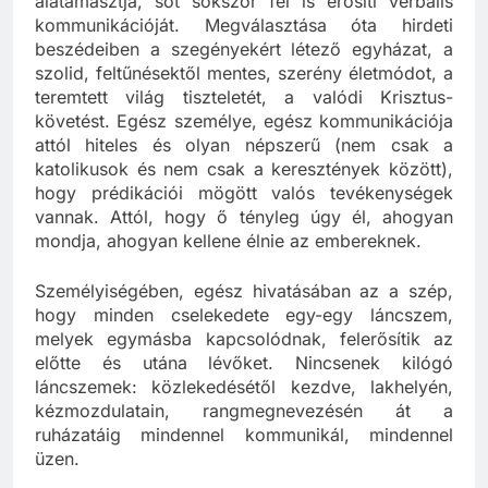
alátámasztja, sőt sokszor fel is erősíti verbális
kommunikációját. Megválasztása óta hirdeti
beszédeiben a szegényekért létező egyházat, a
szolid, feltűnésektől mentes, szerény életmódot, a
teremtett világ tiszteletét, a valódi Krisztus-
követést. Egész személye, egész kommunikációja
attól hiteles és olyan népszerű (nem csak a
katolikusok és nem csak a keresztények között),
hogy prédikációi mögött valós tevékenységek
vannak. Attól, hogy ő tényleg úgy él, ahogyan
mondja, ahogyan kellene élnie az embereknek.
Személyiségében, egész hivatásában az a szép,
hogy minden cselekedete egy-egy láncszem,
melyek egymásba kapcsolódnak, felerősítik az
előtte és utána lévőket. Nincsenek kilógó
láncszemek: közlekedésétől kezdve, lakhelyén,
kézmozdulatain, rangmegnevezésén át a
ruházatáig mindennel kommunikál, mindennel
üzen.