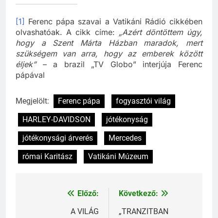
[1]
Ferenc pápa szavai a Vatikáni Rádió cikkében
olvashatóak. A cikk címe:
„Azért döntöttem úgy,
hogy a Szent Márta Házban maradok, mert
szükségem van arra, hogy az emberek között
éljek”
– a brazil „TV Globo” interjúja Ferenc
pápával
Megjelölt:
Ferenc pápa
fogyasztói világ
HARLEY-DAVIDSON
jótékonyság
jótékonysági árverés
Mercedes
római Karitász
Vatikáni Múzeum
Előző:
Következő:
Bejegyzés