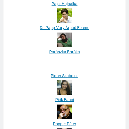
Pajer Hajnalka
Dr. Papp-Váry Árpád Ferenc
Parászka Boróka
Pintér Szabolcs
Pirik Fanni
Popper Péter