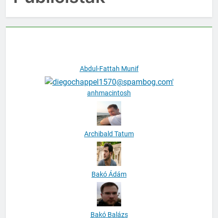
Publicisták
Abdul-Fattah Munif
anhmacintosh
Archibald Tatum
Bakó Ádám