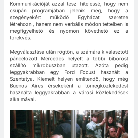
igénybe, ami mások számára is elérhető.
Kommunikációját azzal teszi hitelessé, hogy nem
csupán programjában jelenik meg, hogy a
szegényekért működő Egyházat szeretne
létrehozni, hanem nem verbális módon tetteiben is
megfigyelhető és nyomon követhető ez a
törekvés.
Megválasztása után rögtön, a számára kiválasztott
páncélozott Mercedes helyett a többi bíborost
szállító mikrobuszban utazott. Azóta pedig
leggyakrabban egy Ford Focust használt a
Szentatya. Kiemelt helyen említendő, hogy még
Buenos Aires érsekeként a tömegközlekedést
használta leggyakrabban a városi közlekedések
alkalmával.