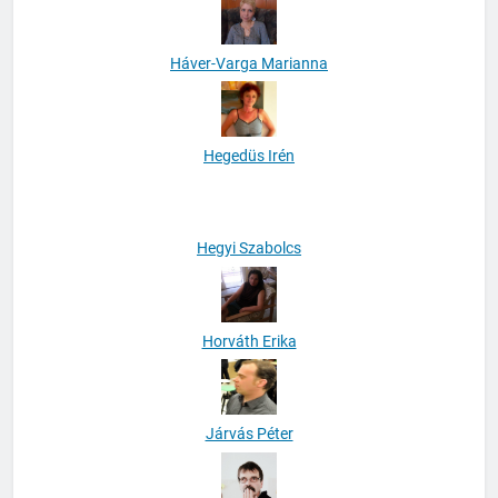
Háver-Varga Marianna
Hegedüs Irén
Hegyi Szabolcs
Horváth Erika
Járvás Péter