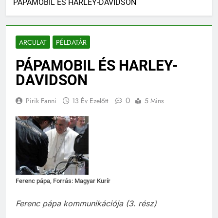
PÁPAMOBIL ÉS HARLEY-DAVIDSON
ARCULAT
PÉLDATÁR
PÁPAMOBIL ÉS HARLEY-
DAVIDSON
0
Pirik Fanni
13 Év Ezelőtt
5 Mins
Ferenc pápa, Forrás: Magyar Kurír
Ferenc pápa kommunikációja (3. rész)