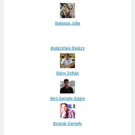
Bakó Balázs
Balassa Júlia
Balázsfalvi Balázs
Bátyi Zoltán
Biró Gergely Ádám
Bognár Gergely