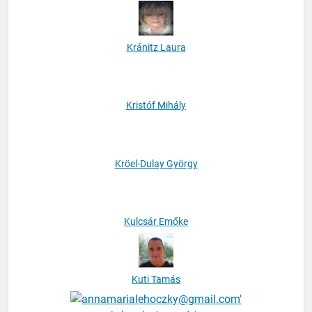
Kozár Alexandra
Kránitz Laura
Kristóf Mihály
Kröel-Dulay György
Kulcsár Emőke
Kuti Tamás