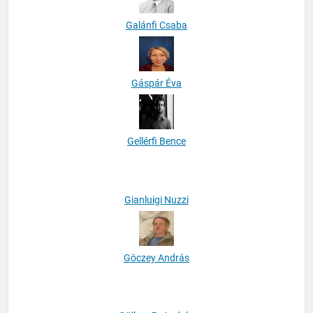
Galánfi Csaba
Gáspár Éva
Gellérfi Bence
Gianluigi Nuzzi
Göczey András