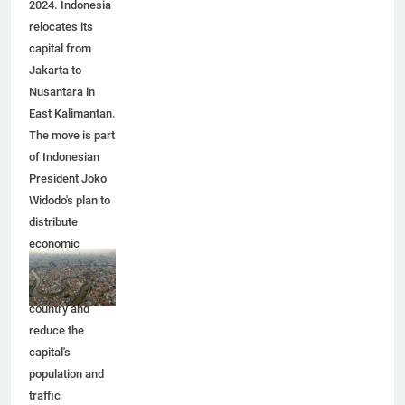
2024. Indonesia
relocates its
capital from
Jakarta to
Nusantara in
East Kalimantan.
The move is part
of Indonesian
President Joko
Widodo's plan to
distribute
economic
activity
throughout the
country and
reduce the
capital's
population and