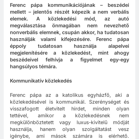
Ferenc pápa kommunikációjának
–
beszédei
mellett – jelentős részét képezik a nem verbális
elemek. A közlekedési mód, az autó
megválasztása önmagában nem nevezhető
nonverbális elemnek, csupán akkor, ha tudatosan
használják valami kifejezésére. Ferenc pápa
éppoly tudatosan használja alapelvei
megjelenítésére a közlekedést, mint ahogy
beszédeivel felhívja a figyelmet egy-egy
hangsúlyos témára.
Kommunikatív közlekedés
Ferenc pápa az a katolikus egyházfő, aki a
közlekedésével is kommunikál. Szerénységet és
visszafogott életvitelt hirdet, minden olyan
tettével, amikor a közlekedésnek nem
megkülönböztetett vagy luxus-kivitelű módját
használja, hanem olyan szolgáltatást vesz