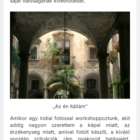
saját valóságának kivetítődését.
„Az én Itáliám”
Amikor egy indiai fotóssal workshoppoztunk, akit
addig nagyon szerettem a képei miatt, az
érzékenység miatt, amivel fotóit készíti, a kiváló