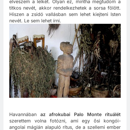
elmondta, hogy ha fényképet készítek bárkiről is,
elveszem a lelkét. Olyan ez, mintha megtudom a
titkos nevét, akkor rendelkezhetek a sorsa fölött.
Hiszen a zsidó vallásban sem lehet kiejteni Isten
nevét. Le sem lehet írni.
Havannában
az afrokubai Palo Monte rituálét
szerettem volna fotózni, ami egy ősi kongói-