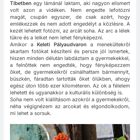
magáé a pillanaté.
Tibetben
egy lámánál laktam, aki nagyon elismert
volt azon a vidéken. Nem engedte lefotózni
magát, csupán egyszer, de csak azért, hogy
emlékezzek és nem adott engedélyt a közlésre. A
kezét lehetett fotózni, az arcát soha. Az arc a lélek
tükre és a lelket nem lehet fényképezni.
Amikor a
Keleti Pályaudvaron
a menekültekről
akartam fotókat készíteni és persze jól ismertek,
hiszen minden délután labdáztam a gyermekekkel,
a felnőttek nem engedték, hogy fényképezzem
őket, de gyermekeikről csinálhattam bármennyit,
büszkén, fáradtan tartották őket ölükben, ahogy
egész úton több ezer kilométeren. Az ok a félelem
lehetett és ugyanakkor a kulturális különbség is.
Soha nem volt kiállításom azokról a gyermekekről,
néha végignézem az arcokat és elgondolkodom,
mi lehet a sorsuk.