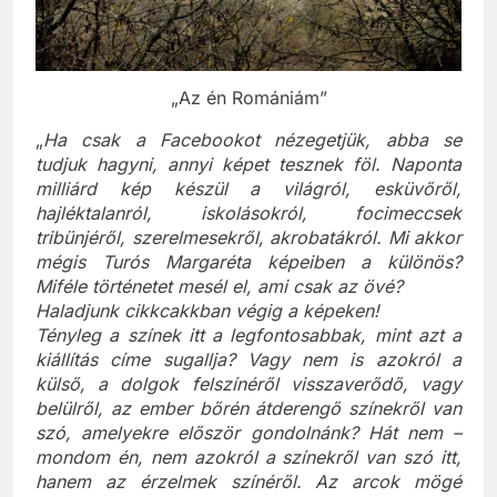
„Az én Romániám”
„
Ha csak a Facebookot nézegetjük, abba se
tudjuk hagyni, annyi képet tesznek föl. Naponta
milliárd kép készül a világról, esküvőről,
hajléktalanról, iskolásokról, focimeccsek
tribünjéről, szerelmesekről, akrobatákról. Mi akkor
mégis Turós Margaréta képeiben a különös?
Miféle történetet mesél el, ami csak az övé?
Haladjunk cikkcakkban végig a képeken!
Tényleg a színek itt a legfontosabbak, mint azt a
kiállítás címe sugallja? Vagy nem is azokról a
külső, a dolgok felszínéről visszaverődő, vagy
belülről, az ember bőrén átderengő színekről van
szó, amelyekre először gondolnánk? Hát nem –
mondom én, nem azokról a színekről van szó itt,