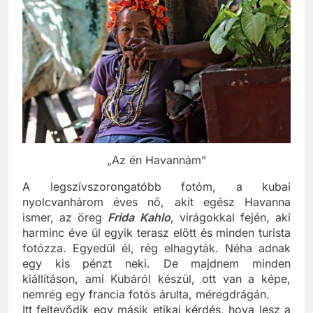
„Az én Havannám”
A legszívszorongatóbb fotóm, a kubai
nyolcvanhárom éves nő, akit egész Havanna
ismer, az öreg
Frida Kahlo
, virágokkal fején, aki
harminc éve ül egyik terasz előtt és minden turista
fotózza. Egyedül él, rég elhagyták. Néha adnak
egy kis pénzt neki. De majdnem minden
kiállításon, ami Kubáról készül, ott van a képe,
nemrég egy francia fotós árulta, méregdrágán.