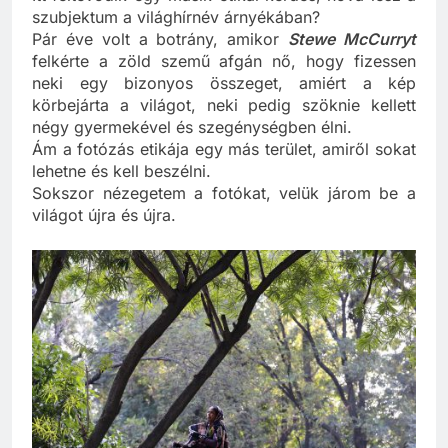
Itt feltevődik egy másik etikai kérdés, hova lesz a
szubjektum a világhírnév árnyékában?
Pár éve volt a botrány, amikor
Stewe McCurryt
felkérte a zöld szemű afgán nő, hogy fizessen
neki egy bizonyos összeget, amiért a kép
körbejárta a világot, neki pedig szöknie kellett
négy gyermekével és szegénységben élni.
Ám a fotózás etikája egy más terület, amiről sokat
lehetne és kell beszélni.
Sokszor nézegetem a fotókat, velük járom be a
világot újra és újra.