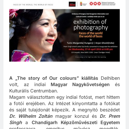
Ez a kiállítás sorozat:
Út az időben…
A „The story of Our colours” kiállítás
Delhiben
volt, az indiai
Magyar Nagykövetségen
és
Kulturális Centrumban.
Magam választottam egy indiai fotóst, mert hittem
a fotói erejében. Az Intézet kinyomtatta a fotókat
és saját tulajdonát képezik. A megnyitó beszédet
Dr. Wilhelm Zoltán
magyar konzul és
Dr. Prem
Singh
a
Chandigarh Képzőművészeti Egyetem