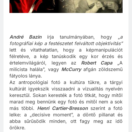
André Bazin
írja tanulmányában, hogy „
a
fotográfiai kép a festészetet felváltott objektivitás”
lett és vitathatatlan, hogy a képmanipulációt
félretéve, a kép tanúskodik egy kor érzés és
értelemvilágáról, legyen az
Robert Capa
„A
milicista halála”, vagy
McCurry
afgán zöldszemű
fátyolos lánya.
Az antropológiai fotó a kultúra tükre, a tárgyi
kultúrát igyekszik visszaadni a vizualitás nyelvén
keresztül. Sokan keresték a fotó titkát, hogy mitől
marad meg bennünk egy fotó és mitől nem a sok
más többi.
Henri Cartier-Bresson
szerint a fotó
lelke: a „decisive moment”, a döntő pillanat és
abba sűrűsödik minden, ott fagy meg az idő