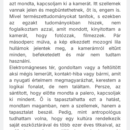
angolai mágián alapuló rítus, de a szellemi ember
azt mondta, kapcsoljam ki a kamerát. Itt szellemek
vannak jelen és megbüntethetnek, őt is, engem is.
Mivel természettudományokat tanítok, s ezekben
az egzakt tudományokban hiszek, nem
foglalkoztam azzal, amit mondott, kinyitottam a
kamerát, hogy fotózzak, filmezzek. Pár
másodperc múlva, a kép elkezdett mozogni lila
hullámok jelentek meg, a kamerámról eltűnt
minden, befeketedett és már nem tudtam
használni.
Elektromágneses tér, gondoltam vagy a feltöltött
aksi mégis lemerült, kontakt-hiba vagy bármi, amit
a nyugati értelmem megmagyarázhat, kerestem a
logikai fonalat, de nem találtam. Persze, az
sántított, hogy előtte mondta a palero, kapcsoljak
ki mindent. Ő is tapasztalhatta ezt a hatást,
mondtam magamban, nem a szellemek, hanem a
tapasztalat beszél. Pedig, mint antropológus
tudhattam volna, hogy egy kultúra rendelkezik