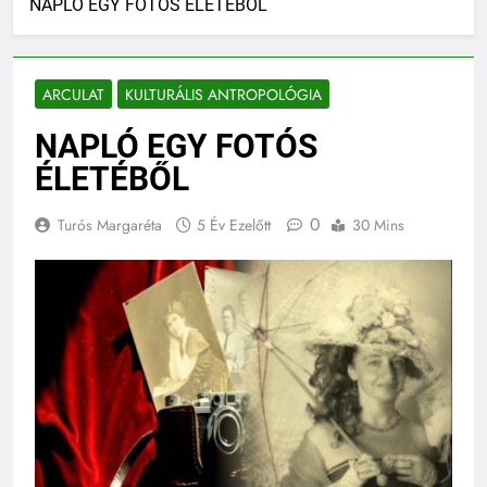
NAPLÓ EGY FOTÓS ÉLETÉBŐL
ARCULAT
KULTURÁLIS ANTROPOLÓGIA
NAPLÓ EGY FOTÓS
ÉLETÉBŐL
0
Turós Margaréta
5 Év Ezelőtt
30 Mins