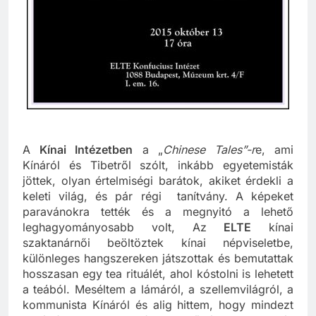
A
Kínai Intézetben
a „
Chinese Tales”-r
e, ami
Kínáról és Tibetről szólt, inkább egyetemisták
jöttek, olyan értelmiségi barátok, akiket érdekli a
keleti világ, és pár régi tanítvány. A képeket
paravánokra tették és a megnyitó a lehető
leghagyományosabb volt, Az
ELTE
kínai
szaktanárnői beöltöztek kínai népviseletbe,
különleges hangszereken játszottak és bemutattak
hosszasan egy tea rituálét, ahol kóstolni is lehetett
a teából. Meséltem a lámáról, a szellemvilágról, a