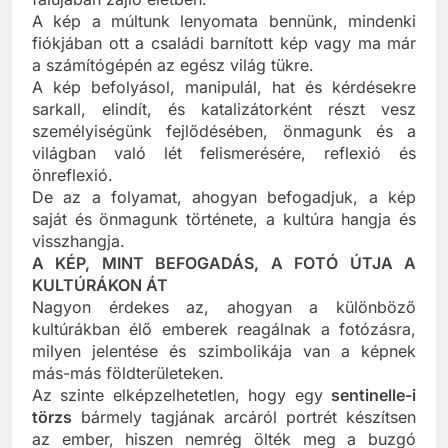
falujában zajló életben.
A kép a múltunk lenyomata bennünk, mindenki
fiókjában ott a családi barnított kép vagy ma már
a számítógépén az egész világ tükre.
A kép befolyásol, manipulál, hat és kérdésekre
sarkall, elindít, és katalizátorként részt vesz
személyiségünk fejlődésében, önmagunk és a
világban való lét felismerésére, reflexió és
önreflexió.
De az a folyamat, ahogyan befogadjuk, a kép
saját és önmagunk története, a kultúra hangja és
visszhangja.
A KÉP, MINT BEFOGADÁS, A FOTÓ ÚTJA A
KULTÚRÁKON ÁT
Nagyon érdekes az, ahogyan a különböző
kultúrákban élő emberek reagálnak a fotózásra,
milyen jelentése és szimbolikája van a képnek
más-más földterületeken.
Az szinte elképzelhetetlen, hogy egy
sentinelle-i
törzs
bármely tagjának arcáról portrét készítsen