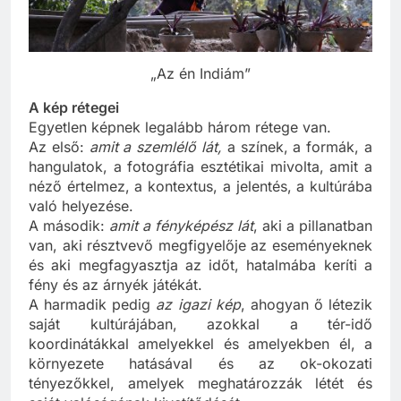
„Az én Indiám”
A kép rétegei
Egyetlen képnek legalább három rétege van.
Az első:
amit a szemlélő lát,
a színek, a formák, a
hangulatok, a fotográfia esztétikai mivolta, amit a
néző értelmez, a kontextus, a jelentés, a kultúrába
való helyezése.
A második:
amit a fényképész lát
, aki a pillanatban
van, aki résztvevő megfigyelője az eseményeknek
és aki megfagyasztja az időt, hatalmába keríti a
fény és az árnyék játékát.
A harmadik pedig
az igazi kép
, ahogyan ő létezik
saját kultúrájában, azokkal a tér-idő
koordinátákkal amelyekkel és amelyekben él, a
környezete hatásával és az ok-okozati
tényezőkkel, amelyek meghatározzák létét és