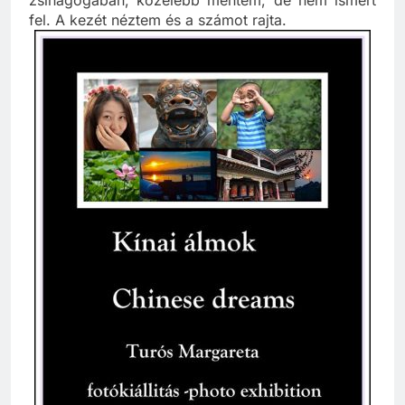
zsinagógában, közelebb mentem, de nem ismert
fel. A kezét néztem és a számot rajta.