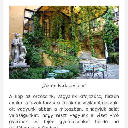
örökre.
„Az én Budapestem”
A kép az érzéseink, vágyaink kifejezése, hiszen
amikor a távoli törzsi kultúrák mesevilágát nézzük,
ott vagyunk abban a mítoszban, elhagyjuk saját
valóságunkat, hogy részt vegyünk a vizet vivő
gyermek és fején gyümölcsöket hordó nő