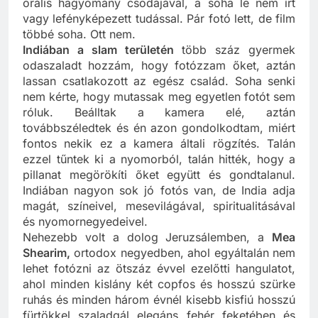
saját eszköztárával és több ezer éves titkaival, az
orális hagyomány csodájával, a soha le nem írt
vagy lefényképezett tudással. Pár fotó lett, de film
többé soha. Ott nem.
Indiában a slam területén
több száz gyermek
odaszaladt hozzám, hogy fotózzam őket, aztán
lassan csatlakozott az egész család. Soha senki
nem kérte, hogy mutassak meg egyetlen fotót sem
róluk. Beálltak a kamera elé, aztán
továbbszéledtek és én azon gondolkodtam, miért
fontos nekik ez a kamera általi rögzítés. Talán
ezzel tűntek ki a nyomorból, talán hitték, hogy a
pillanat megörökíti őket együtt és gondtalanul.
Indiában nagyon sok jó fotós van, de India adja
magát, színeivel, mesevilágával, spiritualitásával
és nyomornegyedeivel.
Nehezebb volt a dolog Jeruzsálemben, a
Mea
Shearim,
ortodox negyedben, ahol egyáltalán nem
lehet fotózni az ötszáz évvel ezelőtti hangulatot,
ahol minden kislány két copfos és hosszú szürke
ruhás és minden három évnél kisebb kisfiú hosszú