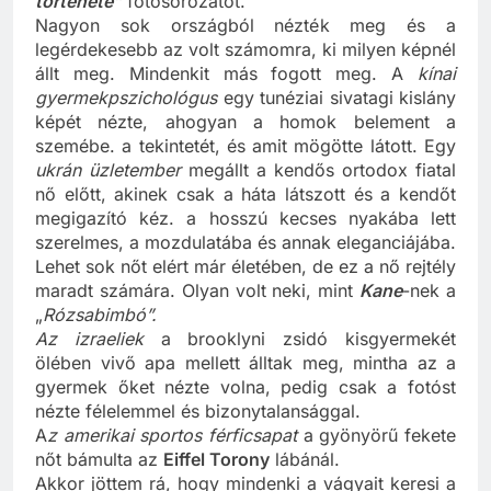
története”
fotósorozatot.
Nagyon sok országból nézték meg és a
legérdekesebb az volt számomra, ki milyen képnél
állt meg. Mindenkit más fogott meg. A
kínai
gyermekpszichológus
egy tunéziai sivatagi kislány
képét nézte, ahogyan a homok belement a
szemébe. a tekintetét, és amit mögötte látott. Egy
ukrán üzletember
megállt a kendős ortodox fiatal
nő előtt, akinek csak a háta látszott és a kendőt
megigazító kéz. a hosszú kecses nyakába lett
szerelmes, a mozdulatába és annak eleganciájába.
Lehet sok nőt elért már életében, de ez a nő rejtély
maradt számára. Olyan volt neki, mint
Kane
-nek a
„
Rózsabimbó”.
Az izraeliek
a brooklyni zsidó kisgyermekét
ölében vivő apa mellett álltak meg, mintha az a
gyermek őket nézte volna, pedig csak a fotóst
nézte félelemmel és bizonytalansággal.
A
z amerikai sportos férficsapat
a gyönyörű fekete
nőt bámulta az
Eiffel Torony
lábánál.