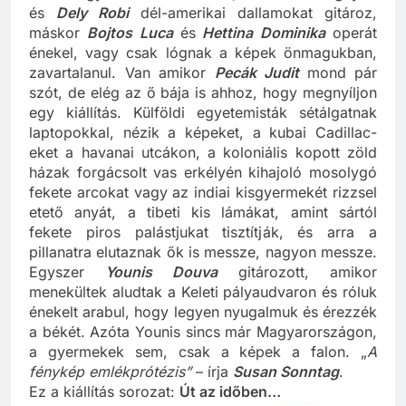
kerete egyik kiállításnak sem, néha van megnyitó
és
Dely Robi
dél-amerikai dallamokat gitároz,
máskor
Bojtos Luca
és
Hettina Dominika
operát
énekel, vagy csak lógnak a képek önmagukban,
zavartalanul. Van amikor
Pecák Judit
mond pár
szót, de elég az ő bája is ahhoz, hogy megnyíljon
egy kiállítás. Külföldi egyetemisták sétálgatnak
laptopokkal, nézik a képeket, a kubai Cadillac-
eket a havanai utcákon, a koloniális kopott zöld
házak forgácsolt vas erkélyén kihajoló mosolygó
fekete arcokat vagy az indiai kisgyermekét rizzsel
etető anyát, a tibeti kis lámákat, amint sártól
fekete piros palástjukat tisztítják, és arra a
pillanatra elutaznak ők is messze, nagyon messze.
Egyszer
Younis Douva
gitározott, amikor
menekültek aludtak a Keleti pályaudvaron és róluk
énekelt arabul, hogy legyen nyugalmuk és érezzék
a békét. Azóta Younis sincs már Magyarországon,
a gyermekek sem, csak a képek a falon. „
A
fénykép emlékprótézis”
– írja
Susan Sonntag
.