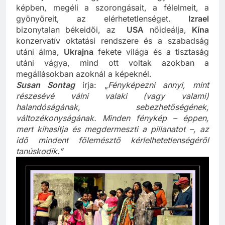
Akkor jöttem rá, hogy mindenki a vágyait keresi a
képben, megéli a szorongásait, a félelmeit, a
gyönyöreit, az elérhetetlenséget.
Izrael
bizonytalan békeidői, az
USA
nőideálja,
Kína
konzervatív oktatási rendszere és a szabadság
utáni álma,
Ukrajna
fekete világa és a tisztaság
utáni vágya, mind ott voltak azokban a
megállásokban azoknál a képeknél.
Susan Sontag
írja: „
Fényképezni annyi, mint
részesévé válni valaki (vagy valami)
halandóságának, sebezhetőségének,
változékonyságának. Minden fénykép – éppen,
mert kihasítja és megdermeszti a pillanatot –, az
idő mindent fölemésztő kérlelhetetlenségéről
tanúskodik.”