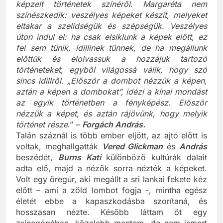
hanem az érzelmek színéről. Az arcok mögé
képzelt történetek színéről. Margaréta nem
színészkedik: veszélyes képeket készít, melyeket
eltakar a szelídségük és szépségük. Veszélyes
úton indul el: ha csak elsiklunk a képek előtt, ez
fel sem tűnik, idillinek tűnnek, de ha megállunk
előttük és elolvassuk a hozzájuk tartozó
történeteket, egyből világossá válik, hogy szó
sincs idillről. „Először a dombot nézzük a képen,
aztán a képen a dombokat”, idézi a kínai mondást
az egyik történetben a fényképész. Először
nézzük a képet, és aztán rájövünk, hogy melyik
történet része
.” –
Forgách András.
Talán száznál is több ember eljött, az ajtó előtt is
voltak, meghallgatták
Vered Glickman
és
András
beszédét,
Burns Kat
i
különböző kultúrák dalait
adta elő, majd a nézők sorra nézték a képeket.
Volt egy öregúr, aki megállt a sri lankai fekete kéz
előtt – ami a zöld lombot fogja -, mintha egész
életét ebbe a kapaszkodásba szorítaná, és
hosszasan nézte. Később láttam őt egy