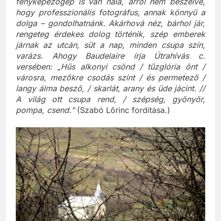
fényképezőgép is van nála, arról nem beszélve,
hogy professzionális fotográfus, annak könnyű a
dolga – gondolhatnánk. Akárhová néz, bárhol jár,
rengeteg érdekes dolog történik, szép emberek
járnak az utcán, süt a nap, minden csupa szín,
varázs. Ahogy Baudelaire írja Útrahívás c.
versében: „Hűs alkonyi csönd / tűzglória önt /
városra, mezőkre csodás színt / és permetező /
langy álma besző, / skarlát, arany és üde jácint. //
A világ ott csupa rend, / szépség, gyönyör,
pompa, csend.”
(Szabó Lőrinc fordítása.)