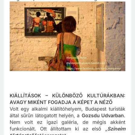
magától eljusson az érzelmi tudatomig.”
KIÁLLÍTÁSOK – KÜLÖNBÖZŐ KULTÚRÁKBAN:
AVAGY MIKÉNT FOGADJA A KÉPET A NÉZŐ
Volt egy alkalmi kiállítóhelyem, Budapest turisták
által sűrűn látogatott helyén, a
Gozsdu Udvarban
.
Nem volt ez igazi galéria, de mégis akként
funkcionált. Ott állítottam ki az első „
Színeim