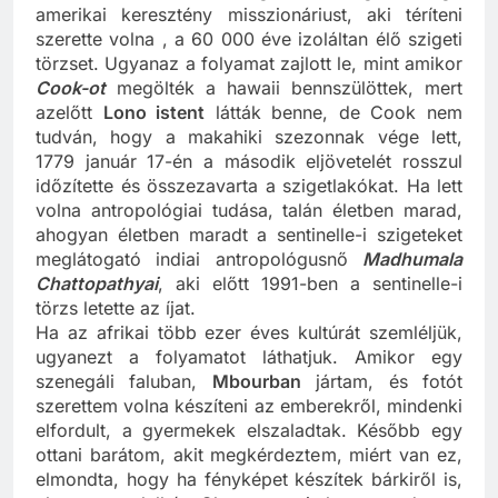
az ember, hiszen nemrég ölték meg a buzgó
amerikai keresztény misszionáriust, aki téríteni
szerette volna , a 60 000 éve izoláltan élő szigeti
törzset. Ugyanaz a folyamat zajlott le, mint amikor
Cook-ot
megölték a hawaii bennszülöttek, mert
azelőtt
Lono istent
látták benne, de Cook nem
tudván, hogy a makahiki szezonnak vége lett,
1779 január 17-én a második eljövetelét rosszul
időzítette és összezavarta a szigetlakókat. Ha lett
volna antropológiai tudása, talán életben marad,
ahogyan életben maradt a sentinelle-i szigeteket
meglátogató indiai antropológusnő
Madhumala
Chattopathyai
, aki előtt 1991-ben a sentinelle-i
törzs letette az íjat.
Ha az afrikai több ezer éves kultúrát szemléljük,
ugyanezt a folyamatot láthatjuk. Amikor egy
szenegáli faluban,
Mbourban
jártam, és fotót
szerettem volna készíteni az emberekről, mindenki
elfordult, a gyermekek elszaladtak. Később egy
ottani barátom, akit megkérdeztem, miért van ez,