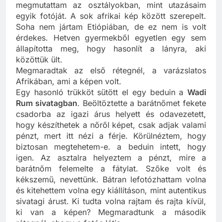
háttérnek egy afrikai falut „
photosoppoltam
” és
megmutattam az osztályokban, mint utazásaim
egyik fotóját. A sok afrikai kép között szerepelt.
Soha nem jártam Etiópiában, de ez nem is volt
érdekes. Hetven gyermekből egyetlen egy sem
állapította meg, hogy hasonlít a lányra, aki
közöttük ült.
Megmaradtak az első rétegnél, a varázslatos
Afrikában, ami a képen volt.
Egy hasonló trükköt sütött el egy beduin a
Wadi
Rum sivatagban
. Beöltöztette a barátnőmet fekete
csadorba az igazi árus helyett és odavezetett,
hogy készíthetek a nőről képet, csak adjak valami
pénzt, mert itt nézi a férje. Körülnéztem, hogy
biztosan megtehetem-e. a beduin intett, hogy
igen. Az asztalra helyeztem a pénzt, mire a
barátnőm felemelte a fátylat. Szőke volt és
kékszemű, nevettünk. Bátran lefotózhattam volna
és kitehettem volna egy kiállításon, mint autentikus
sivatagi árust. Ki tudta volna rajtam és rajta kívül,
ki van a képen? Megmaradtunk a második