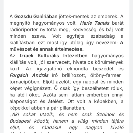
A
Gozsdu Galériában
jöttek-mentek az emberek. A
megnyitó hagyományos volt,
Harle Tamás
barát
rádióriporter nyitotta meg, kedvesség és báj volt
minden szava. Volt egyfajta szabadság a
kiállításban, ezt most így utólag úgy nevezem:
A
művészet és annak értelmezése.
Az
Izraeli Kulturális Intézetben
hagyományos
kiállítás volt, jól szervezett, hivatalos körülmények
közt. Az igazgatónő elmondta beszédét és
Forgách András
író brillírozott, öltöny-farmer
tornacipőben. Eljött azelőtt egy nappal és minden
képet végignézett. Ő csak így beszélhetett róluk,
ha átéli őket. Azóta sem láttam emberben ennyi
alaposságot és átélést. Ott volt a képekben, a
képekkel abban a pár pillanatban.
„
Aki sokat utazik, és nem csak Szolnok és
Budapest között, hanem a világ minden tájára
eljut, és ráadásul egy nagyon kiváló