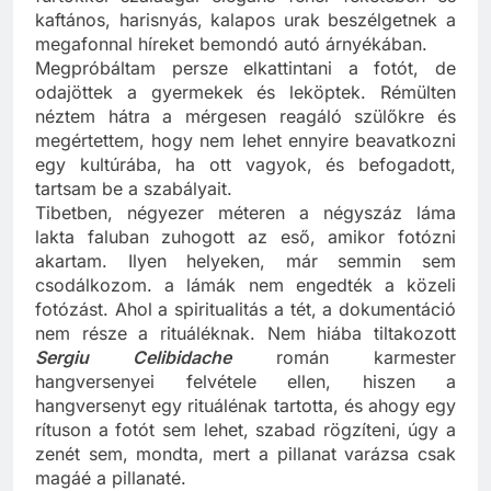
fürtökkel szaladgál elegáns fehér feketében és
kaftános, harisnyás, kalapos urak beszélgetnek a
megafonnal híreket bemondó autó árnyékában.
Megpróbáltam persze elkattintani a fotót, de
odajöttek a gyermekek és leköptek. Rémülten
néztem hátra a mérgesen reagáló szülőkre és
megértettem, hogy nem lehet ennyire beavatkozni
egy kultúrába, ha ott vagyok, és befogadott,
tartsam be a szabályait.
Tibetben, négyezer méteren a négyszáz láma
lakta faluban zuhogott az eső, amikor fotózni
akartam. Ilyen helyeken, már semmin sem
csodálkozom. a lámák nem engedték a közeli
fotózást. Ahol a spiritualitás a tét, a dokumentáció
nem része a rituáléknak. Nem hiába tiltakozott
Sergiu Celibidache
román karmester
hangversenyei felvétele ellen, hiszen a
hangversenyt egy rituálénak tartotta, és ahogy egy
rítuson a fotót sem lehet, szabad rögzíteni, úgy a
zenét sem, mondta, mert a pillanat varázsa csak