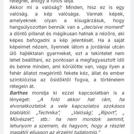
rétegnél, ahogy a fotós látja.
Akkor mi a valóság? Minden, hisz ez is egy
valóság. a kép valósága. Vannak képek,
amelyeknek olyan a kisugárzásuk, hogy
hangsúlyozottan bennük van a „
decisive moment
”
a döntő pillanat és mágikusan hatnak a nézőre, aki
képes befogadni a kép jelentését. Ha a saját
képeimet nézem, ilyennek látom a jordániai utcán
ülő hajléktalan gyermeket, ezt a tekintetet nem
lehet beállítani, ez pontosan a megfagyasztott idő
és benne minden, ami körülötte van, vagy ilyen a
fehér állatot megérintő fekete kéz, állat és ember
szimbiózisa az ősidőktől fogva, a történelem
rétegein át.
Barthes
mondja ki ezzel kapcsolatban is a
lényeget: „
A fotó akkor hat rám, ha
elvonatkoztatok a vele kapcsolatos szokásos
blablától: „Technika”, „Valóság’, „Riport”, „
Művészet”, stb.: ha nem mondok semmit,
lehunyom a szemem, és hagyom, hogy a részlet