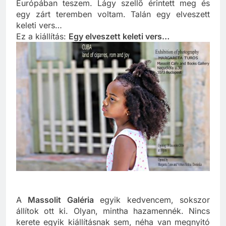
kommunista Kínáról és alig hittem, hogy mindezt
Európában teszem. Lágy szellő érintett meg és
egy zárt teremben voltam. Talán egy elveszett
keleti vers…
Ez a kiállítás:
Egy elveszett keleti vers…
A
Massolit Galéria
egyik kedvencem, sokszor
állítok ott ki. Olyan, mintha hazamennék. Nincs