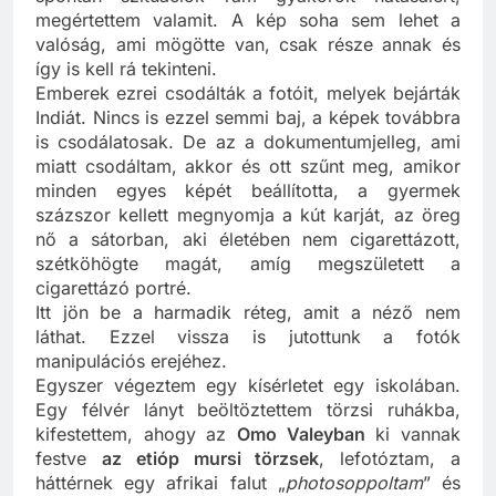
spontán szituációk rám gyakorolt hatásaiért,
megértettem valamit. A kép soha sem lehet a
valóság, ami mögötte van, csak része annak és
így is kell rá tekinteni.
Emberek ezrei csodálták a fotóit, melyek bejárták
Indiát. Nincs is ezzel semmi baj, a képek továbbra
is csodálatosak. De az a dokumentumjelleg, ami
miatt csodáltam, akkor és ott szűnt meg, amikor
minden egyes képét beállította, a gyermek
százszor kellett megnyomja a kút karját, az öreg
nő a sátorban, aki életében nem cigarettázott,
szétköhögte magát, amíg megszületett a
cigarettázó portré.
Itt jön be a harmadik réteg, amit a néző nem
láthat. Ezzel vissza is jutottunk a fotók
manipulációs erejéhez.
Egyszer végeztem egy kísérletet egy iskolában.
Egy félvér lányt beöltöztettem törzsi ruhákba,
kifestettem, ahogy az
Omo Valeyban
ki vannak
festve
az etióp mursi törzsek
, lefotóztam, a