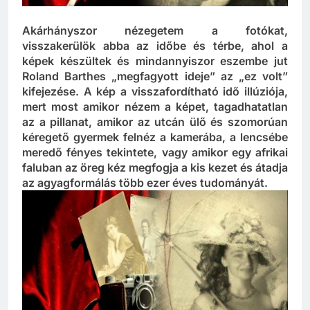
Akárhányszor nézegetem a fotókat,
visszakerülök abba az időbe és térbe, ahol a
képek készültek és mindannyiszor eszembe jut
Roland Barthes „megfagyott ideje” az „ez volt”
kifejezése. A kép a visszafordítható idő illúziója,
mert most amikor nézem a képet, tagadhatatlan
az a pillanat, amikor az utcán ülő és szomorúan
kéregető gyermek felnéz a kamerába, a lencsébe
meredő fényes tekintete, vagy amikor egy afrikai
faluban az öreg kéz megfogja a kis kezet és átadja
az agyagformálás több ezer éves tudományát.