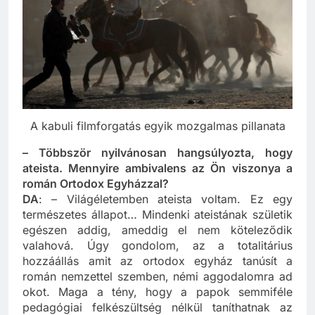
A kabuli filmforgatás egyik mozgalmas pillanata
– Többször nyilvánosan hangsúlyozta, hogy
ateista. Mennyire ambivalens az Ön viszonya a
román Ortodox Egyházzal?
DA
: – Világéletemben ateista voltam. Ez egy
természetes állapot… Mindenki ateistának születik
egészen addig, ameddig el nem köteleződik
valahová. Úgy gondolom, az a totalitárius
hozzáállás amit az ortodox egyház tanúsít a
román nemzettel szemben, némi aggodalomra ad
okot. Maga a tény, hogy a papok semmiféle