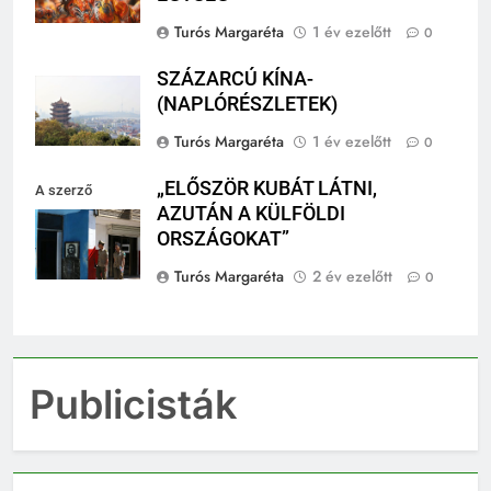
EGYSÉG
Turós Margaréta
1 év ezelőtt
0
SZÁZARCÚ KÍNA-
(NAPLÓRÉSZLETEK)
Turós Margaréta
1 év ezelőtt
0
„ELŐSZÖR KUBÁT LÁTNI,
A szerző
AZUTÁN A KÜLFÖLDI
felvétele
ORSZÁGOKAT”
Turós Margaréta
2 év ezelőtt
0
Publicisták