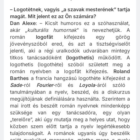
könyve
– Logot
ètnek, vagyis „a szavak mesterének” tartja
magát. Mit jelent ez az Ön számára?
Dan Alexe
: – Kicsit humoros ez a szóhasználat,
akár „
kulturális humornak
” is nevezhetjük. A
román
logofăt
kifejezés egy görög
jövevényszóból ered, és azt a tisztségviselőt
jelenti, aki a régi uralkodók udvarában mintegy
titkos tanácsadóként
(logothetis)
működött. A
logothetis (logothète) szóból született meg a
román nyelvben a logofăt kifejezés.
Roland
Barthes
a francia hangzású logothète kifejezést a
Sade
-ról
Fourier
-ről és
Loyola
-áról szóló
tanulmányában a nyelv, beszéd, és a diskurzus
megújítójának definiálására használta. Szerintem a
mai írott és beszélt román nyelvnek mindenképp
szüksége van egy tanácsadóra, egy olyan
„terelőre”, aki úgy mutatja meg a helyes utat, hogy
közben szem előtt tartja a nyelv legértékesebb
tulajdonságait. A románok ugyanis úgy beszélik