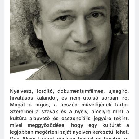
Nyelvész, fordító, dokumentumfilmes, újságíró,
hivatásos kalandor, és nem utolsó sorban író.
Magát a logos, a beszéd művelőjének tartja.
Szerelmei a szavak és a nyelv, amelyre mint a
kultúra alapvető és esszenciális jegyére tekint,
mivel meggyőződése, hogy egy kultúrát a
legjobban megérteni saját nyelvén keresztül lehet.