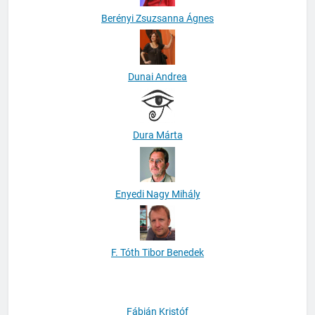
Berényi Zsuzsanna Ágnes
Dunai Andrea
Dura Márta
Enyedi Nagy Mihály
F. Tóth Tibor Benedek