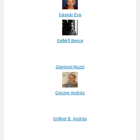
Gáspár Éva
Gellérfi Bence
Gianluigi Nuzzi
Göczey András
Göllner B. András