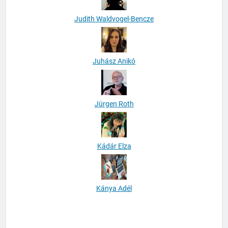
Judith Waldvogel-Bencze
Juhász Anikó
Jürgen Roth
Kádár Elza
Kánya Adél