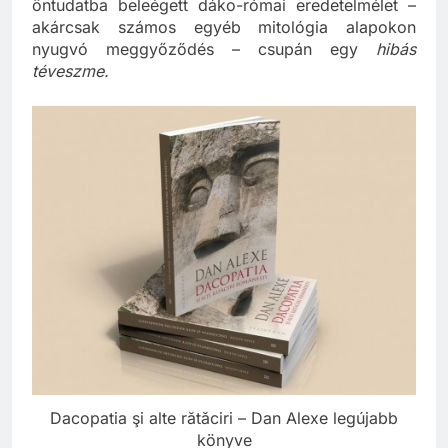
állóvizet. Könyvében ugyanis azt állítja, a román
öntudatba beleégett dáko-római eredetelmélet –
akárcsak számos egyéb mitológia alapokon
nyugvó meggyőződés – csupán egy
hibás
téveszme.
Dacopatia şi alte rătăciri – Dan Alexe legújabb