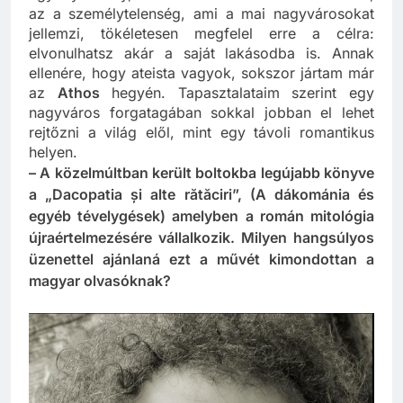
egy olyan hely, ahol van internet is. Én azt hiszem,
az a személytelenség, ami a mai nagyvárosokat
jellemzi, tökéletesen megfelel erre a célra:
elvonulhatsz akár a saját lakásodba is. Annak
ellenére, hogy ateista vagyok, sokszor jártam már
az
Athos
hegyén. Tapasztalataim szerint egy
nagyváros forgatagában sokkal jobban el lehet
rejtőzni a világ elől, mint egy távoli romantikus
helyen.
– A közelmúltban került boltokba legújabb könyve
a „Dacopatia și alte rătăciri”, (A dákománia és
egyéb tévelygések) amelyben a román mitológia
újraértelmezésére vállalkozik. Milyen hangsúlyos
üzenettel ajánlaná ezt a művét kimondottan a
magyar olvasóknak?