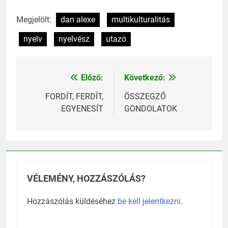
számára.
Megjelölt:
dan alexe
multikulturalitás
nyelv
nyelvész
utazó
Előző:
Következő:
Bejegyzés
navigáció
FORDÍT, FERDÍT,
ÖSSZEGZŐ
EGYENESÍT
GONDOLATOK
VÉLEMÉNY, HOZZÁSZÓLÁS?
Hozzászólás küldéséhez
be kell jelentkezni
.