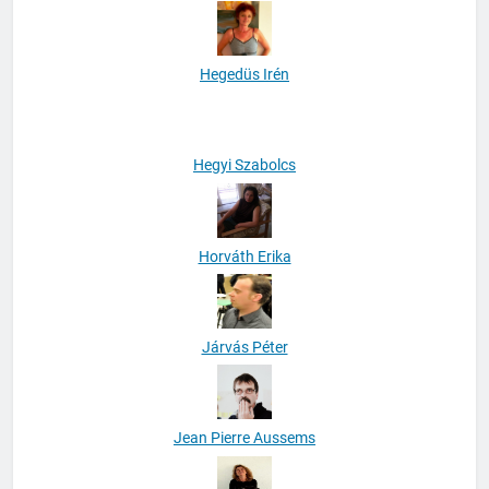
Háver-Varga Marianna
Hegedüs Irén
Hegyi Szabolcs
Horváth Erika
Járvás Péter
Jean Pierre Aussems