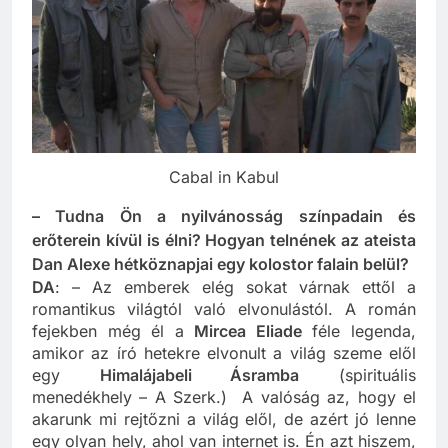
Cabal in Kabul
– Tudna Ön a nyilvánosság színpadain és
erőterein kívül is élni? Hogyan telnének az ateista
Dan Alexe hétköznapjai egy kolostor falain belül?
DA
: – Az emberek elég sokat várnak ettől a
romantikus világtól való elvonulástól. A román
fejekben még él a
Mircea Eliade
féle legenda,
amikor az író hetekre elvonult a világ szeme elől
egy
Himalájabeli Ásramba
(spirituális
menedékhely – A Szerk.) A valóság az, hogy el
akarunk mi rejtőzni a világ elől, de azért jó lenne