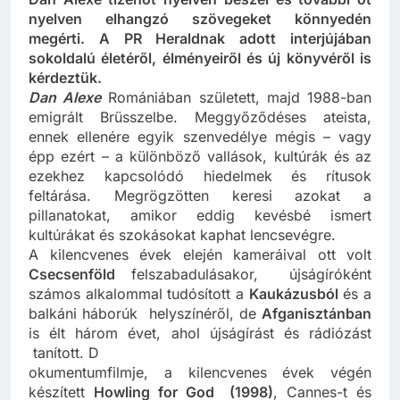
Dan Alexe tizenöt nyelven beszél és további öt
nyelven elhangzó szövegeket könnyedén
megérti. A PR Heraldnak adott interjújában
sokoldalú életéről, élményeiről és új könyvéről is
kérdeztük.
Dan Alexe
Romániában született, majd 1988-ban
emigrált Brüsszelbe. Meggyőződéses ateista,
ennek ellenére egyik szenvedélye mégis – vagy
épp ezért – a különböző vallások, kultúrák és az
ezekhez kapcsolódó hiedelmek és rítusok
feltárása. Megrögzötten keresi azokat a
pillanatokat, amikor eddig kevésbé ismert
kultúrákat és szokásokat kaphat lencsevégre.
A kilencvenes évek elején kameráival ott volt
Csecsenföld
felszabadulásakor, újságíróként
számos alkalommal tudósított a
Kaukázusból
és a
balkáni háborúk helyszínéről, de
Afganisztánban
is élt három évet, ahol újságírást és rádiózást
tanított. D
okumentumfilmje, a kilencvenes évek végén