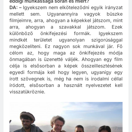
eddigi munkássága során és miért?
DA: –
Igyekszem nem elköteleződni egyik irányzat
mellett sem. Ugyanannyira vagyok büszke
filmjeimre, arra, ahogyan a képekkel játszom, mint
arra, ahogyan a szavakkal játszom. Ezek
különböző önkifejezési formák. Igyekszem
mindkét területet ugyanolyan szigorúsággal
megközelíteni. Ez nagyon sok munkával jár. Fő
célom az, hogy maga az önkifejezés módja
önmagában is üzenetté váljék. Ahogyan egy film
célja is elsősorban a képek összeillesztésének
egyedi formája kell hogy legyen, ugyanígy egy
írott szövegnek is, még ha nem is irodalmi céllal
íródott, elsősorban a használt nyelvezetet kell
visszatükröznie.