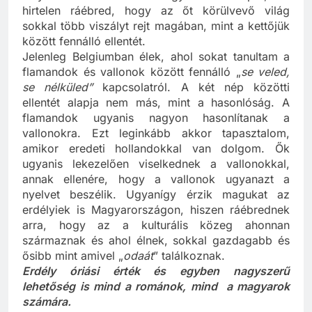
helyzetben vannak: akár egy civakodó pár, aki
hirtelen ráébred, hogy az őt körülvevő világ
sokkal több viszályt rejt magában, mint a kettőjük
között fennálló ellentét.
Jelenleg Belgiumban élek, ahol sokat tanultam a
flamandok és vallonok között fennálló „
se veled,
se nélküled”
kapcsolatról. A két nép közötti
ellentét alapja nem más, mint a hasonlóság. A
flamandok ugyanis nagyon hasonlítanak a
vallonokra. Ezt leginkább akkor tapasztalom,
amikor eredeti hollandokkal van dolgom. Ők
ugyanis lekezelően viselkednek a vallonokkal,
annak ellenére, hogy a vallonok ugyanazt a
nyelvet beszélik. Ugyanígy érzik magukat az
erdélyiek is Magyarországon, hiszen ráébrednek
arra, hogy az a kulturális közeg ahonnan
származnak és ahol élnek, sokkal gazdagabb és
ősibb mint amivel „
odaát
” találkoznak.
Erdély óriási érték és egyben nagyszerű
lehetőség is mind a románok, mind a magyarok