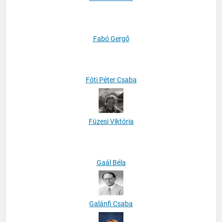
Fábián Kristóf
Fabó Gergő
Fóti Péter Csaba
Füzesi Viktória
Gaál Béla
Galánfi Csaba