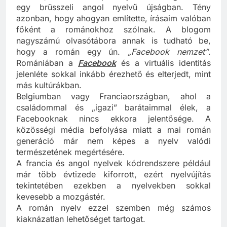
belül is, ezen kívül naponta jelennek meg cikkeim
egy brüsszeli angol nyelvű újságban. Tény
azonban, hogy ahogyan említette, írásaim valóban
főként a románokhoz szólnak. A blogom
nagyszámú olvasótábora annak is tudható be,
hogy a román egy ún.
„Facebook nemzet”
.
Romániában a
Facebook
és a virtuális identitás
jelenléte sokkal inkább érezhető és elterjedt, mint
más kultúrákban.
Belgiumban vagy Franciaországban, ahol a
családommal és „igazi” barátaimmal élek, a
Facebooknak nincs ekkora jelentősége. A
közösségi média befolyása miatt a mai román
generáció már nem képes a nyelv valódi
természetének megértésére.
A francia és angol nyelvek kódrendszere például
már több évtizede kiforrott, ezért nyelvújítás
tekintetében ezekben a nyelvekben sokkal
kevesebb a mozgástér.
A román nyelv ezzel szemben még számos