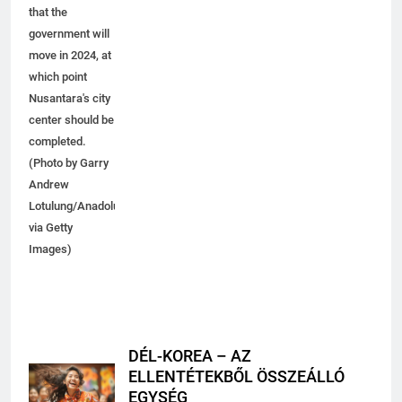
has announced
that the
government will
move in 2024, at
which point
Nusantara's city
center should be
completed.
(Photo by Garry
Andrew
Lotulung/Anadolu
via Getty
Images)
DÉL-KOREA – AZ
ELLENTÉTEKBŐL ÖSSZEÁLLÓ