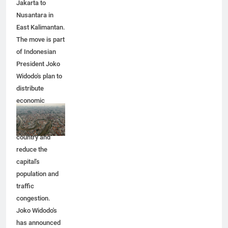
Jakarta to
Nusantara in
East Kalimantan.
The move is part
of Indonesian
President Joko
Widodo's plan to
distribute
economic
activity
throughout the
country and
reduce the
capital's
population and
traffic
congestion.
Joko Widodo's