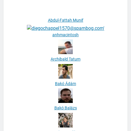
Abdul-Fattah Munif
anhmacintosh
Archibald Tatum
Bakó Ádám
Bakó Balázs