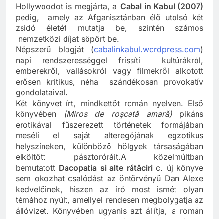
készített
Howling for God (1998)
, Cannes-t és
Hollywoodot is megjárta, a
Cabal in Kabul (2007)
pedig, amely az Afganisztánban élő utolsó két
zsidó életét mutatja be, szintén számos
nemzetközi díjat söpört be.
Népszerű blogját (
cabalinkabul.wordpress.com
)
napi rendszerességgel frissíti kultúrákról,
emberekről, vallásokról vagy filmekről alkotott
erősen kritikus, néha szándékosan provokatív
gondolataival.
Két könyvet írt, mindkettőt román nyelven. Első
könyvében
(Miros de roşcată amară)
pikáns
erotikával fűszerezett történetek formájában
meséli el saját alteregójának egzotikus
helyszíneken, különböző hölgyek társaságában
elköltött pásztoróráit.A közelmúltban
bemutatott
Dacopatia si alte rătăciri
c. új könyve
sem okozhat csalódást az öntörvényű Dan Alexe
kedvelőinek, hiszen az író most ismét olyan
témához nyúlt, amellyel rendesen megbolygatja az