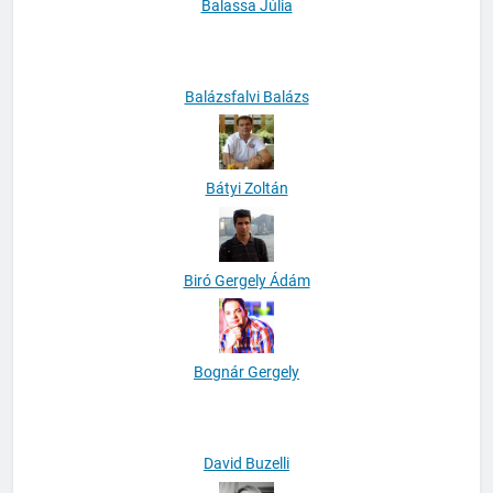
Balassa Júlia
Balázsfalvi Balázs
Bátyi Zoltán
Biró Gergely Ádám
Bognár Gergely
David Buzelli