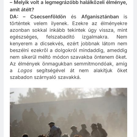
kiaknázatlan lehetőséget tartogat.
– Melyik volt a legmegrázóbb halálközeli élménye,
amit átélt?
DA: – Csecsenföldön
és
Afganisztánban
is
történtek velem ilyenek. Ezekre az élményekre
azonban sokkal inkább tekintek úgy vissza, mint
egészséges, felszabadító izgalmakra. Nem
kenyerem a dicsekvés, ezért jobbnak látom nem
beszélni ezekről a dolgokról mindaddig, ameddig
nem sikerül méltó módon szavakba öntenem őket.
Az élmények önmagukban semmitmondóak, amíg
a
Logos
segítségével át nem alakítjuk őket
szabadon szárnyaló szavakká.