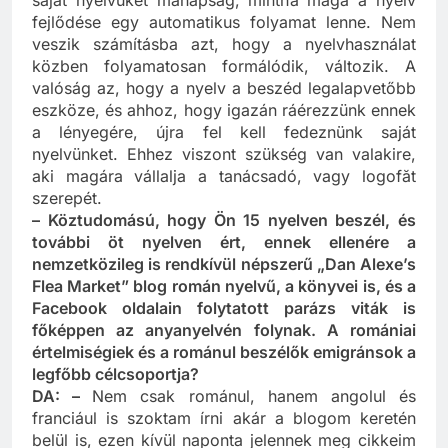
saját nyelvüket manapság, mintha maga a nyelv
fejlődése egy automatikus folyamat lenne. Nem
veszik számításba azt, hogy a nyelvhasználat
közben folyamatosan formálódik, változik. A
valóság az, hogy a nyelv a beszéd legalapvetőbb
eszköze, és ahhoz, hogy igazán ráérezzünk ennek
a lényegére, újra fel kell fedeznünk saját
nyelvünket. Ehhez viszont szükség van valakire,
aki magára vállalja a tanácsadó, vagy logofăt
szerepét.
– Köztudomású, hogy Ön 15 nyelven beszél, és
további öt nyelven ért, ennek ellenére a
nemzetközileg is rendkívül népszerű „Dan Alexe’s
Flea Market” blog román nyelvű, a könyvei is, és a
Facebook oldalain folytatott parázs viták is
főképpen az anyanyelvén folynak. A romániai
értelmiségiek és a románul beszélők emigránsok a
legfőbb célcsoportja?
DA: –
Nem csak románul, hanem angolul és
franciául is szoktam írni akár a blogom keretén