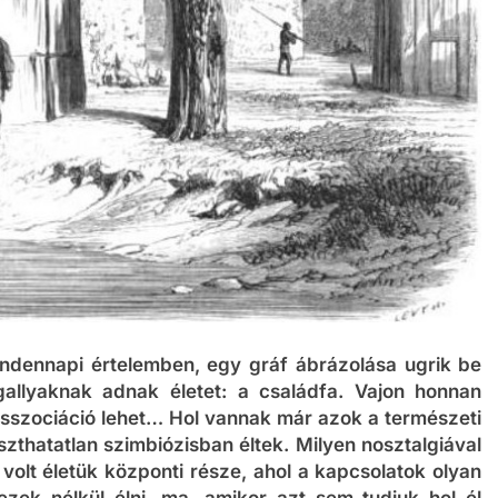
indennapi értelemben, egy gráf ábrázolása ugrik be
allyaknak adnak életet: a családfa. Vajon honnan
asszociáció lehet… Hol vannak már azok a természeti
zthatatlan szimbiózisban éltek. Milyen nosztalgiával
volt életük központi része, ahol a kapcsolatok olyan
ezek nélkül élni, ma, amikor azt sem tudjuk hol él