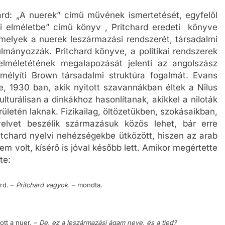
d: „A nuerek” című művének ismertetését, egyfelől
i elméletbe” című könyv , Pritchard eredeti könyve
amelyek a nuerek leszármazási rendszerét, társadalmi
ulmányozzák. Pritchard könyve, a politikai rendszerek
lméletétének megalapozását jelenti az angolszász
mélyíti Brown társadalmi struktúra fogalmát. Evans
e, 1930 ban, akik nyitott szavannákban éltek a Nilus
Kulturálisan a dinkákhoz hasonlítanak, akikkel a niloták
rületén laknak. Fizikailag, öltözetükben, szokásaikban,
elvet beszélik származásuk közös lehet, bár erre
itchard nyelvi nehézségekbe ütközött, hiszen az arab
m volt, kísérő is jóval később lett. Amikor megértette
te:
ard. –
Pritchard vagyok.
– mondta.
ott a nuer.
–
De, ez a leszármazási ágam neve, és a tied?