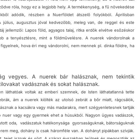
ődve róla, hogy ez a legjobb hely.
A termékenység, a fű növekedése
kből adódik, részben a Nuerföldet átszelő folyókból.
Áprilisban
 július, augusztus jóval kedvezőbb, meleg van, de reggel és este
táj jellemzői: Lapos föld, agyagos talaj, ritka erdők elvétve esőzéskor
abb a tenyésztésre, mint a földművelésre.
A nuerek vándorolnak a
figyelnek, hova éri meg vándorolni, nem mennek pl. dinka földre, ha
g vegyes. A nuerek bár halásznak, nem tekintik
ízilovakat vadásznak és sokat halásznak.
en láthatóak voltak az emberi szemnek, de Isten láthatatlanná tette
ebrák, ám a nuerek kiölték az utolsó zebrát a bőr miatt, rágcsálók,
sznak a kacsákra vagy más madarakra, mert szégyenletesnek tartják
bb nuer vagy egy gyermek ehet a húsukból.
Nagyon ügyes vadászok,
 jutott oda, vadászatuk hatékonysága gyorsaságuknak, bátorságuknak
rem meg, dohány is csak háromféle van. A dohányt pipákban szívják.
, tejet isznak és sört.
A száraz évszakban leülnek és megosztják az