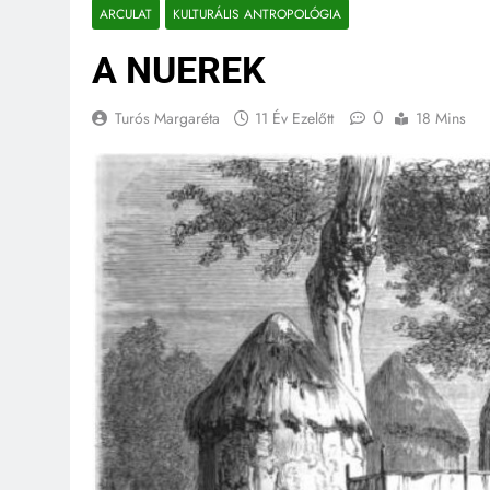
ARCULAT
KULTURÁLIS ANTROPOLÓGIA
A NUEREK
0
Turós Margaréta
11 Év Ezelőtt
18 Mins