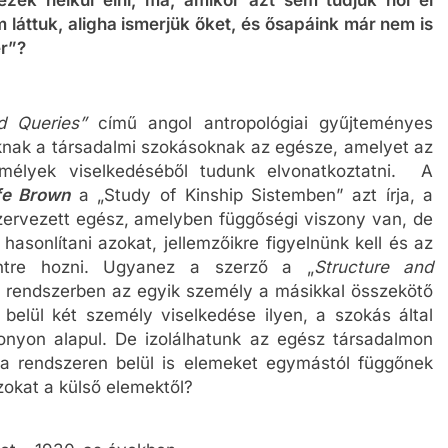
 láttuk, aligha ismerjük őket, és ősapáink már nem is
er”?
d Queries”
című angol antropológiai gyűjteményes
nak a társadalmi szokásoknak az egésze, amelyet az
mélyek viselkedéséből tudunk elvonatkoztatni. A
fe Brown
a „Study of Kinship Sistemben” azt írja, a
ervezett egész, amelyben függőségi viszony van, de
asonlítani azokat, jellemzőikre figyelnünk kell és az
intre hozni. Ugyanez a szerző a „
Structure and
i rendszerben az egyik személy a másikkal összekötő
elül két személy viselkedése ilyen, a szokás által
onyon alapul. De izolálhatunk az egész társadalmon
 a rendszeren belül is elemeket egymástól függőnek
okat a külső elemektől?