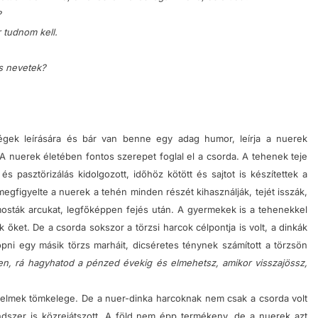
?
 tudnom kell.
s nevetek?
ségek leírására és bár van benne egy adag humor, leírja a nuerek
A nuerek életében fontos szerepet foglal el a csorda. A tehenek teje
 pasztörizálás kidolgozott, időhöz kötött és sajtot is készítettek a
 megfigyelte a nuerek a tehén minden részét kihasználják, tejét isszák,
mosták arcukat, legfőképpen fejés után. A gyermekek is a tehenekkel
ik őket. De a csorda sokszor a törzsi harcok célpontja is volt, a dinkák
opni egy másik törzs marháit, dicséretes ténynek számított a törzsön
n, rá hagyhatod a pénzed évekig és elmehetsz, amikor visszajössz,
zdelmek tömkelege.
De a nuer-dinka harcoknak nem csak a csorda volt
dszer is közrejátszott. A
föld nem épp termékeny, de a nuerek azt