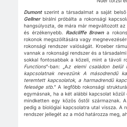
Nuer törzsi 
Dumont
szerint a társadalmat a saját belső 
Gellner
bírálni próbálta a rokonsági kapcsol
hangsúlyozta, de mára már megváltozott az
és érzékenyebb.
Radcliffe Brown
a rokonsá
rokonok megszólítására vagy megnevezésére s
rokonsági rendszer valóságát. Kroeber rámu
vannak a rokonsági rendszer és a társadalmi
sokkal fontosabbak a közeli, mint a távoli r
Functions
”-ban: „A
z elemi családon belül 
kapcsolatnak nevezünk A másodrendű kap
teremtett kapcsolatok, a harmadrendű kapcs
felesége stb.
” A legfőbb rokonsági struktur
egymásnak, ha a két alábbi kapcsolat közül 
mindketten egy közös őstől származnak. A
pedig a biológiai kapcsolatra utal vissza. A
rendszer jellegét az a mód határozza meg, a