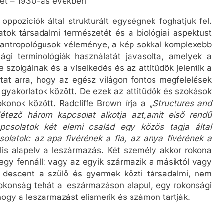
élet – 1930-as években
oppozíciók által strukturált egységnek foghatjuk fel.
atok társadalmi természetét és a biológiai aspektust
 antropológusok véleménye, a kép sokkal komplexebb
gi terminológiák használatát javasolta, amelyek a
zolgálnak és a viselkedés és az attitűdök jelentik a
tat arra, hogy az egész világon fontos megfelelések
 gyakorlatok között. De ezek az attitűdök és szokások
okonok között. Radcliffe Brown írja a „
Structures and
létező három kapcsolat alkotja azt,amit első rendű
csolatok két elemi család egy közös tagja által
olatok: az apa fivérének a fia, az anya fivérének a
ális alapelv a leszármazás. Két személy akkor rokona
egy fennáll: vagy az egyik származik a másiktól vagy
 descent a szülő és gyermek közti társadalmi, nem
 rokonság tehát a leszármazáson alapul, egy rokonsági
hogy a leszármazást elismerik és számon tartják.