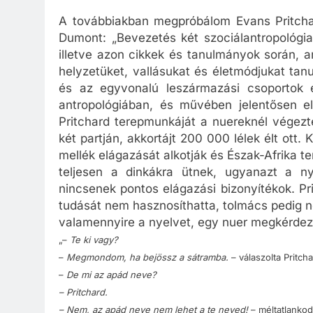
A továbbiakban megpróbálom Evans Pritchar
Dumont: „Bevezetés két szociálantropológia
illetve azon cikkek és tanulmányok során, 
helyzetüket, vallásukat és életmódjukat tan
és az egyvonalú leszármazási csoportok e
antropológiában, és művében jelentősen el
Pritchard terepmunkáját a nuereknél végezt
két partján, akkortájt 200 000 lélek élt ott. 
mellék elágazását alkotják és Észak-Afrika te
teljesen a dinkákra ütnek, ugyanazt a ny
nincsenek pontos elágazási bizonyítékok. Pr
tudását nem hasznosíthatta, tolmács pedig ne
valamennyire a nyelvet, egy nuer megkérdez
„–
Te ki vagy?
–
Megmondom, ha bejössz a sátramba.
– válaszolta Pritch
–
De mi az apád neve?
– Pritchard.
– Nem, az apád neve nem lehet a te neved!
– méltatlankod