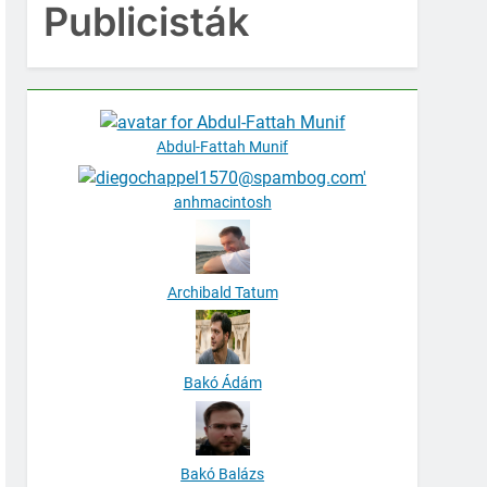
Publicisták
Abdul-Fattah Munif
anhmacintosh
Archibald Tatum
Bakó Ádám
Bakó Balázs