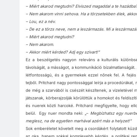
– Miért akarod megtudni? Elviszed magaddal a te hazádba
– Nem akarom vinni sehova. Ha a törzsetekben élek, akkor
– Lou, ez a név.
– De ez a törzs neve, nem a leszármazás. Mi a leszármazá
– Miért akarod megtudni?
– Nem akarom.
– Akkor miért kérded? Adj egy szivart!”
Ez a beszélgetés nagyon releváns a kulturális különb
távolságát, a másságot, a kommunikáció bizalmatlanságát. 
létfontosságú, és a gyermekek ezzel nőnek fel. A fejés és
tejből. Pritchard nagy pontossággal leírja a procedúrákat,
de még a szarvából is csészét készítenek, a vizeletével 
játszanak, körberajzolják körülöttük a homokot és feldíszít
és nuerek közti harcoké. Pritchard megfigyelte, hogy ell
belül. Egy nuer mondta neki: „–
Megbízhatsz egy nuerbe
meglesz, na de egyetlen marhával azért más a helyzet!”
Sok emberéletet követelt meg a csordákért folytatott kü
az oka, hanem sokkal komplexebb kérdés, a politikai ren