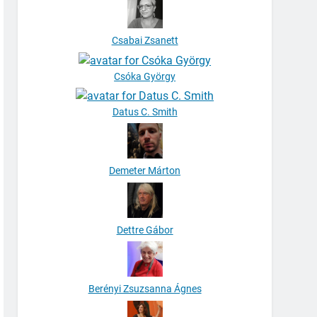
Csabai Zsanett
Csóka György
Datus C. Smith
Demeter Márton
Dettre Gábor
Berényi Zsuzsanna Ágnes