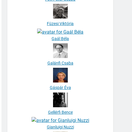
Füzesi Viktória
Gaál Béla
Galánfi Csaba
Gáspár Éva
Gellérfi Bence
Gianluigi Nuzzi