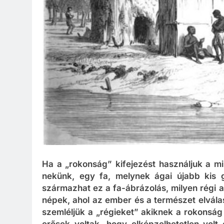
Ha a „rokonság” kifejezést használjuk a m
nekünk, egy fa, melynek ágai újabb kis g
származhat ez a fa-ábrázolás, milyen régi 
népek, ahol az ember és a természet elválas
szemléljük a „régieket” akiknek a rokonság 
erősek voltak, hogy elképzelhetetlen volt 