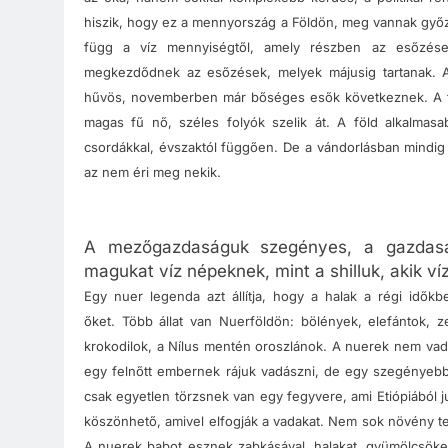
hiszik, hogy ez a mennyország a Földön, meg vannak győz
függ a víz mennyiségtől, amely részben az esőzése
megkezdődnek az esőzések, melyek májusig tartanak. A
hűvös, novemberben már bőséges esők következnek.
A 
magas fű nő, széles folyók szelik át. A föld alkalmas
csordákkal, évszaktól függően. De a vándorlásban mindig 
az nem éri meg nekik.
A mezőgazdaságuk szegényes, a gazdasá
magukat víz népeknek, mint a shilluk, akik v
Egy nuer legenda azt állítja, hogy a halak a régi időkb
őket.
Több állat van Nuerföldön: bölények, elefántok, z
krokodilok, a Nílus mentén oroszlánok.
A nuerek nem vadá
egy felnőtt embernek rájuk vadászni, de egy szegénye
csak egyetlen törzsnek van egy fegyvere, ami Etiópiából
köszönhető, amivel elfogják a vadakat.
Nem sok növény te
A nuerek babot esznek zabkásával, halakat, gyümölcsöket