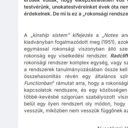
testvérünk, unokatestvéreinket évek óta nem
érdekelnek. De mi is ez a „rokonsági rendsz
A „
kinship sistem” kifejezés
a „
Notes an
kiadványban fogalmazódott meg (1951), azok
egymással rokonsági viszonyban álló sze
rokonság egy viselkedési rendszer.
Radclif
rokonsági rendszer komplex egység, vagy sz
a rendszerek tanulmányozásában össze kell h
összehasonlítás révén egy általános sz
Functionban
” rámutat arra, hogy a rokonság
kapcsolatok rendszere, és egy közösségen b
többé-kevésbé szigorúan szabályozott visz
belül egy ilyen rendszert oly módon, hogy
vesszük, miközben nem vesszük függőnek az