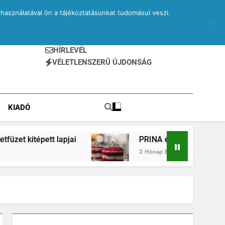
használatával ön a tájékoztatásunkat tudomásul veszi.
HÍRLEVÉL
VÉLETLENSZERŰ ÚJDONSÁG
KIADÓ
pjai
PRINA és kvantumsüti – egy elveszett jegy
2 Hónap Ezelőtt