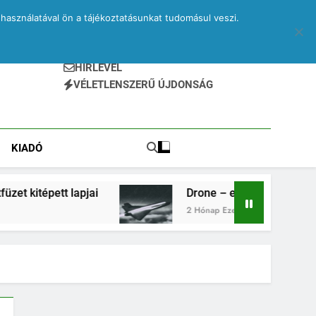
használatával ön a tájékoztatásunkat tudomásul veszi.
HÍRLEVÉL
VÉLETLENSZERŰ ÚJDONSÁG
KIADÓ
lapjai
Drone – egy elveszett jegyzetfüzet kitép
2 Hónap Ezelőtt