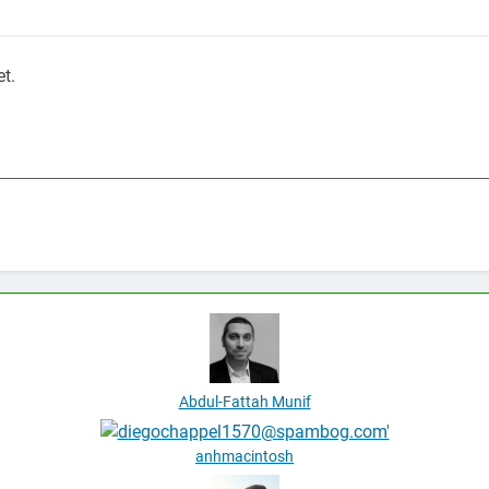
et.
Abdul-Fattah Munif
anhmacintosh