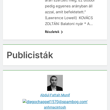
árán szerzett meg. Ez utóbbi
pedig egyenes arányban áll
azzal, amit befektetett.”
(Lawrence Lowell) KOVÁCS
ZOLTÁN: Balatoni nyár * A…
Részletek
Publicisták
Abdul-Fattah Munif
anhmacintosh