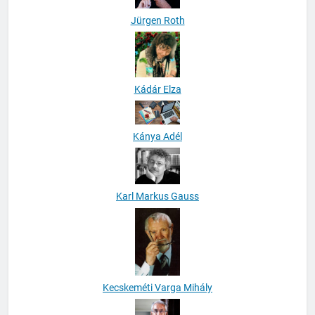
Jürgen Roth
Kádár Elza
Kánya Adél
Karl Markus Gauss
Kecskeméti Varga Mihály