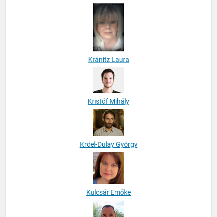
Kránitz Laura
Kristóf Mihály
Kröel-Dulay György
Kulcsár Emőke