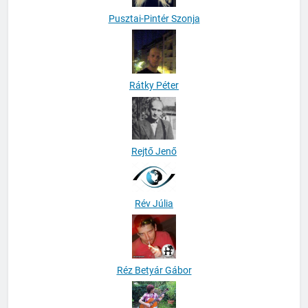
Pusztai-Pintér Szonja
Rátky Péter
Rejtő Jenő
Rév Júlia
Réz Betyár Gábor