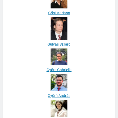
Gősi Mariann
Gulyás Szilárd
Györe Gabriella
Györfi András