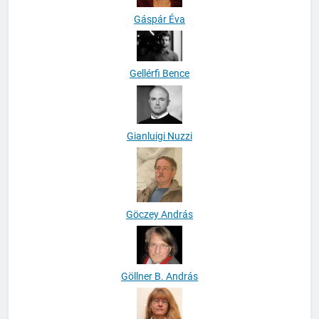
Gáspár Éva
Gellérfi Bence
Gianluigi Nuzzi
Göczey András
Göllner B. András