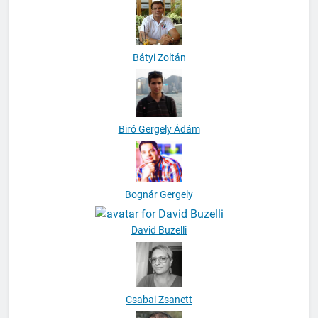
Bátyi Zoltán
Biró Gergely Ádám
Bognár Gergely
David Buzelli
Csabai Zsanett