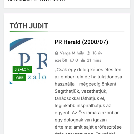
TÓTH JUDIT
PR Herald (2000/07)
Varga Mihály
18 év
ezelőtt
0
21 mins
BIZALOM
„Csak egy dolog képes élesíteni
az emberi elmét: ha tulajdonosa
LOBBI
használja – mégpedig önként.
Segíthetjük, vezethetjük,
tanácsokkal láthatjuk el,
leginkább inspirálhatjuk az
egyént. Az Ő számára azonban
egy dolognak van igazán
értelme: amit saját erőfeszítése