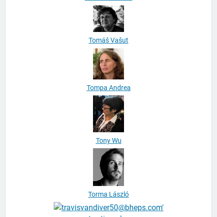
Tomáš Vašut
Tompa Andrea
Tony Wu
Torma László
torytimperley