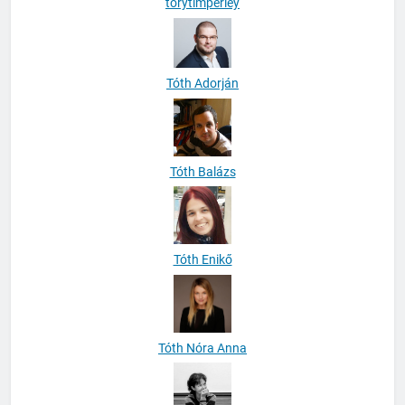
Tóth Adorján
Tóth Balázs
Tóth Enikő
Tóth Nóra Anna
Turóczi Ildikó