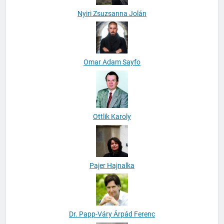
Nyiri Zsuzsanna Jolán
Omar Adam Sayfo
Ottlik Karoly
Pajer Hajnalka
Dr. Papp-Váry Árpád Ferenc