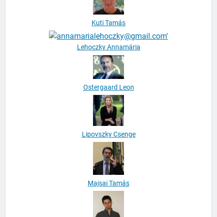
Kuti Tamás
Lehoczky Annamária
Ostergaard Leon
Lipovszky Csenge
Majsai Tamás