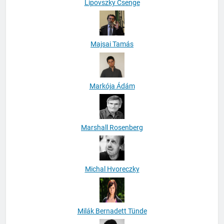
Lipovszky Csenge
Majsai Tamás
Markója Ádám
Marshall Rosenberg
Michal Hvoreczky
Milák Bernadett Tünde