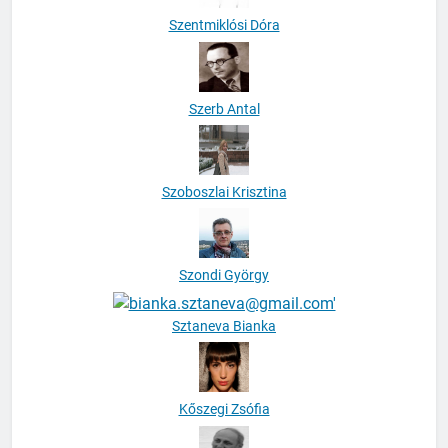
Szentmiklósi Dóra
Szerb Antal
Szoboszlai Krisztina
Szondi György
Sztaneva Bianka
Kőszegi Zsófia