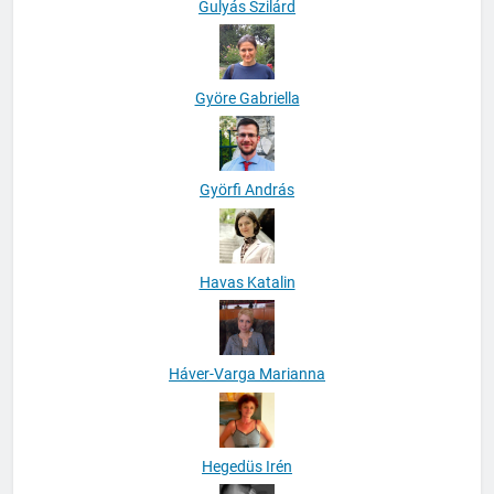
Gulyás Szilárd
Györe Gabriella
Györfi András
Havas Katalin
Háver-Varga Marianna
Hegedüs Irén