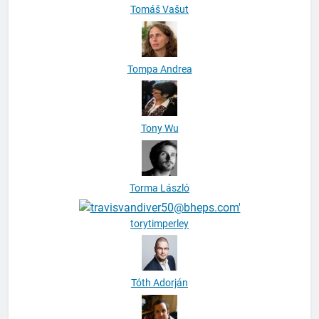
Tomáš Vašut
Tompa Andrea
Tony Wu
Torma László
torytimperley
Tóth Adorján