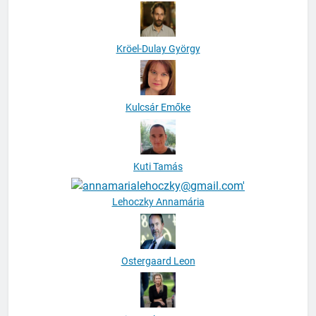
Kröel-Dulay György
Kulcsár Emőke
Kuti Tamás
Lehoczky Annamária
Ostergaard Leon