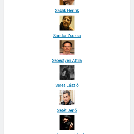
Sablik Henrik
Sándor Zsuzsa
Sebestyen Attila
Seres László
Setét Jenő