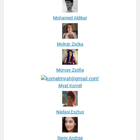
Mohamed Aldikar
Molnár Zsóka
Morvay Zsófia
Myat Kornél
Nádasi Esztus
Nagy Andrea