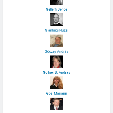
Gellérfi Bence
Gianluigi Nuzzi
Göczey András
Göllner B. András
Gősi Mariann