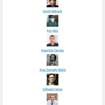
Kevin Mitnick
Kis Alex
Kisantal Tamás
Kiss Gergely Máté
Kőhegyi Ilona