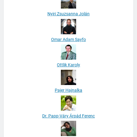
Nyiri Zsuzsanna Jolán
Omar Adam Sayfo
Ottlik Karoly
Pajer Hajnalka
Dr. Papp-Váry Árpád Ferenc