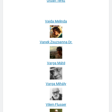
Urbán Teréz
Vajda Melinda
Vanek Zsuzsanna Dr.
Varga Máté
Varga Mihály
Vilem Flusser