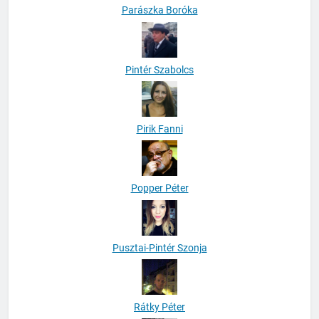
Parászka Boróka
Pintér Szabolcs
Pirik Fanni
Popper Péter
Pusztai-Pintér Szonja
Rátky Péter