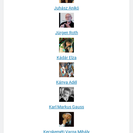
Juhász Anikó
Jürgen Roth
Kádár Elza
Kánya Adél
Karl Markus Gauss
Kecskeméti Varga Mihály