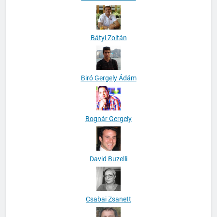
Bátyi Zoltán
Biró Gergely Ádám
Bognár Gergely
David Buzelli
Csabai Zsanett