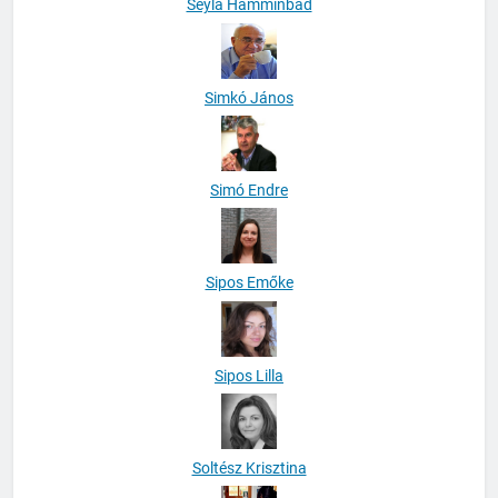
Seyla Hamminbad
Simkó János
Simó Endre
Sipos Emőke
Sipos Lilla
Soltész Krisztina