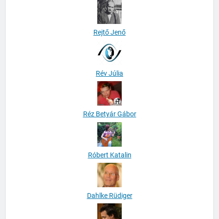
Rejtő Jenő
Rév Júlia
Réz Betyár Gábor
Róbert Katalin
Dahlke Rüdiger