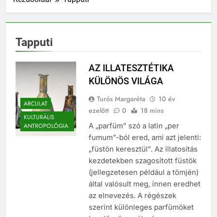
Tapputi
AZ ILLATESZTÉTIKA
KÜLÖNÖS VILÁGA
Turós Margaréta
10 év
ARCULAT
ezelőtt
0
18 mins
KULTURÁLIS
A „parfüm” szó a latin „per
ANTROPOLÓGIA
fumum”-ból ered, ami azt jelenti:
„füstön keresztül”. Az illatosítás
kezdetekben szagosított füstök
(jellegzetesen például a tömjén)
által valósult meg, innen eredhet
az elnevezés. A régészek
szerint különleges parfümöket