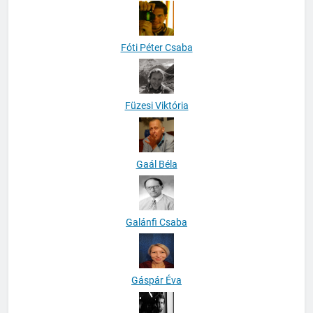
Fóti Péter Csaba
Füzesi Viktória
Gaál Béla
Galánfi Csaba
Gáspár Éva