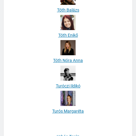
Tóth Balázs
Tóth Enikő
Tóth Nóra Anna
Turóczi Ildikó
Turós Margaréta