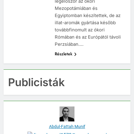
legelőször az ókori
Mezopotámiában és
Egyiptomban készítettek, de az
illat-aromák gyártása később
továbbfinomult az ókori
Rómában és az Európától távoli
Perzsiában….
Részletek
Publicisták
Abdul-Fattah Munif