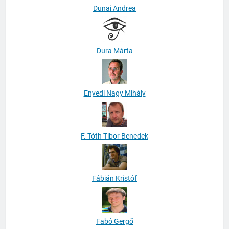
Dunai Andrea
Dura Márta
Enyedi Nagy Mihály
F. Tóth Tibor Benedek
Fábián Kristóf
Fabó Gergő